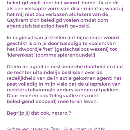
beledigd voelt door het woord ‘homo’. Ik zie dit
als een verkapte vorm van discriminatie, waarbij
het mij niet zou verbazen als lezers van de
Gaykrant zich beledigd voelen omdat oom
agent zich beledigd heeft gevoeld.
In beginsel kan je stellen dat bijna ieder woord
geschikt is om je door beledigd te voelen: van
het lidwoordje ‘het’ (geslachtsloos wezen!) tot
‘klerenkast’ (domme spierenbundel!).
Oefen de agent in oost-indische doofheid en laat
de rechter uiteindelijk beslissen over de
redelijkheid van de in actie gekomen agent: het
past volledig in mijn visie dat de uitspraken van
rechters telkenmale anders kunnen uitpakken.
Daar moeten ook Telegraaflezers (niet
beledigend bedoeld) mee leren leven.
Begrijp jíj dat ook, hetero!?
Schrijver:
Dagschrijver
, 26 augustus 2007