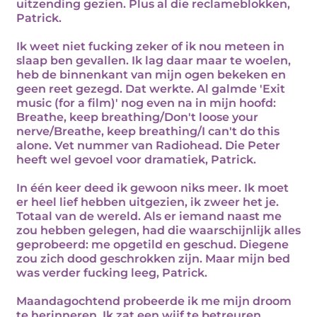
uitzending gezien. Plus al die reclameblokken,
Patrick.
Ik weet niet fucking zeker of ik nou meteen in
slaap ben gevallen. Ik lag daar maar te woelen,
heb de binnenkant van mijn ogen bekeken en
geen reet gezegd. Dat werkte. Al galmde 'Exit
music (for a film)' nog even na in mijn hoofd:
Breathe, keep breathing/Don't loose your
nerve/Breathe, keep breathing/I can't do this
alone. Vet nummer van Radiohead. Die Peter
heeft wel gevoel voor dramatiek, Patrick.
In één keer deed ik gewoon niks meer. Ik moet
er heel lief hebben uitgezien, ik zweer het je.
Totaal van de wereld. Als er iemand naast me
zou hebben gelegen, had die waarschijnlijk alles
geprobeerd: me opgetild en geschud. Diegene
zou zich dood geschrokken zijn. Maar mijn bed
was verder fucking leeg, Patrick.
Maandagochtend probeerde ik me mijn droom
te herinneren. Ik zat een wijf te betreuren,