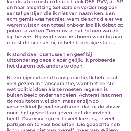
kandidaten misten de boot, ook D66, PVV, de SP
en haar afsplitsing Solidara en verder nog een
aantal partijen die ik niet van naam ken. Een
echt gemis was het niet, want de acht die er wel
waren wisten een totaal onbegrijpelijk debat op
poten te zetten. Tenminste, dat zei een van de
vijf kiezers. Hij wilde van ons horen waar hij aan
moest denken als hij in het stemhokje stond.
Ik stond daar dus tussen en geef bij
uitzondering deze kiezer gelijk. Ik probeerde
het daarom ook anders te doen.
Neem bijvoorbeeld transparantie. Ik heb nooit
veel gezien in transparantie, want het eerste
wat politici doen als ze moeten regeren is
buiten beeld onderhandelen. Achteraf laat men
de resultaten wel zien, maar er zijn zo
verschrikkelijk veel resultaten, dat ze de kiezer
nooit het gevoel kan geven, dat die invloed
heeft. Daarvoor zijn er te veel kiezers, te veel
partijen en te veel besluiten. Die gedachte heb
ik trouwens niet van mezelf, maar van Willem