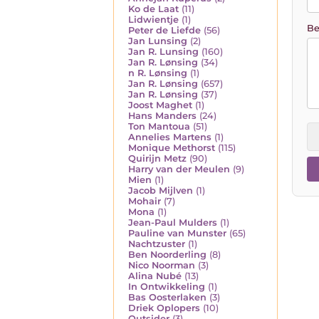
Ko de Laat
(11)
Lidwientje
(1)
Be
Peter de Liefde
(56)
Jan Lunsing
(2)
Jan R. Lunsing
(160)
Jan R. Lønsing
(34)
n R. Lønsing
(1)
Jan R. Lønsing
(657)
Jan R. Lønsing
(37)
Joost Maghet
(1)
Hans Manders
(24)
Ton Mantoua
(51)
Annelies Martens
(1)
Monique Methorst
(115)
Quirijn Metz
(90)
Harry van der Meulen
(9)
Mien
(1)
Jacob Mijlven
(1)
Mohair
(7)
Mona
(1)
Jean-Paul Mulders
(1)
Pauline van Munster
(65)
Nachtzuster
(1)
Ben Noorderling
(8)
Nico Noorman
(3)
Alina Nubé
(13)
In Ontwikkeling
(1)
Bas Oosterlaken
(3)
Driek Oplopers
(10)
Outsider
(3)