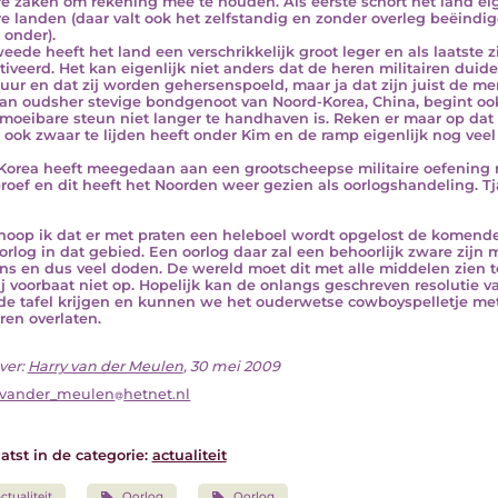
e zaken om rekening mee te houden. Als eerste schort het land e
e landen (daar valt ook het zelfstandig en zonder overleg beëindi
 onder).
weede heeft het land een verschrikkelijk groot leger en als laatste zi
iveerd. Het kan eigenlijk niet anders dat de heren militairen duid
tuur en dat zij worden gehersenspoeld, maar ja dat zijn juist de me
an oudsher stevige bondgenoot van Noord-Korea, China, begint oo
moeibare steun niet langer te handhaven is. Reken er maar op da
 ook zwaar te lijden heeft onder Kim en de ramp eigenlijk nog veel
Korea heeft meegedaan aan een grootscheepse militaire oefening 
roef en dit heeft het Noorden weer gezien als oorlogshandeling. Tj
hoop ik dat er met praten een heleboel wordt opgelost de komende
orlog in dat gebied. Een oorlog daar zal een behoorlijk zware zij
s en dus veel doden. De wereld moet dit met alle middelen zien t
ij voorbaat niet op. Hopelijk kan de onlangs geschreven resolutie v
de tafel krijgen en kunnen we het ouderwetse cowboyspelletje m
ren overlaten.
ver:
Harry van der Meulen
, 30 mei 2009
_vander_meulen
hetnet.nl
atst in de categorie:
actualiteit
ctualiteit
Oorlog
Oorlog