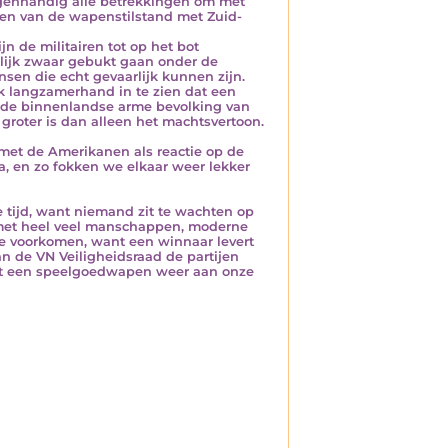
igenhandig alle betrekkingen om met
gen van de wapenstilstand met Zuid-
jn de militairen tot op het bot
elijk zwaar gebukt gaan onder de
nsen die echt gevaarlijk kunnen zijn.
k langzamerhand in te zien dat een
t de binnenlandse arme bevolking van
 groter is dan alleen het machtsvertoon.
met de Amerikanen als reactie op de
a, en zo fokken we elkaar weer lekker
 tijd, want niemand zit te wachten op
n met heel veel manschappen, moderne
e voorkomen, want een winnaar levert
an de VN Veiligheidsraad de partijen
et een speelgoedwapen weer aan onze