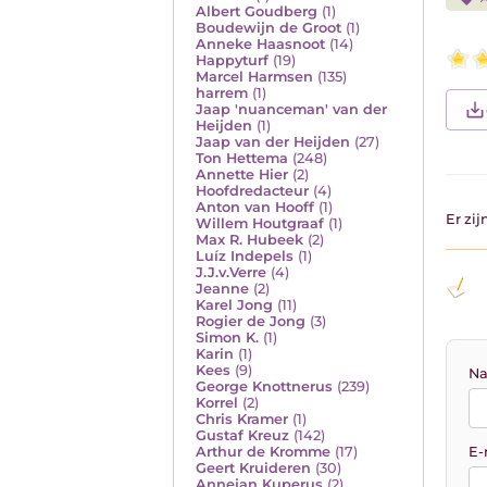
Albert Goudberg
(1)
Boudewijn de Groot
(1)
Anneke Haasnoot
(14)
Happyturf
(19)
Marcel Harmsen
(135)
harrem
(1)
Jaap 'nuanceman' van der
Heijden
(1)
Jaap van der Heijden
(27)
Ton Hettema
(248)
Annette Hier
(2)
Hoofdredacteur
(4)
Anton van Hooff
(1)
Er zi
Willem Houtgraaf
(1)
Max R. Hubeek
(2)
Luíz Indepels
(1)
J.J.v.Verre
(4)
Jeanne
(2)
Karel Jong
(11)
Rogier de Jong
(3)
Simon K.
(1)
Karin
(1)
Kees
(9)
Na
George Knottnerus
(239)
Korrel
(2)
Chris Kramer
(1)
Gustaf Kreuz
(142)
Arthur de Kromme
(17)
E-
Geert Kruideren
(30)
Annejan Kuperus
(2)