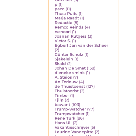
p
(1)
paco
(11)
Thera Puits
(1)
Marja Raadt
(1)
Redactie
(8)
Remco Reinds
(4)
rschoorl
(1)
Joanan Rutgers
(3)
Victor S.
(1)
Egbert Jan van der Scheer
(2)
Günter Schulz
(1)
Sjakelein
(1)
Skald
(2)
Johan De Smet
(158)
dieneke smink
(1)
A. Steios
(7)
An Terlouw
(4)
de Thuistoerist
(127)
Thuistoerist
(2)
Timber
(1)
Tjilp
(2)
trawant
(103)
Trump-watcher
(77)
Trumpwatcher
(1)
René Turk
(86)
Hans Uil
(2)
Vakantieschrijver
(5)
Laurine Vandepitte
(2)