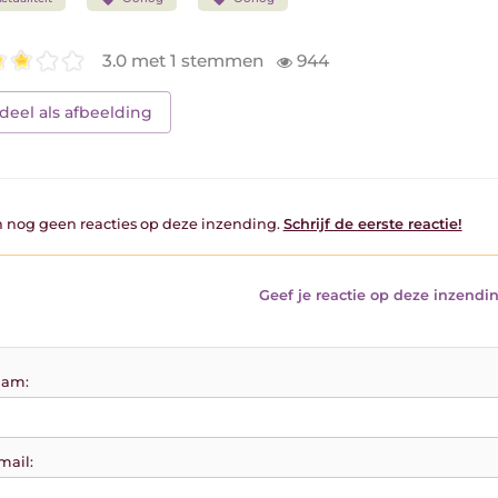
3.0 met 1 stemmen
944
deel als afbeelding
jn nog geen reacties op deze inzending.
Schrijf de eerste reactie!
Geef je reactie op deze inzendin
am:
mail: