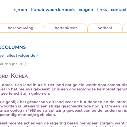
rijmen
literair woordenboek
vragen
links
contact
beschouwing
hartenkreet
verhaal
gcolumns
ge
|
alles
|
volgende >
lumn (nr. 762):
rd-Korea
-Korea. Een land in Azië. Het land dat geleid wordt door communis
ief in het nieuws geweest. Er is een ondergrondse kernproef gehou
n zee terecht zijn gekomen.
s eigenlijk het gevaar van dit land voor de buurlanden en de inter
woorden is uiteraard een stukje geschiedkunde nodig. Om een lang
anse oorlog in 1953 een afsplitsing geweest van beide landen en is
pstandig mannetje gebleken.
est recente acties van de regering baren menigeen zorgen, want na