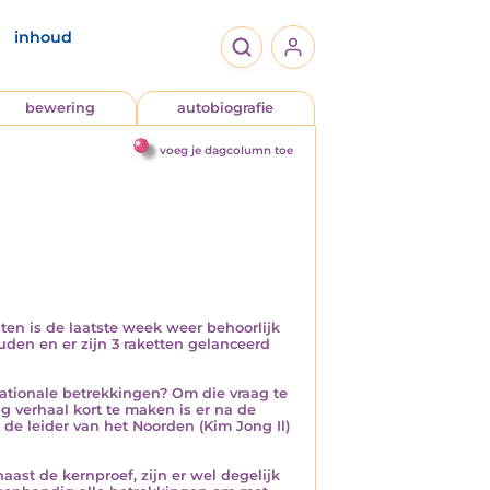
inhoud
bewering
autobiografie
voeg je dagcolumn toe
ten is de laatste week weer behoorlijk
den en er zijn 3 raketten gelanceerd
nationale betrekkingen? Om die vraag te
 verhaal kort te maken is er na de
 de leider van het Noorden (Kim Jong Il)
ast de kernproef, zijn er wel degelijk