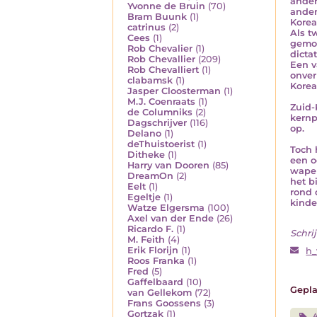
ander
Yvonne de Bruin
(70)
ander
Bram Buunk
(1)
Korea
catrinus
(2)
Als t
Cees
(1)
gemot
Rob Chevalier
(1)
dicta
Rob Chevallier
(209)
Een v
Rob Chevalliert
(1)
onver
clabamsk
(1)
Korea
Jasper Cloosterman
(1)
M.J. Coenraats
(1)
Zuid-
de Columniks
(2)
kernp
Dagschrijver
(116)
op.
Delano
(1)
deThuistoerist
(1)
Toch 
Ditheke
(1)
een o
Harry van Dooren
(85)
wapen
DreamOn
(2)
het b
Eelt
(1)
rond 
Egeltje
(1)
kinde
Watze Elgersma
(100)
Axel van der Ende
(26)
Ricardo F.
(1)
Schrij
M. Feith
(4)
Erik Florijn
(1)
h
Roos Franka
(1)
Fred
(5)
Gaffelbaard
(10)
Gepla
van Gellekom
(72)
Frans Goossens
(3)
Gortzak
(1)
A