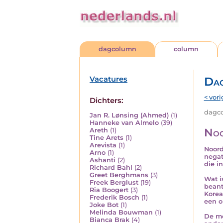
dagcolumn
column
Vacatures
Da
< vori
Dichters:
dagco
Jan R. Lønsing (Ahmed)
(1)
Hanneke van Almelo
(39)
Noo
Areth
(1)
Tine Arets
(1)
Arevista
(1)
Noord
Arno
(1)
negat
Ashanti
(2)
die i
Richard Bahl
(2)
Greet Berghmans
(3)
Wat i
Freek Berglust
(19)
beant
Ria Boogert
(3)
Korea
Frederik Bosch
(1)
een o
Joke Bot
(1)
Melinda Bouwman
(1)
De me
Bianca Brak
(4)