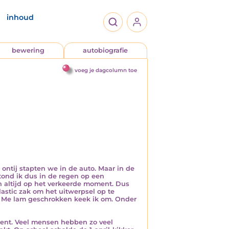
inhoud
bewering
autobiografie
voeg je dagcolumn toe
 ontij stapten we in de auto. Maar in de
tond ik dus in de regen op een
n altijd op het verkeerde moment. Dus
lastic zak om het uitwerpsel op te
e!’ Me lam geschrokken keek ik om. Onder
an bent. Veel mensen hebben zo veel