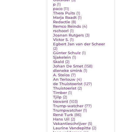
p
(1)
paco
(11)
Thera Puits
(1)
Marja Raadt
(1)
Redactie
(8)
Remco Reinds
(4)
rschoorl
(1)
Joanan Rutgers
(3)
Victor S.
(1)
Egbert Jan van der Scheer
(2)
Günter Schulz
(1)
Sjakelein
(1)
Skald
(2)
Johan De Smet
(158)
dieneke smink
(1)
A. Steios
(7)
An Terlouw
(4)
de Thuistoerist
(127)
Thuistoerist
(2)
Timber
(1)
Tjilp
(2)
trawant
(103)
Trump-watcher
(77)
Trumpwatcher
(1)
René Turk
(86)
Hans Uil
(2)
Vakantieschrijver
(5)
Laurine Vandepitte
(2)