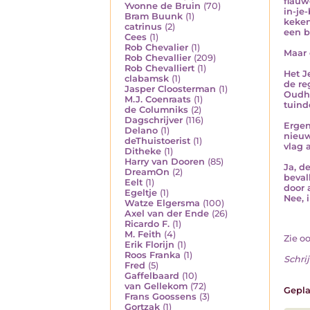
flauw
Yvonne de Bruin
(70)
in-je
Bram Buunk
(1)
keken
catrinus
(2)
een b
Cees
(1)
Rob Chevalier
(1)
Maar 
Rob Chevallier
(209)
Rob Chevalliert
(1)
Het J
clabamsk
(1)
de re
Jasper Cloosterman
(1)
Oudhe
M.J. Coenraats
(1)
tuind
de Columniks
(2)
Dagschrijver
(116)
Ergen
Delano
(1)
nieuw
deThuistoerist
(1)
vlag a
Ditheke
(1)
Harry van Dooren
(85)
Ja, d
DreamOn
(2)
beval
Eelt
(1)
door 
Egeltje
(1)
Nee, i
Watze Elgersma
(100)
Axel van der Ende
(26)
Ricardo F.
(1)
M. Feith
(4)
Zie o
Erik Florijn
(1)
Roos Franka
(1)
Schrij
Fred
(5)
Gaffelbaard
(10)
van Gellekom
(72)
Gepla
Frans Goossens
(3)
Gortzak
(1)