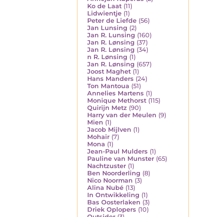
Ko de Laat
(11)
Lidwientje
(1)
Peter de Liefde
(56)
Jan Lunsing
(2)
Jan R. Lunsing
(160)
Jan R. Lønsing
(37)
Jan R. Lønsing
(34)
n R. Lønsing
(1)
Jan R. Lønsing
(657)
Joost Maghet
(1)
Hans Manders
(24)
Ton Mantoua
(51)
Annelies Martens
(1)
Monique Methorst
(115)
Quirijn Metz
(90)
Harry van der Meulen
(9)
Mien
(1)
Jacob Mijlven
(1)
Mohair
(7)
Mona
(1)
Jean-Paul Mulders
(1)
Pauline van Munster
(65)
Nachtzuster
(1)
Ben Noorderling
(8)
Nico Noorman
(3)
Alina Nubé
(13)
In Ontwikkeling
(1)
Bas Oosterlaken
(3)
Driek Oplopers
(10)
Outsider
(3)