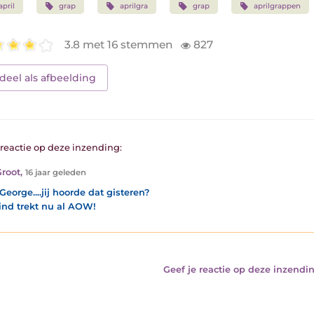
april
grap
aprilgra
grap
aprilgrappen
3.8 met 16 stemmen
827
deel als afbeelding
1 reactie op deze inzending:
Groot
,
16 jaar geleden
George....jij hoorde dat gisteren?
ind trekt nu al AOW!
Geef je reactie op deze inzendin