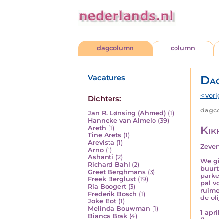
dagcolumn
column
Vacatures
Da
< vori
Dichters:
dagcol
Jan R. Lønsing (Ahmed)
(1)
Hanneke van Almelo
(39)
Kikk
Areth
(1)
Tine Arets
(1)
Arevista
(1)
Zeven 
Arno
(1)
Ashanti
(2)
We gi
Richard Bahl
(2)
buurt
Greet Berghmans
(3)
parke
Freek Berglust
(19)
pal v
Ria Boogert
(3)
ruime
Frederik Bosch
(1)
de ol
Joke Bot
(1)
Melinda Bouwman
(1)
1 apr
Bianca Brak
(4)