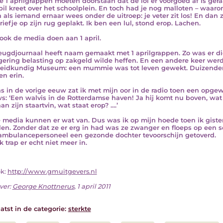
e 1 aprilgrappen moeten doorstaan dat de lol er voorgoed af is geraa
-bil kreet over het schoolplein. En toch had je nog malloten – waar
 als iemand ernaar wees onder de uitroep: je veter zit los! En dan
riefje op zijn rug geplakt. Ik ben een lul, stond erop. Lachen.
ook de media doen aan 1 april.
eugdjournaal heeft naam gemaakt met 1 aprilgrappen. Zo was er di
gering belasting op zakgeld wilde heffen. En een andere keer wer
idkundig Museum: een mummie was tot leven gewekt. Duizenden 
en erin.
s in de vorige eeuw zat ik met mijn oor in de radio toen een op
s: ‘Een walvis in de Rotterdamse haven! Ja hij komt nu boven, wat 
an zijn staartvin, wat staat erop? ....’
e media kunnen er wat van. Dus was ik op mijn hoede toen ik giste
len. Zonder dat ze er erg in had was ze zwanger en floeps op een 
ambulancepersoneel een gezonde dochter tevoorschijn getoverd.
k trap er echt niet meer in.
ok:
http://www.gmuitgevers.nl
ver:
George Knottnerus
, 1 april 2011
atst in de categorie:
sterkte