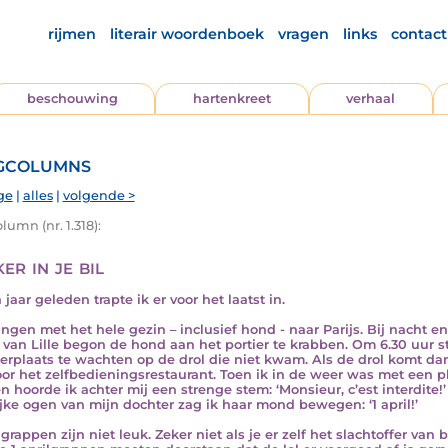
rijmen
literair woordenboek
vragen
links
contact
beschouwing
hartenkreet
verhaal
gcolumns
ge
|
alles
|
volgende >
umn (nr. 1.318):
er in je bil
jaar geleden trapte ik er voor het laatst in.
ngen met het hele gezin – inclusief hond - naar Parijs. Bij nacht en
 van Lille begon de hond aan het portier te krabben. Om 6.30 uur s
erplaats te wachten op de drol die niet kwam. Als de drol komt da
oor het zelfbedieningsrestaurant. Toen ik in de weer was met een p
n hoorde ik achter mij een strenge stem: ‘Monsieur, c’est interdit
ijke ogen van mijn dochter zag ik haar mond bewegen: ‘1 april!’
ilgrappen zijn niet leuk. Zeker niet als je er zelf het slachtoffer v