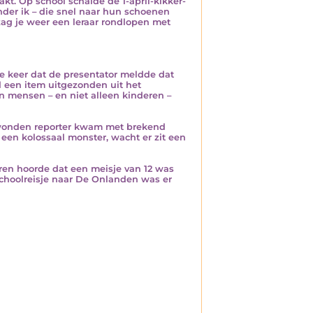
kt. Op school schalde de 1-april-kikker-
onder ik – die snel naar hun schoenen
 zag je weer een leraar rondlopen met
e keer dat de presentator meldde dat
d een item uitgezonden uit het
mensen – en niet alleen kinderen –
gewonden reporter kwam met brekend
een kolossaal monster, wacht er zit een
ren hoorde dat een meisje van 12 was
schoolreisje naar De Onlanden was er