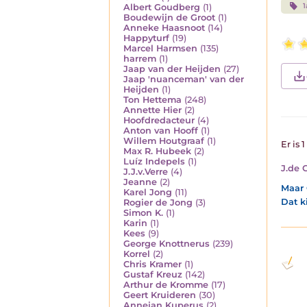
1
Albert Goudberg
(1)
Boudewijn de Groot
(1)
Anneke Haasnoot
(14)
Happyturf
(19)
Marcel Harmsen
(135)
harrem
(1)
Jaap van der Heijden
(27)
Jaap 'nuanceman' van der
Heijden
(1)
Ton Hettema
(248)
Annette Hier
(2)
Hoofdredacteur
(4)
Anton van Hooff
(1)
Willem Houtgraaf
(1)
Er is 
Max R. Hubeek
(2)
Luíz Indepels
(1)
J.de 
J.J.v.Verre
(4)
Jeanne
(2)
Maar 
Karel Jong
(11)
Dat k
Rogier de Jong
(3)
Simon K.
(1)
Karin
(1)
Kees
(9)
George Knottnerus
(239)
Korrel
(2)
Chris Kramer
(1)
Gustaf Kreuz
(142)
Arthur de Kromme
(17)
Geert Kruideren
(30)
Annejan Kuperus
(2)