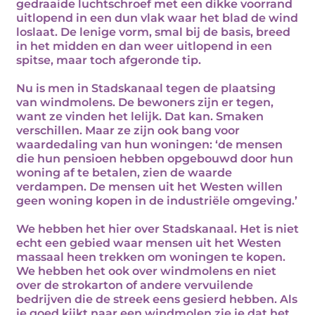
gedraaide luchtschroef met een dikke voorrand
uitlopend in een dun vlak waar het blad de wind
loslaat. De lenige vorm, smal bij de basis, breed
in het midden en dan weer uitlopend in een
spitse, maar toch afgeronde tip.
Nu is men in Stadskanaal tegen de plaatsing
van windmolens. De bewoners zijn er tegen,
want ze vinden het lelijk. Dat kan. Smaken
verschillen. Maar ze zijn ook bang voor
waardedaling van hun woningen: ‘de mensen
die hun pensioen hebben opgebouwd door hun
woning af te betalen, zien de waarde
verdampen. De mensen uit het Westen willen
geen woning kopen in de industriële omgeving.’
We hebben het hier over Stadskanaal. Het is niet
echt een gebied waar mensen uit het Westen
massaal heen trekken om woningen te kopen.
We hebben het ook over windmolens en niet
over de strokarton of andere vervuilende
bedrijven die de streek eens gesierd hebben. Als
je goed kijkt naar een windmolen zie je dat het