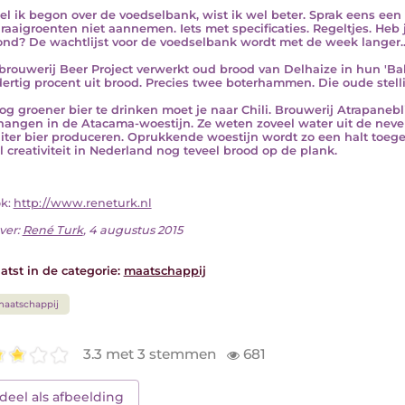
l ik begon over de voedselbank, wist ik wel beter. Sprak eens een 
raaigroenten niet aannemen. Iets met specificaties. Regeltjes. Heb j
nd? De wachtlijst voor de voedselbank wordt met de week langer..
brouwerij Beer Project verwerkt oud brood van Delhaize in hun 'Bab
dertig procent uit brood. Precies twee boterhammen. Die oude stell
g groener bier te drinken moet je naar Chili. Brouwerij Atrapanebl
angen in de Atacama-woestijn. Ze weten zoveel water uit de nevel 
liter bier produceren. Oprukkende woestijn wordt zo een halt toe
l creativiteit in Nederland nog teveel brood op de plank.
ok:
http://www.reneturk.nl
ver:
René Turk
, 4 augustus 2015
atst in de categorie:
maatschappij
aatschappij
3.3 met 3 stemmen
681
deel als afbeelding