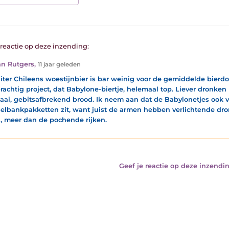
1 reactie op deze inzending:
n Rutgers
,
11 jaar geleden
liter Chileens woestijnbier is bar weinig voor de gemiddelde bierdo
rachtig project, dat Babylone-biertje, helemaal top. Liever dronke
taai, gebitsafbrekend brood. Ik neem aan dat de Babylonetjes ook v
elbankpakketten zit, want juist de armen hebben verlichtende d
, meer dan de pochende rijken.
Geef je reactie op deze inzendin