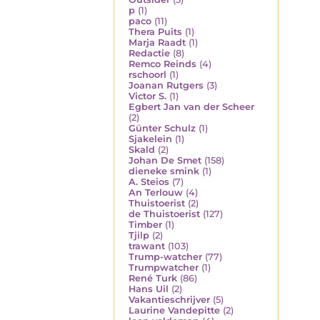
p
(1)
paco
(11)
Thera Puits
(1)
Marja Raadt
(1)
Redactie
(8)
Remco Reinds
(4)
rschoorl
(1)
Joanan Rutgers
(3)
Victor S.
(1)
Egbert Jan van der Scheer
(2)
Günter Schulz
(1)
Sjakelein
(1)
Skald
(2)
Johan De Smet
(158)
dieneke smink
(1)
A. Steios
(7)
An Terlouw
(4)
Thuistoerist
(2)
de Thuistoerist
(127)
Timber
(1)
Tjilp
(2)
trawant
(103)
Trump-watcher
(77)
Trumpwatcher
(1)
René Turk
(86)
Hans Uil
(2)
Vakantieschrijver
(5)
Laurine Vandepitte
(2)