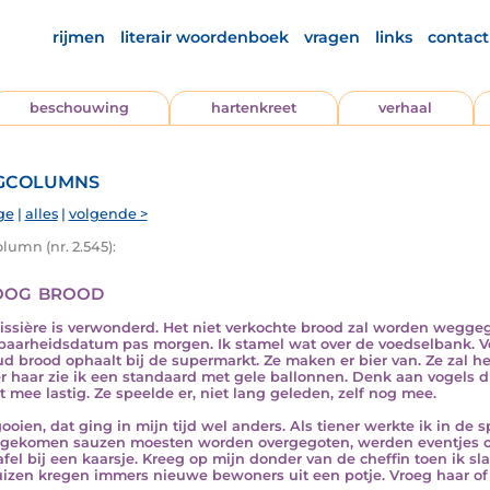
rijmen
literair woordenboek
vragen
links
contact
beschouwing
hartenkreet
verhaal
gcolumns
ge
|
alles
|
volgende >
lumn (nr. 2.545):
og brood
issière is verwonderd. Het niet verkochte brood zal worden weggeg
aarheidsdatum pas morgen. Ik stamel wat over de voedselbank. Ver
ud brood ophaalt bij de supermarkt. Ze maken er bier van. Ze zal het
r haar zie ik een standaard met gele ballonnen. Denk aan vogels die e
et mee lastig. Ze speelde er, niet lang geleden, zelf nog mee.
oien, dat ging in mijn tijd wel anders. Als tiener werkte ik in de 
gekomen sauzen moesten worden overgegoten, werden eventjes op
afel bij een kaarsje. Kreeg op mijn donder van de cheffin toen ik s
izen kregen immers nieuwe bewoners uit een potje. Vroeg haar of i