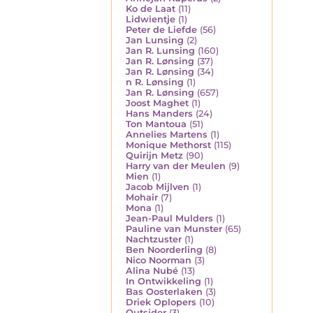
Ko de Laat
(11)
Lidwientje
(1)
Peter de Liefde
(56)
Jan Lunsing
(2)
Jan R. Lunsing
(160)
Jan R. Lønsing
(37)
Jan R. Lønsing
(34)
n R. Lønsing
(1)
Jan R. Lønsing
(657)
Joost Maghet
(1)
Hans Manders
(24)
Ton Mantoua
(51)
Annelies Martens
(1)
Monique Methorst
(115)
Quirijn Metz
(90)
Harry van der Meulen
(9)
Mien
(1)
Jacob Mijlven
(1)
Mohair
(7)
Mona
(1)
Jean-Paul Mulders
(1)
Pauline van Munster
(65)
Nachtzuster
(1)
Ben Noorderling
(8)
Nico Noorman
(3)
Alina Nubé
(13)
In Ontwikkeling
(1)
Bas Oosterlaken
(3)
Driek Oplopers
(10)
Outsider
(3)