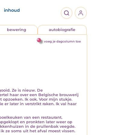
inhoud
bewering
autobiografie
voeg je dagcolumn toe
ooid. Ze is nieuw. De
tel haar over een Belgische brouwerij
 opzoeken. Ik ook. Voor mijn stukje.
r later in verstrikt raken. Ik val haar
spoelkeuken van een restaurant.
geklopt en pronkten later weer op
lakkenhuizen in de prullenbak veegde.
k ze soms uit het afval moest vissen.