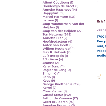
Albert Goudberg
(1)
Boudewijn de Groot
(1)
Anneke Haasnoot
(14)
Happyturf
(19)
Marcel Harmsen
(135)
harrem
(1)
Er is 
Jaap 'nuanceman' van der
Heijden
(1)
Joana
Jaap van der Heijden
(27)
Ton Hettema
(248)
1700 
Annette Hier
(2)
Een p
Hoofdredacteur
(4)
Anton van Hooff
(1)
oud, 
Willem Houtgraaf
(1)
voeds
Max R. Hubeek
(2)
nodig
Luíz Indepels
(1)
J.J.v.Verre
(4)
Jeanne
(2)
Karel Jong
(11)
Rogier de Jong
(3)
Simon K.
(1)
Karin
(1)
Kees
(9)
George Knottnerus
(239)
Korrel
(2)
Chris Kramer
(1)
Gustaf Kreuz
(142)
Arthur de Kromme
(17)
Geert Kruideren
(30)
Annejan Kuperus
(2)