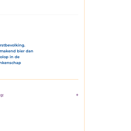
rstbevolking.
n makend bier dan
olop in de
ronkenschap
g: