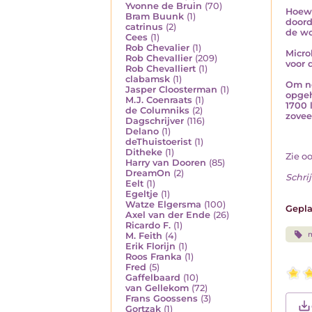
Yvonne de Bruin
(70)
Hoewe
Bram Buunk
(1)
doord
catrinus
(2)
de wo
Cees
(1)
Rob Chevalier
(1)
Micro
Rob Chevallier
(209)
voor 
Rob Chevalliert
(1)
clabamsk
(1)
Om no
Jasper Cloosterman
(1)
opgeh
M.J. Coenraats
(1)
1700 
de Columniks
(2)
zovee
Dagschrijver
(116)
Delano
(1)
deThuistoerist
(1)
Ditheke
(1)
Zie o
Harry van Dooren
(85)
DreamOn
(2)
Schrij
Eelt
(1)
Egeltje
(1)
Watze Elgersma
(100)
Gepla
Axel van der Ende
(26)
Ricardo F.
(1)
m
M. Feith
(4)
Erik Florijn
(1)
Roos Franka
(1)
Fred
(5)
Gaffelbaard
(10)
van Gellekom
(72)
Frans Goossens
(3)
Gortzak
(1)