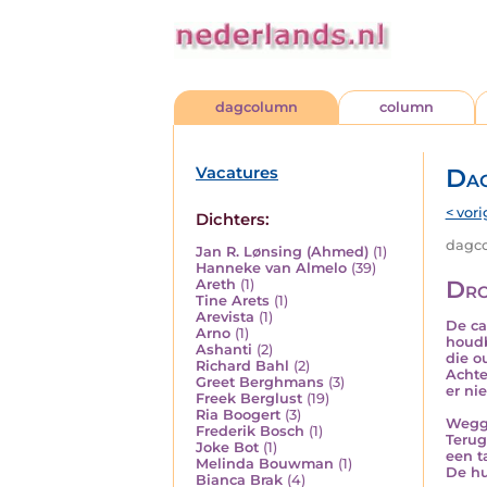
dagcolumn
column
Vacatures
Da
< vori
Dichters:
dagco
Jan R. Lønsing (Ahmed)
(1)
Hanneke van Almelo
(39)
Dro
Areth
(1)
Tine Arets
(1)
Arevista
(1)
De ca
Arno
(1)
houdb
Ashanti
(2)
die o
Richard Bahl
(2)
Achte
Greet Berghmans
(3)
er ni
Freek Berglust
(19)
Ria Boogert
(3)
Weggo
Frederik Bosch
(1)
Terug
Joke Bot
(1)
een t
Melinda Bouwman
(1)
De hu
Bianca Brak
(4)