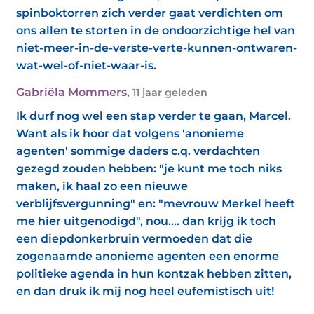
spinboktorren zich verder gaat verdichten om
ons allen te storten in de ondoorzichtige hel van
niet-meer-in-de-verste-verte-kunnen-ontwaren-
wat-wel-of-niet-waar-is.
Gabriëla Mommers
,
11 jaar geleden
Ik durf nog wel een stap verder te gaan, Marcel.
Want als ik hoor dat volgens 'anonieme
agenten' sommige daders c.q. verdachten
gezegd zouden hebben: "je kunt me toch niks
maken, ik haal zo een nieuwe
verblijfsvergunning" en: "mevrouw Merkel heeft
me hier uitgenodigd", nou.... dan krijg ik toch
een diepdonkerbruin vermoeden dat die
zogenaamde anonieme agenten een enorme
politieke agenda in hun kontzak hebben zitten,
en dan druk ik mij nog heel eufemistisch uit!