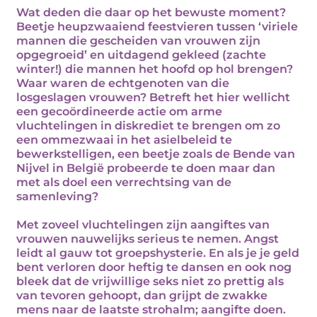
Wat deden die daar op het bewuste moment?
Beetje heupzwaaiend feestvieren tussen ‘viriele
mannen die gescheiden van vrouwen zijn
opgegroeid’ en uitdagend gekleed (zachte
winter!) die mannen het hoofd op hol brengen?
Waar waren de echtgenoten van die
losgeslagen vrouwen? Betreft het hier wellicht
een gecoördineerde actie om arme
vluchtelingen in diskrediet te brengen om zo
een ommezwaai in het asielbeleid te
bewerkstelligen, een beetje zoals de Bende van
Nijvel in België probeerde te doen maar dan
met als doel een verrechtsing van de
samenleving?
Met zoveel vluchtelingen zijn aangiftes van
vrouwen nauwelijks serieus te nemen. Angst
leidt al gauw tot groepshysterie. En als je je geld
bent verloren door heftig te dansen en ook nog
bleek dat de vrijwillige seks niet zo prettig als
van tevoren gehoopt, dan grijpt de zwakke
mens naar de laatste strohalm; aangifte doen.