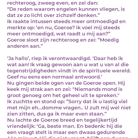
rechteroog, zweeg even, en zei dan:
“De reden waarom engelen kunnen vliegen, is
dat ze zo licht over zichzelf denken.”
Ik raakte intussen steeds meer ontmoedigd en
merkte op: ’en nu, Goeroe? ik voel mij steeds
meer ontmoedigd, wat raadt u mij aan?”
Goeroe sloot zijn rechteroog en zei: ”Moedig
anderen aan.”
‘Ja hallo’, riep ik verontwaardigd. ‘Daar heb ik
wat aan! Ik vraag gewoon aan u wat u van al die
tegenstrijdigheden vindt in de spirituele wereld.
Geef nu eens een normaal antwoord.’
Nu gingen beide ogen van de Goeroe open. Hij
keek mij strak aan en zei: "Niemands mond is
groot genoeg om het geheel uit te spreken."
Ik zuchtte en stond op: ”Sorry dat ik u lastig viel
met mijn eh...domme vragen.. U zult mij wel niet
zien zitten, dus ga ik maar even staan.”
Nu lachte de Goeroe breed en tegelijkertijd
vriendelijk: ‘Ga, beste man. En bedenk: hij die
een vraagt stelt is maar een dwaas gedurende