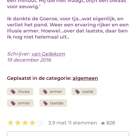
één minuut. Hij die niet vraagt, blijft een dwaas
voor eeuwig.’
Ik dankte de Goeroe, voor tja...wat eigenlijk, en
verliet het pand. Weer een ervaring rijker en een
illusie armer. Hoewel...over dat laatste, daar ben
ik nog niet helemaal uit..
Schrijver:
van Gellekom
19 december 2016
Geplaatst in de categorie:
algemeen
illusie
armer
laatst
armer
laatste
3.9 met 11 stemmen
828