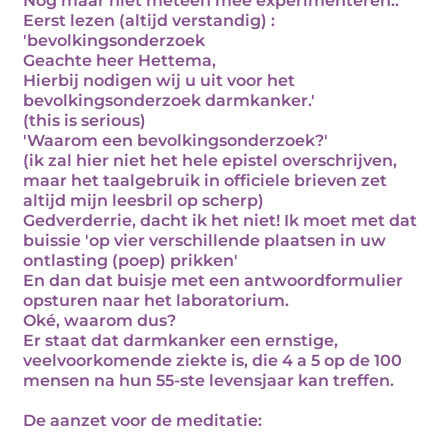
Nog maar niet meteen mee experimenteren..
Eerst lezen (altijd verstandig) :
'bevolkingsonderzoek
Geachte heer Hettema,
Hierbij nodigen wij u uit voor het
bevolkingsonderzoek darmkanker.'
(this is serious)
'Waarom een bevolkingsonderzoek?'
(ik zal hier niet het hele epistel overschrijven,
maar het taalgebruik in officiele brieven zet
altijd mijn leesbril op scherp)
Gedverderrie, dacht ik het niet! Ik moet met dat
buissie 'op vier verschillende plaatsen in uw
ontlasting (poep) prikken'
En dan dat buisje met een antwoordformulier
opsturen naar het laboratorium.
Oké, waarom dus?
Er staat dat darmkanker een ernstige,
veelvoorkomende ziekte is, die 4 a 5 op de 100
mensen na hun 55-ste levensjaar kan treffen.
De aanzet voor de meditatie: