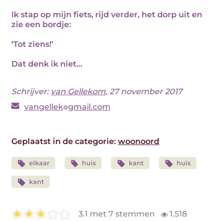
Ik stap op mijn fiets, rijd verder, het dorp uit en
zie een bordje:
‘Tot ziens!’
Dat denk ik niet…
Schrijver:
van Gellekom
, 27 november 2017
vangellek
gmail.com
Geplaatst in de categorie:
woonoord
elkaar
huis
kant
huis
kant
3.1 met 7 stemmen
1.518