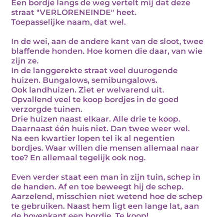
Een bordje langs de weg vertelt mij dat deze
straat "VERLORENEINDE" heet.
Toepasselijke naam, dat wel.
In de wei, aan de andere kant van de sloot, twee
blaffende honden. Hoe komen die daar, van wie
zijn ze.
In de langgerekte straat veel duurogende
huizen. Bungalows, semibungalows.
Ook landhuizen. Ziet er welvarend uit.
Opvallend veel te koop bordjes in de goed
verzorgde tuinen.
Drie huizen naast elkaar. Alle drie te koop.
Daarnaast één huis niet. Dan twee weer wel.
Na een kwartier lopen tel ik al negentien
bordjes. Waar willen die mensen allemaal naar
toe? En allemaal tegelijk ook nog.
Even verder staat een man in zijn tuin, schep in
de handen. Af en toe beweegt hij de schep.
Aarzelend, misschien niet wetend hoe de schep
te gebruiken. Naast hem ligt een lange lat, aan
de bovenkant een bordje. Te koop!