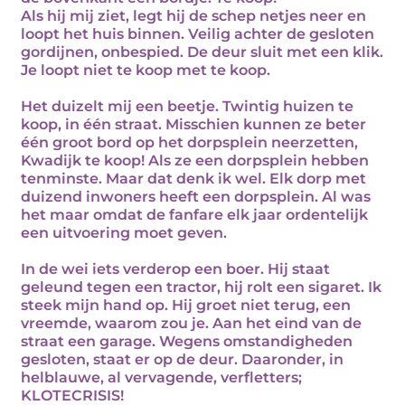
Als hij mij ziet, legt hij de schep netjes neer en
loopt het huis binnen. Veilig achter de gesloten
gordijnen, onbespied. De deur sluit met een klik.
Je loopt niet te koop met te koop.
Het duizelt mij een beetje. Twintig huizen te
koop, in één straat. Misschien kunnen ze beter
één groot bord op het dorpsplein neerzetten,
Kwadijk te koop! Als ze een dorpsplein hebben
tenminste. Maar dat denk ik wel. Elk dorp met
duizend inwoners heeft een dorpsplein. Al was
het maar omdat de fanfare elk jaar ordentelijk
een uitvoering moet geven.
In de wei iets verderop een boer. Hij staat
geleund tegen een tractor, hij rolt een sigaret. Ik
steek mijn hand op. Hij groet niet terug, een
vreemde, waarom zou je. Aan het eind van de
straat een garage. Wegens omstandigheden
gesloten, staat er op de deur. Daaronder, in
helblauwe, al vervagende, verfletters;
KLOTECRISIS!