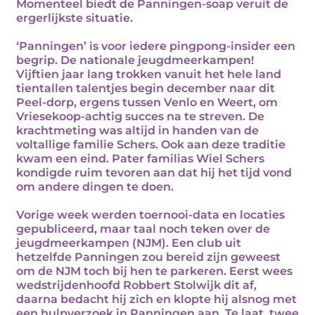
Momenteel biedt de Panningen-soap veruit de
ergerlijkste situatie.
‘Panningen’ is voor iedere pingpong-insider een
begrip. De nationale jeugdmeerkampen!
Vijftien jaar lang trokken vanuit het hele land
tientallen talentjes begin december naar dit
Peel-dorp, ergens tussen Venlo en Weert, om
Vriesekoop-achtig succes na te streven. De
krachtmeting was altijd in handen van de
voltallige familie Schers. Ook aan deze traditie
kwam een eind. Pater familias Wiel Schers
kondigde ruim tevoren aan dat hij het tijd vond
om andere dingen te doen.
Vorige week werden toernooi-data en locaties
gepubliceerd, maar taal noch teken over de
jeugdmeerkampen (NJM). Een club uit
hetzelfde Panningen zou bereid zijn geweest
om de NJM toch bij hen te parkeren. Eerst wees
wedstrijdenhoofd Robbert Stolwijk dit af,
daarna bedacht hij zich en klopte hij alsnog met
een hulpverzoek in Panningen aan. Te laat, twee