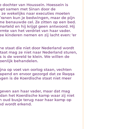
e dochter van Houssein. Hoessein is
oopt samen met Sinan door de
ze wekelijks naar executies moeten
Tranen kun je bedwingen, maar de pijn
eine benauwde cel. Ze zitten op een bed.
emarteld en hij krijgt geen antwoord. Hij
rmte van het verdriet van haar vader.
ee kinderen nemen en zij lacht even: ‘er
che staat die niet door Nederland wordt
aat mag ze niet naar Nederland sturen,
is de wereld te klein. We willen de
oenlijk behandelen.
ijna op voet van oorlog staan, vechten
apend en ervoor gezorgd dat ze Raqqa
agen is de Koerdische staat niet meer
eegeven aan haar vader, maar dat mag
n dan het Koerdische kamp waar zij niet
en oud busje terug naar haar kamp op
nd wordt erkend.