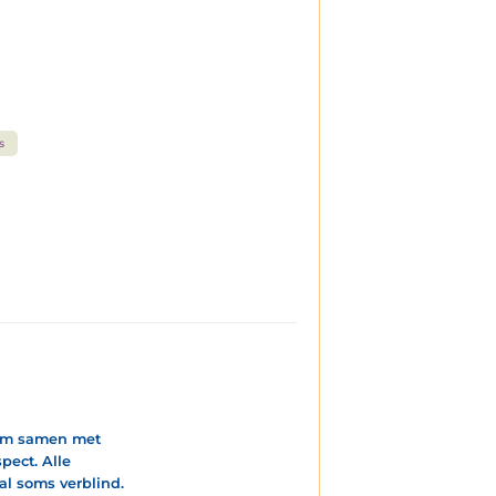
s
rjam samen met
pect. Alle
l soms verblind.