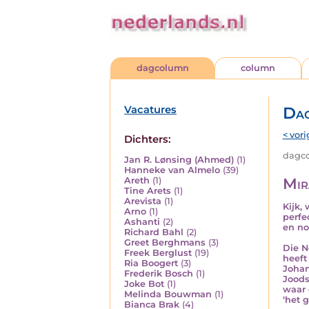
dagcolumn
column
Vacatures
Da
< vori
Dichters:
dagco
Jan R. Lønsing (Ahmed)
(1)
Hanneke van Almelo
(39)
Mir
Areth
(1)
Tine Arets
(1)
Arevista
(1)
Kijk,
Arno
(1)
perfe
Ashanti
(2)
en no
Richard Bahl
(2)
Greet Berghmans
(3)
Die N
Freek Berglust
(19)
heeft
Ria Boogert
(3)
Johan
Frederik Bosch
(1)
Joods
Joke Bot
(1)
waar 
Melinda Bouwman
(1)
‘het g
Bianca Brak
(4)