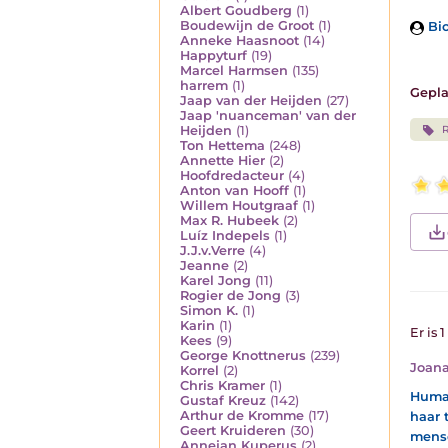
Albert Goudberg
(1)
Boudewijn de Groot
(1)
Bio
Anneke Haasnoot
(14)
Happyturf
(19)
Marcel Harmsen
(135)
harrem
(1)
Gepla
Jaap van der Heijden
(27)
Jaap 'nuanceman' van der
Heijden
(1)
Ton Hettema
(248)
Annette Hier
(2)
Hoofdredacteur
(4)
Anton van Hooff
(1)
Willem Houtgraaf
(1)
Max R. Hubeek
(2)
Luíz Indepels
(1)
J.J.v.Verre
(4)
Jeanne
(2)
Karel Jong
(11)
Rogier de Jong
(3)
Simon K.
(1)
Karin
(1)
Er is 
Kees
(9)
George Knottnerus
(239)
Joana
Korrel
(2)
Chris Kramer
(1)
Human
Gustaf Kreuz
(142)
Arthur de Kromme
(17)
haar 
Geert Kruideren
(30)
mense
Annejan Kuperus
(2)