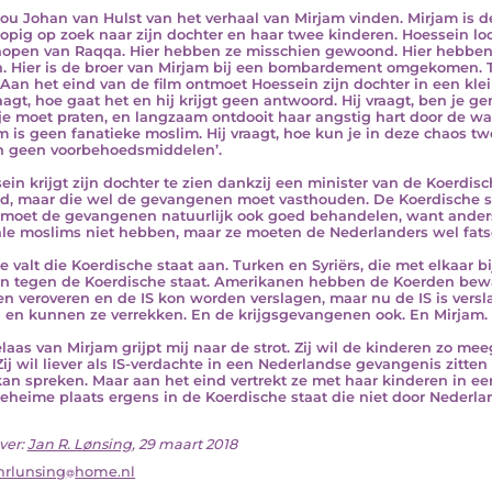
ou Johan van Hulst van het verhaal van Mirjam vinden. Mirjam is d
pig op zoek naar zijn dochter en haar twee kinderen. Hoessein l
open van Raqqa. Hier hebben ze misschien gewoond. Hier hebben 
n. Hier is de broer van Mirjam bij een bombardement omgekomen. 
t. Aan het eind van de film ontmoet Hoessein zijn dochter in een kl
raagt, hoe gaat het en hij krijgt geen antwoord. Hij vraagt, ben je g
 je moet praten, en langzaam ontdooit haar angstig hart door de wa
m is geen fanatieke moslim. Hij vraagt, hoe kun je in deze chaos tw
 geen voorbehoedsmiddelen’.
ein krijgt zijn dochter te zien dankzij een minister van de Koerdis
d, maar die wel de gevangenen moet vasthouden. De Koerdische st
moet de gevangenen natuurlijk ook goed behandelen, want anders 
ale moslims niet hebben, maar ze moeten de Nederlanders wel fats
je valt die Koerdische staat aan. Turken en Syriërs, die met elkaar b
n tegen de Koerdische staat. Amerikanen hebben de Koerden bew
n veroveren en de IS kon worden verslagen, maar nu de IS is versl
 en kunnen ze verrekken. En de krijgsgevangenen ook. En Mirjam.
elaas van Mirjam grijpt mij naar de strot. Zij wil de kinderen zo m
 Zij wil liever als IS-verdachte in een Nederlandse gevangenis zitte
kan spreken. Maar aan het eind vertrekt ze met haar kinderen in e
eheime plaats ergens in de Koerdische staat die niet door Nederla
ver:
Jan R. Lønsing
, 29 maart 2018
nrlunsing
home.nl