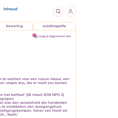
inhoud
bewering
autobiografie
voeg je dagcolumn toe
om te vechten voor een nieuw ideaal, een
 een utopie dus, die er nooit zou komen
n het kalifaat’ (26 maart 2018 NPO 2)
egrijpen.
lst was een verzetsheld die honderden
s te smokkelen; een doorgangshuis
ietigingskampen. Johan van Hulst zei
it… Nooit.’