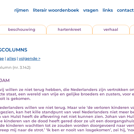
rijmen
literair woordenboek
vragen
links
contact
beschouwing
hartenkreet
verhaal
gcolumns
ge
|
alles
|
volgende >
lumn (nr. 3.142):
jam
 wij willen ze niet terug hebben, die Nederlanders zijn vertrokken 
cte staat, een wereld van vrije en gelijke broeders en zusters, voor
oit is gekomen.
ederlanders willen we niet terug. Maar wie ‘de verloren kinderen va
 gezien, kan het kille standpunt van veel Nederlanders niet meer b
 van Hulst heeft de aflevering net niet kunnen zien. Johan van Hu
e kinderen van de dood heeft gered door ze uit een doorgangshui
de kinderen wachtten tot ze zouden worden doorgevoerd naar vern
reep mij naar de strot.’ ‘Ik ben er nooit van losgekomen’, zei hij, ‘noo