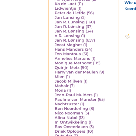
Wie d
Ko de Laat
(11)
Lidwientje
(1)
Koerd
Peter de Liefde
(56)
Jan Lunsing
(2)
Jan R. Lunsing
(160)
Jan R. Lønsing
(37)
Jan R. Lønsing
(34)
n R. Lønsing
(1)
Jan R. Lønsing
(657)
Joost Maghet
(1)
Hans Manders
(24)
Ton Mantoua
(51)
Annelies Martens
(1)
Monique Methorst
(115)
Quirijn Metz
(90)
Harry van der Meulen
(9)
Mien
(1)
Jacob Mijlven
(1)
Mohair
(7)
Mona
(1)
Jean-Paul Mulders
(1)
Pauline van Munster
(65)
Nachtzuster
(1)
Ben Noorderling
(8)
Nico Noorman
(3)
Alina Nubé
(13)
In Ontwikkeling
(1)
Bas Oosterlaken
(3)
Driek Oplopers
(10)
Outsider
(3)