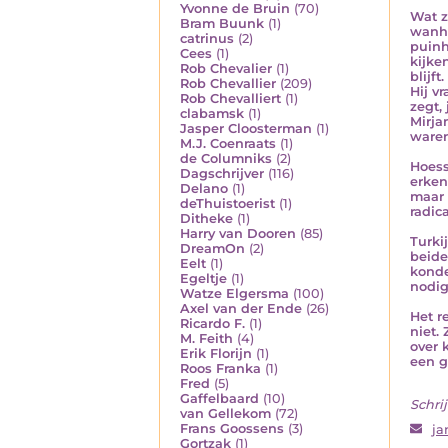
Yvonne de Bruin
(70)
Wat z
Bram Buunk
(1)
wanho
catrinus
(2)
puinh
Cees
(1)
kijke
Rob Chevalier
(1)
blijf
Rob Chevallier
(209)
Hij v
Rob Chevalliert
(1)
zegt,
clabamsk
(1)
Mirja
Jasper Cloosterman
(1)
waren
M.J. Coenraats
(1)
de Columniks
(2)
Hoess
Dagschrijver
(116)
erken
Delano
(1)
maar 
deThuistoerist
(1)
radic
Ditheke
(1)
Harry van Dooren
(85)
Turki
DreamOn
(2)
beide
Eelt
(1)
konde
Egeltje
(1)
nodig
Watze Elgersma
(100)
Axel van der Ende
(26)
Het r
Ricardo F.
(1)
niet.
M. Feith
(4)
over 
Erik Florijn
(1)
een g
Roos Franka
(1)
Fred
(5)
Gaffelbaard
(10)
Schrij
van Gellekom
(72)
Frans Goossens
(3)
ja
Gortzak
(1)