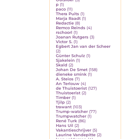
p
(1)
paco
(11)
Thera Puits
(1)
Marja Raadt
(1)
Redactie
(8)
Remco Reinds
(4)
rschoorl
(1)
Joanan Rutgers
(3)
Victor S.
(1)
Egbert Jan van der Scheer
(2)
Günter Schulz
(1)
Sjakelein
(1)
Skald
(2)
Johan De Smet
(158)
dieneke smink
(1)
A. Steios
(7)
An Terlouw
(4)
de Thuistoerist
(127)
Thuistoerist
(2)
Timber
(1)
Tjilp
(2)
trawant
(103)
Trump-watcher
(77)
Trumpwatcher
(1)
René Turk
(86)
Hans Uil
(2)
Vakantieschrijver
(5)
Laurine Vandepitte
(2)