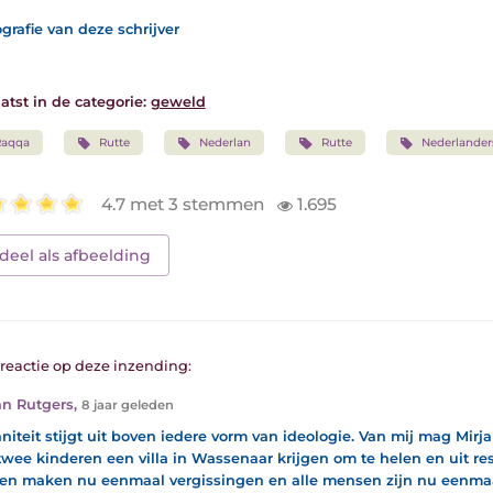
grafie van deze schrijver
atst in de categorie:
geweld
Raqqa
Rutte
Nederlan
Rutte
Nederlander
4.7 met 3 stemmen
1.695
deel als afbeelding
1 reactie op deze inzending:
n Rutgers
,
8 jaar geleden
iteit stijgt uit boven iedere vorm van ideologie. Van mij mag Mi
twee kinderen een villa in Wassenaar krijgen om te helen en uit res
n maken nu eenmaal vergissingen en alle mensen zijn nu eenmaa