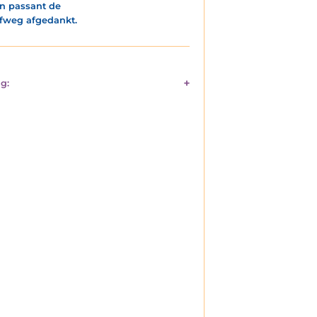
en passant de
ofweg afgedankt.
g: