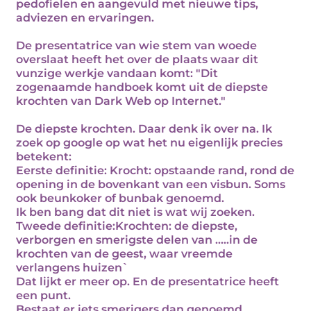
pedofielen en aangevuld met nieuwe tips,
adviezen en ervaringen.
De presentatrice van wie stem van woede
overslaat heeft het over de plaats waar dit
vunzige werkje vandaan komt: "Dit
zogenaamde handboek komt uit de diepste
krochten van Dark Web op Internet."
De diepste krochten. Daar denk ik over na. Ik
zoek op google op wat het nu eigenlijk precies
betekent:
Eerste definitie: Krocht: opstaande rand, rond de
opening in de bovenkant van een visbun. Soms
ook beunkoker of bunbak genoemd.
Ik ben bang dat dit niet is wat wij zoeken.
Tweede definitie:Krochten: de diepste,
verborgen en smerigste delen van .....in de
krochten van de geest, waar vreemde
verlangens huizen`
Dat lijkt er meer op. En de presentatrice heeft
een punt.
Bestaat er iets smerigers dan genoemd