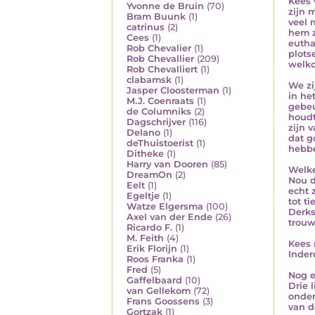
Kees 
Yvonne de Bruin
(70)
zijn 
Bram Buunk
(1)
veel 
catrinus
(2)
hem z
Cees
(1)
eutha
Rob Chevalier
(1)
plots
Rob Chevallier
(209)
welko
Rob Chevalliert
(1)
clabamsk
(1)
We zi
Jasper Cloosterman
(1)
in he
M.J. Coenraats
(1)
gebeu
de Columniks
(2)
houdt
Dagschrijver
(116)
zijn 
Delano
(1)
dat g
deThuistoerist
(1)
hebbe
Ditheke
(1)
Harry van Dooren
(85)
Welke
DreamOn
(2)
Nou d
Eelt
(1)
echt 
Egeltje
(1)
tot t
Watze Elgersma
(100)
Derks
Axel van der Ende
(26)
trouw
Ricardo F.
(1)
M. Feith
(4)
Kees 
Erik Florijn
(1)
Inder
Roos Franka
(1)
Fred
(5)
Nog e
Gaffelbaard
(10)
Drie 
van Gellekom
(72)
onder
Frans Goossens
(3)
van d
Gortzak
(1)