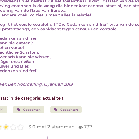
odsdienst niet bestaat. Of het toelaatbaar is dat lidstaten van de 
ving erkennen is de vraag die binnenkort centraal staat bij een s
dering van de Raad van Europa.
 andere koek. Zo ziet u maar: alles is relatief.
oegift het eerste couplet uit “Die Gedanken sind frei” waarvan de sc
e protestsongs, een aanklacht tegen censuur en controle.
edanken sind frei
ann sie erraten?
iehen vorbei
ächtliche Schatten.
Mensch kann sie wissen,
Jäger erschießen
ulver und Blei:
edanken sind frei!
ver:
Ben Noorderling
, 15 januari 2019
atst in de categorie:
actualiteit
rij
Gedachten
Gedachten
3.0 met 2 stemmen
797