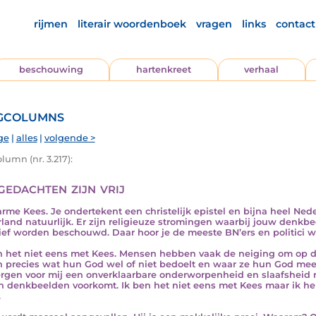
rijmen
literair woordenboek
vragen
links
contact
beschouwing
hartenkreet
verhaal
gcolumns
ge
|
alles
|
volgende >
lumn (nr. 3.217):
gedachten zijn vrij
arme Kees. Je ondertekent een christelijk epistel en bijna heel Nede
land natuurlijk. Er zijn religieuze stromingen waarbij jouw denkb
ief worden beschouwd. Daar hoor je de meeste BN’ers en politici wei
n het niet eens met Kees. Mensen hebben vaak de neiging om op de
 precies wat hun God wel of niet bedoelt en waar ze hun God mee
rgen voor mij een onverklaarbare onderworpenheid en slaafsheid 
n denkbeelden voorkomt. Ik ben het niet eens met Kees maar ik he
.