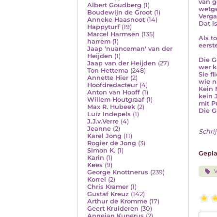
van g
Albert Goudberg
(1)
wetge
Boudewijn de Groot
(1)
Verga
Anneke Haasnoot
(14)
Dat is
Happyturf
(19)
Marcel Harmsen
(135)
Als t
harrem
(1)
eerst
Jaap 'nuanceman' van der
Heijden
(1)
Die G
Jaap van der Heijden
(27)
wer k
Ton Hettema
(248)
Sie fl
Annette Hier
(2)
wie n
Hoofdredacteur
(4)
Kein 
Anton van Hooff
(1)
kein 
Willem Houtgraaf
(1)
mit P
Max R. Hubeek
(2)
Die G
Luíz Indepels
(1)
J.J.v.Verre
(4)
Jeanne
(2)
Schrij
Karel Jong
(11)
Rogier de Jong
(3)
Simon K.
(1)
Gepla
Karin
(1)
Kees
(9)
V
George Knottnerus
(239)
Korrel
(2)
Chris Kramer
(1)
Gustaf Kreuz
(142)
Arthur de Kromme
(17)
Geert Kruideren
(30)
Annejan Kuperus
(2)