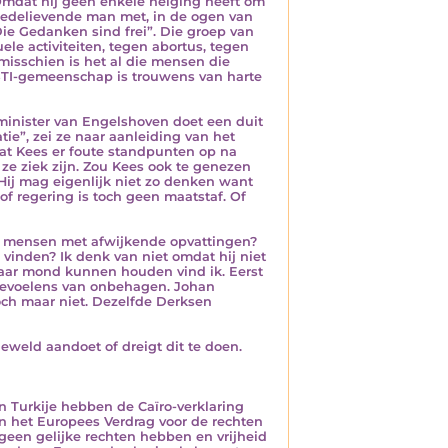
Omdat hij geen enkele neiging heeft om
 vredelievende man met, in de ogen van
Die Gedanken sind frei”. Die groep van
e activiteiten, tegen abortus, tegen
misschien is het al die mensen die
HBTI-gemeenschap is trouwens van harte
f minister van Engelshoven doet een duit
ie”, zei ze naar aanleiding van het
dat Kees er foute standpunten op na
 ze ziek zijn. Zou Kees ook te genezen
 Hij mag eigenlijk niet zo denken want
of regering is toch geen maatstaf. Of
r mensen met afwijkende opvattingen?
vinden? Ik denk van niet omdat hij niet
r haar mond kunnen houden vind ik. Eerst
 gevoelens van onbehagen. Johan
och maar niet. Dezelfde Derksen
weld aandoet of dreigt dit te doen.
n Turkije hebben de Caïro-verklaring
en het Europees Verdrag voor de rechten
een gelijke rechten hebben en vrijheid