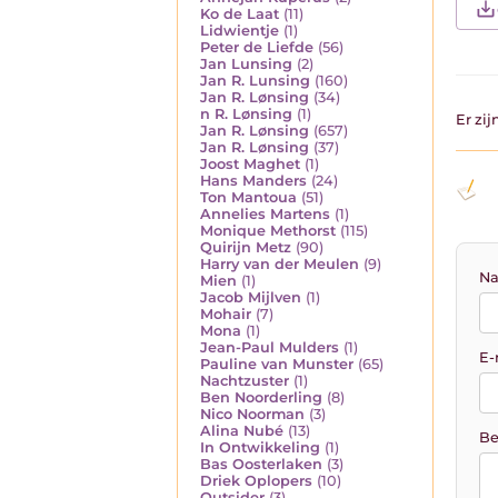
Ko de Laat
(11)
Lidwientje
(1)
Peter de Liefde
(56)
Jan Lunsing
(2)
Jan R. Lunsing
(160)
Jan R. Lønsing
(34)
n R. Lønsing
(1)
Er zi
Jan R. Lønsing
(657)
Jan R. Lønsing
(37)
Joost Maghet
(1)
Hans Manders
(24)
Ton Mantoua
(51)
Annelies Martens
(1)
Monique Methorst
(115)
Quirijn Metz
(90)
Harry van der Meulen
(9)
Na
Mien
(1)
Jacob Mijlven
(1)
Mohair
(7)
Mona
(1)
Jean-Paul Mulders
(1)
E-
Pauline van Munster
(65)
Nachtzuster
(1)
Ben Noorderling
(8)
Nico Noorman
(3)
Alina Nubé
(13)
Be
In Ontwikkeling
(1)
Bas Oosterlaken
(3)
Driek Oplopers
(10)
Outsider
(3)