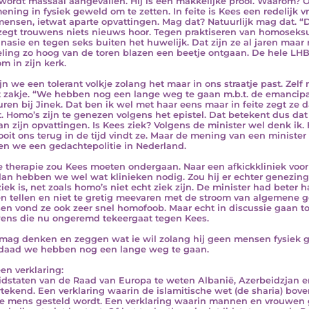
wordt massaal aangevallen. Hij is een makkelijke prooi. Waarom? 
mening in fysiek geweld om te zetten. In feite is Kees een redelijk
mensen, ietwat aparte opvattingen. Mag dat? Natuurlijk mag dat. “
egt trouwens niets nieuws hoor. Tegen praktiseren van homoseksuel
nasie en tegen seks buiten het huwelijk. Dat zijn ze al jaren maar 
eling zo hoog van de toren blazen een beetje ontgaan. De hele L
m in zijn kerk.
jn we een tolerant volkje zolang het maar in ons straatje past. Zel
t zakje. “We hebben nog een lange weg te gaan m.b.t. de emancipat
ren bij Jinek. Dat ben ik wel met haar eens maar in feite zegt ze 
. Homo’s zijn te genezen volgens het epistel. Dat betekent dus dat
van zijn opvattingen. Is Kees ziek? Volgens de minister wel denk ik.
ooit ons terug in de tijd vindt ze. Maar de mening van een minister 
n we een gedachtepolitie in Nederland.
 therapie zou Kees moeten ondergaan. Naar een afkickkliniek voo
an hebben we wel wat klinieken nodig. Zou hij er echter genezing 
ziek is, net zoals homo’s niet echt ziek zijn. De minister had bete
ien tellen en niet te gretig meevaren met de stroom van algemene
en vond ze ook zeer snel homofoob. Maar echt in discussie gaan t
ens die nu ongeremd tekeergaat tegen Kees.
mag denken en zeggen wat ie wil zolang hij geen mensen fysiek ge
daad we hebben nog een lange weg te gaan.
en verklaring:
lidstaten van de Raad van Europa te weten Albanië, Azerbeidzjan e
tekend. Een verklaring waarin de islamitische wet (de sharia) bov
e mens gesteld wordt. Een verklaring waarin mannen en vrouwen g