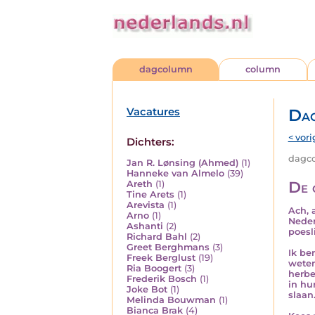
dagcolumn
column
Vacatures
Da
< vori
Dichters:
dagco
Jan R. Lønsing (Ahmed)
(1)
Hanneke van Almelo
(39)
De 
Areth
(1)
Tine Arets
(1)
Arevista
(1)
Ach, 
Arno
(1)
Neder
Ashanti
(2)
poesl
Richard Bahl
(2)
Greet Berghmans
(3)
Ik be
Freek Berglust
(19)
weten
Ria Boogert
(3)
herbe
Frederik Bosch
(1)
in hu
Joke Bot
(1)
slaan
Melinda Bouwman
(1)
Bianca Brak
(4)