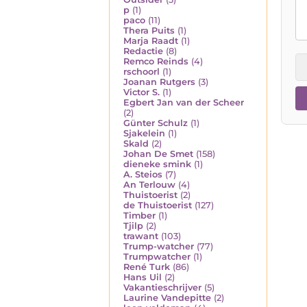
p
(1)
paco
(11)
Thera Puits
(1)
Marja Raadt
(1)
Redactie
(8)
Remco Reinds
(4)
rschoorl
(1)
Joanan Rutgers
(3)
Victor S.
(1)
Egbert Jan van der Scheer
(2)
Günter Schulz
(1)
Sjakelein
(1)
Skald
(2)
Johan De Smet
(158)
dieneke smink
(1)
A. Steios
(7)
An Terlouw
(4)
Thuistoerist
(2)
de Thuistoerist
(127)
Timber
(1)
Tjilp
(2)
trawant
(103)
Trump-watcher
(77)
Trumpwatcher
(1)
René Turk
(86)
Hans Uil
(2)
Vakantieschrijver
(5)
Laurine Vandepitte
(2)