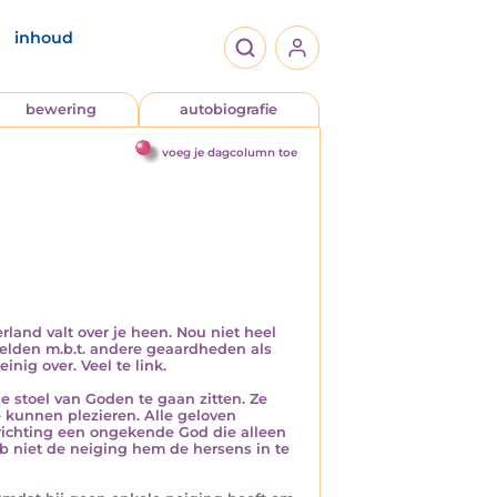
inhoud
bewering
autobiografie
voeg je dagcolumn toe
rland valt over je heen. Nou niet heel
eelden m.b.t. andere geaardheden als
nig over. Veel te link.
 stoel van Goden te gaan zitten. Ze
 kunnen plezieren. Alle geloven
richting een ongekende God die alleen
b niet de neiging hem de hersens in te