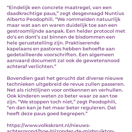
“Eindelijk een concrete maatregel, van een
daadkrachtige paus,” zegt desgevraagd Nuntius
Alberto Peodophili. “We rommelden natuurlijk
maar wat aan en waren duidelijk toe aan een
gestroomlijnde aanpak. Een helder protocol met
do’s en dont’s zal binnen de bisdommen een
hele geruststelling zijn. Praktiserende
kapelaans en pastores hebben behoefte aan
gedetailleerde voorschriften. Een algemeen
aanvaard document zal ook de gewetensnood
achteraf verlichten.”
Bovendien gaat het gerucht dat diverse nieuwe
technieken uitgebreid de revue zullen passeren.
Net als richtlijnen voor ontkennen en verhullen.
Ook kinderen weten zo beter waar ze aan toe
zijn. “We stoppen toch niet,” zegt Peodophili,
“en dan kan je het maar beter reguleren. Dat
heeft deze paus goed begrepen.”
https://www.volkskrant.nl/nieuws-
achtergrond/hoe-bijzonder-de-misbruiktop-