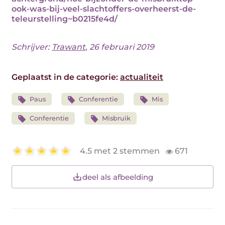
ook-was-bij-veel-slachtoffers-overheerst-de-
teleurstelling~b0215fe4d/
Schrijver:
Trawant
, 26 februari 2019
Geplaatst in de categorie:
actualiteit
Paus
Conferentie
Mis
Conferentie
Misbruik
4.5 met 2 stemmen
671
deel als afbeelding