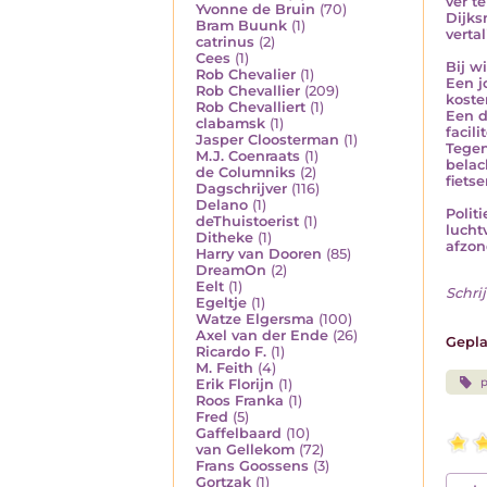
ver t
Yvonne de Bruin
(70)
Dijks
Bram Buunk
(1)
verta
catrinus
(2)
Cees
(1)
Bij w
Rob Chevalier
(1)
Een j
Rob Chevallier
(209)
koste
Rob Chevalliert
(1)
Een d
clabamsk
(1)
facili
Jasper Cloosterman
(1)
Tegen
M.J. Coenraats
(1)
belac
de Columniks
(2)
fietser
Dagschrijver
(116)
Delano
(1)
Polit
deThuistoerist
(1)
lucht
Ditheke
(1)
afzon
Harry van Dooren
(85)
DreamOn
(2)
Eelt
(1)
Schrij
Egeltje
(1)
Watze Elgersma
(100)
Axel van der Ende
(26)
Gepla
Ricardo F.
(1)
M. Feith
(4)
p
Erik Florijn
(1)
Roos Franka
(1)
Fred
(5)
Gaffelbaard
(10)
van Gellekom
(72)
Frans Goossens
(3)
Gortzak
(1)