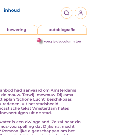
inhoud
bewering
autobiografie
voeg je dagcolumn toe
t aanbod had aanvaard om Amsterdams
it de mouw. Terwijl mevrouw Dijksma
tieplan ‘Schone Lucht’ beschikbaar.
-redenen, uit het stadsbeeld
rcastische tekst ‘Amsterdam hates
inevoertuigen uit de stad.
 water is een dwingeland. Ze zal haar zin
amus-voorspelling dat Dijksma, mocht
? Persoonlijke eigenschappen om het