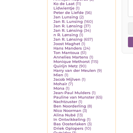
Ko de Laat
(11)
Lidwientje
(1)
Peter de Liefde
(56)
Jan Lunsing
(2)
Jan R. Lunsing
(160)
Jan R. Lønsing
(37)
Jan R. Lønsing
(34)
n R. Lønsing
(1)
Jan R. Lønsing
(657)
Joost Maghet
(1)
Hans Manders
(24)
Ton Mantoua
(51)
Annelies Martens
(1)
Monique Methorst
(115)
Quirijn Metz
(90)
Harry van der Meulen
(9)
Mien
(1)
Jacob Mijlven
(1)
Mohair
(7)
Mona
(1)
Jean-Paul Mulders
(1)
Pauline van Munster
(65)
Nachtzuster
(1)
Ben Noorderling
(8)
Nico Noorman
(3)
Alina Nubé
(13)
In Ontwikkeling
(1)
Bas Oosterlaken
(3)
Driek Oplopers
(10)
Outsider
(3)