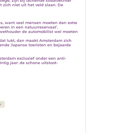
ge, zijn bij lachende straatvechter
zich niet uit het veld slaan. De
ens, want veel mensen moeten dan extra
eren in een natuurreservaat’.
-wethouder de automobilist wel moeten
 dat lukt, dan maakt Amsterdam zich
erende Japanse toeristen en bejaarde
msterdam exclusief onder een anti-
ntig jaar: de schone uitstoot-
r