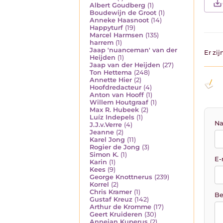
Albert Goudberg
(1)
Boudewijn de Groot
(1)
Anneke Haasnoot
(14)
Happyturf
(19)
Marcel Harmsen
(135)
harrem
(1)
Jaap 'nuanceman' van der
Er zi
Heijden
(1)
Jaap van der Heijden
(27)
Ton Hettema
(248)
Annette Hier
(2)
Hoofdredacteur
(4)
Anton van Hooff
(1)
Willem Houtgraaf
(1)
Max R. Hubeek
(2)
Luíz Indepels
(1)
Na
J.J.v.Verre
(4)
Jeanne
(2)
Karel Jong
(11)
Rogier de Jong
(3)
Simon K.
(1)
E-
Karin
(1)
Kees
(9)
George Knottnerus
(239)
Korrel
(2)
Chris Kramer
(1)
Be
Gustaf Kreuz
(142)
Arthur de Kromme
(17)
Geert Kruideren
(30)
Annejan Kuperus
(2)