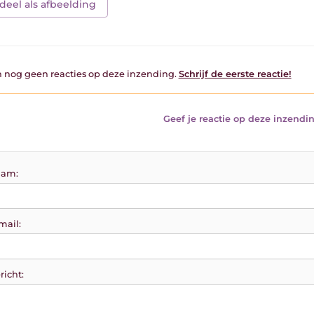
deel als afbeelding
jn nog geen reacties op deze inzending.
Schrijf de eerste reactie!
Geef je reactie op deze inzendin
am:
mail:
richt: