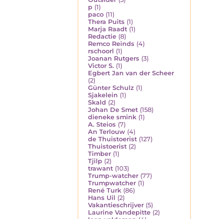
p
(1)
paco
(11)
Thera Puits
(1)
Marja Raadt
(1)
Redactie
(8)
Remco Reinds
(4)
rschoorl
(1)
Joanan Rutgers
(3)
Victor S.
(1)
Egbert Jan van der Scheer
(2)
Günter Schulz
(1)
Sjakelein
(1)
Skald
(2)
Johan De Smet
(158)
dieneke smink
(1)
A. Steios
(7)
An Terlouw
(4)
de Thuistoerist
(127)
Thuistoerist
(2)
Timber
(1)
Tjilp
(2)
trawant
(103)
Trump-watcher
(77)
Trumpwatcher
(1)
René Turk
(86)
Hans Uil
(2)
Vakantieschrijver
(5)
Laurine Vandepitte
(2)