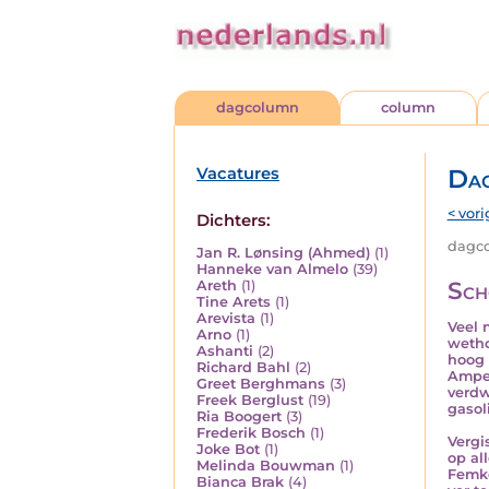
dagcolumn
column
Vacatures
Da
< vori
Dichters:
dagco
Jan R. Lønsing (Ahmed)
(1)
Hanneke van Almelo
(39)
Sch
Areth
(1)
Tine Arets
(1)
Arevista
(1)
Veel 
Arno
(1)
wetho
Ashanti
(2)
hoog 
Richard Bahl
(2)
Amper
Greet Berghmans
(3)
verdw
Freek Berglust
(19)
gasol
Ria Boogert
(3)
Frederik Bosch
(1)
Vergi
Joke Bot
(1)
op al
Melinda Bouwman
(1)
Femke
Bianca Brak
(4)