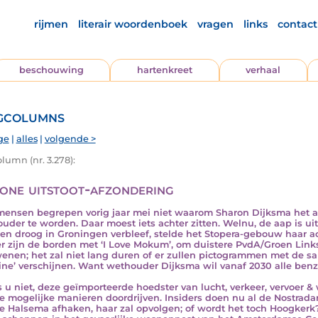
rijmen
literair woordenboek
vragen
links
contact
beschouwing
hartenkreet
verhaal
gcolumns
ge
|
alles
|
volgende >
lumn (nr. 3.278):
one uitstoot-afzondering
mensen begrepen vorig jaar mei niet waarom Sharon Dijksma he
uder te worden. Daar moest iets achter zitten. Welnu, de aap is u
en droog in Groningen verbleef, stelde het Stopera-gebouw haar ac
 zijn de borden met ‘I Love Mokum’, om duistere PvdA/Groen Links
enen; het zal niet lang duren of er zullen pictogrammen met de sa
ine’ verschijnen. Want wethouder Dijksma wil vanaf 2030 alle benz
s u niet, deze geïmporteerde hoedster van lucht, verkeer, vervoer &
le mogelijke manieren doordrijven. Insiders doen nu al de Nostrad
 Halsema afhaken, haar zal opvolgen; of wordt het toch Hoogkerk