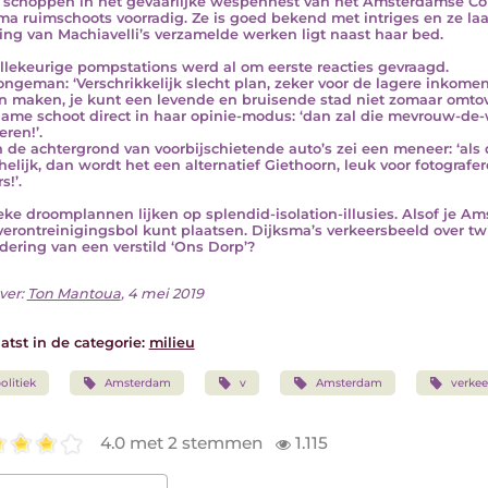
e schoppen in het gevaarlijke wespennest van het Amsterdamse Colle
ma ruimschoots voorradig. Ze is goed bekend met intriges en ze laat 
ling van Machiavelli’s verzamelde werken ligt naast haar bed.
illekeurige pompstations werd al om eerste reacties gevraagd.
ongeman: ‘Verschrikkelijk slecht plan, zeker voor de lagere inkom
n maken, je kunt een levende en bruisende stad niet zomaar omtov
ame schoot direct in haar opinie-modus: ‘dan zal die mevrouw-de
teren!’.
 de achtergrond van voorbijschietende auto’s zei een meneer: ‘als
helijk, dan wordt het een alternatief Giethoorn, leuk voor fotograf
s!’.
ieke droomplannen lijken op splendid-isolation-illusies. Alsof je A
verontreinigingsbol kunt plaatsen. Dijksma’s verkeersbeeld over twi
dering van een verstild ‘Ons Dorp’?
ver:
Ton Mantoua
, 4 mei 2019
atst in de categorie:
milieu
olitiek
Amsterdam
v
Amsterdam
verkee
4.0 met 2 stemmen
1.115