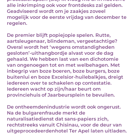
alle inkrimping ook voor frontdesks zal gelden.
Geadviseerd wordt om je zaakjes zoveel
mogelijk voor de eerste vrijdag van december te
regelen.
De premier blijft popiejopie spelen. Rutte,
aartsleugenaar, blindeman, vergeetachtige?
Overal wordt het ‘wegens omstandigheden
gesloten’-uithangbordje alvast voor de dag
gehaald. We hebben last van een dichotomie
van ongenoegen tot en met welbehagen. Met
inbegrip van boze boeren, boze burgers, boze
buitenlui en boze Excelsior-huilebalkjes, dreigt
iedereen over te schakelen op contestatie.
Iedereen wacht op zijn/haar beurt om
provinciehuis of Jaarbeursplein te bevuilen.
De ontheemdenindustrie wordt ook ongerust.
Na de bulgarenfraude merkt de
naturalisatiedienst dat sans-papiers zich,
rechtstreeks vanuit Chisinau, voor de deur van
uitgeprocedeerdenhotel Ter Apel laten uitladen.