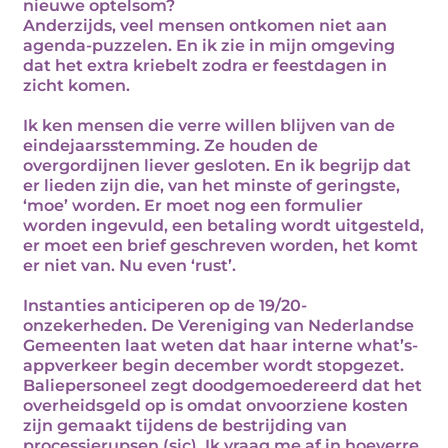
nieuwe optelsom?
Anderzijds, veel mensen ontkomen niet aan
agenda-puzzelen. En ik zie in mijn omgeving
dat het extra kriebelt zodra er feestdagen in
zicht komen.
Ik ken mensen die verre willen blijven van de
eindejaarsstemming. Ze houden de
overgordijnen liever gesloten. En ik begrijp dat
er lieden zijn die, van het minste of geringste,
‘moe’ worden. Er moet nog een formulier
worden ingevuld, een betaling wordt uitgesteld,
er moet een brief geschreven worden, het komt
er niet van. Nu even ‘rust’.
Instanties anticiperen op de 19/20-
onzekerheden. De Vereniging van Nederlandse
Gemeenten laat weten dat haar interne what’s-
appverkeer begin december wordt stopgezet.
Baliepersoneel zegt doodgemoedereerd dat het
overheidsgeld op is omdat onvoorziene kosten
zijn gemaakt tijdens de bestrijding van
processierupsen (sic). Ik vraag me af in hoeverre