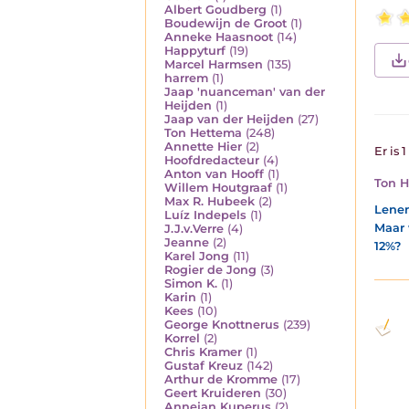
Albert Goudberg
(1)
Boudewijn de Groot
(1)
Anneke Haasnoot
(14)
Happyturf
(19)
Marcel Harmsen
(135)
harrem
(1)
Jaap 'nuanceman' van der
Heijden
(1)
Jaap van der Heijden
(27)
Ton Hettema
(248)
Annette Hier
(2)
Er is 
Hoofdredacteur
(4)
Anton van Hooff
(1)
Ton 
Willem Houtgraaf
(1)
Max R. Hubeek
(2)
Lenen
Luíz Indepels
(1)
Maar 
J.J.v.Verre
(4)
Jeanne
(2)
12%?
Karel Jong
(11)
Rogier de Jong
(3)
Simon K.
(1)
Karin
(1)
Kees
(10)
George Knottnerus
(239)
Korrel
(2)
Chris Kramer
(1)
Gustaf Kreuz
(142)
Arthur de Kromme
(17)
Geert Kruideren
(30)
Annejan Kuperus
(2)