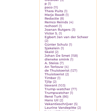
p
(1)
paco
(11)
Thera Puits
(1)
Marja Raadt
(1)
Redactie
(8)
Remco Reinds
(4)
rschoorl
(1)
Joanan Rutgers
(3)
Victor S.
(1)
Egbert Jan van der Scheer
(2)
Günter Schulz
(1)
Sjakelein
(1)
Skald
(2)
Johan De Smet
(158)
dieneke smink
(1)
A. Steios
(7)
An Terlouw
(4)
de Thuistoerist
(127)
Thuistoerist
(2)
Timber
(1)
Tjilp
(2)
trawant
(103)
Trump-watcher
(77)
Trumpwatcher
(1)
René Turk
(86)
Hans Uil
(2)
Vakantieschrijver
(5)
Laurine Vandepitte
(2)