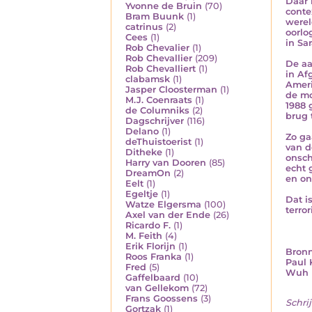
Daar 
Yvonne de Bruin
(70)
conte
Bram Buunk
(1)
werel
catrinus
(2)
oorlo
Cees
(1)
in Sa
Rob Chevalier
(1)
Rob Chevallier
(209)
De aa
Rob Chevalliert
(1)
in Af
clabamsk
(1)
Ameri
Jasper Cloosterman
(1)
de mo
M.J. Coenraats
(1)
1988 
de Columniks
(2)
brug 
Dagschrijver
(116)
Delano
(1)
Zo ga
deThuistoerist
(1)
van d
Ditheke
(1)
onsch
Harry van Dooren
(85)
echt 
DreamOn
(2)
en on
Eelt
(1)
Egeltje
(1)
Dat i
Watze Elgersma
(100)
terro
Axel van der Ende
(26)
Ricardo F.
(1)
M. Feith
(4)
Erik Florijn
(1)
Bronn
Roos Franka
(1)
Paul 
Fred
(5)
Wuh U
Gaffelbaard
(10)
van Gellekom
(72)
Frans Goossens
(3)
Schrij
Gortzak
(1)