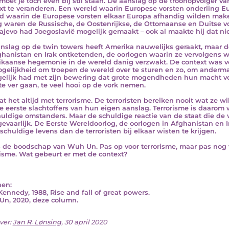
moet je toch even bij stil staan. De aanslag op de troonopvolger va
xt te veranderen. Een wereld waarin Europese vorsten onderling E
d waarin de Europese vorsten elkaar Europa afhandig wilden maken. 
g waren de Russische, de Oostenrijkse, de Ottomaanse en Duitse vor
rajevo had Joegoslavië mogelijk gemaakt – ook al maakte hij dat ni
nslag op de twin towers heeft Amerika nauwelijks geraakt, maar 
ghanistan en Irak ontketenden, de oorlogen waarin ze vervolgens w
kaanse hegemonie in de wereld danig verzwakt. De context was v
gelijkheid om troepen de wereld over te sturen en zo, om anderma
gelijk had met zijn bewering dat grote mogendheden hun macht ver
te ver gaan, te veel hooi op de vork nemen.
at het altijd met terrorisme. De terroristen bereiken nooit wat ze wi
e eerste slachtoffers van hun eigen aanslag. Terrorisme is daarom w
uldige omstanders. Maar de schuldige reactie van de staat die de v
gevaarlijk. De Eerste Wereldoorlog, de oorlogen in Afghanistan en 
schuldige levens dan de terroristen bij elkaar wisten te krijgen.
s de boodschap van Wuh Un. Pas op voor terrorisme, maar pas nog v
risme. Wat gebeurt er met de context?
en:
Kennedy, 1988, Rise and fall of great powers.
n, 2020, deze column.
ver:
Jan R. Lønsing
, 30 april 2020