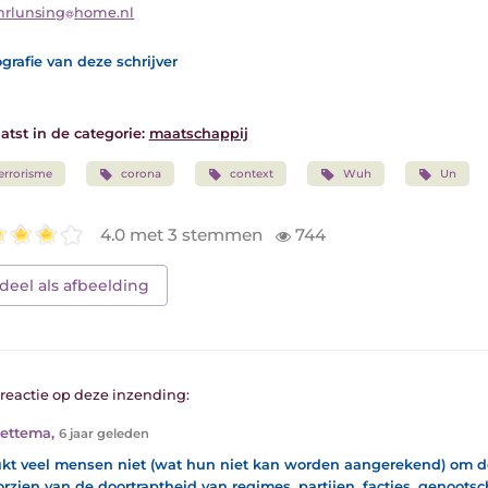
nrlunsing
home.nl
grafie van deze schrijver
atst in de categorie:
maatschappij
errorisme
corona
context
Wuh
Un
4.0 met 3 stemmen
744
deel als afbeelding
1 reactie op deze inzending:
Hettema
,
6 jaar geleden
ukt veel mensen niet (wat hun niet kan worden aangerekend) om d
orzien van de doortraptheid van regimes, partijen, facties, genoots