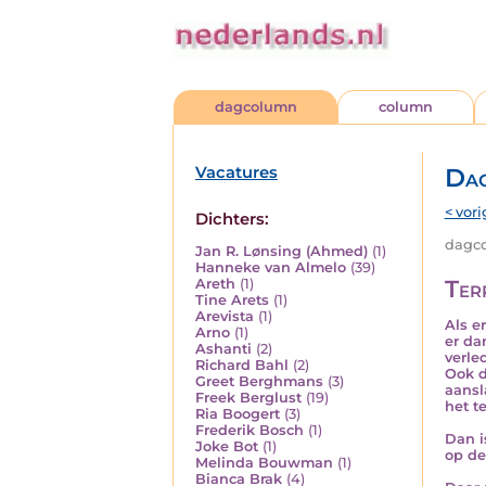
dagcolumn
column
Vacatures
Da
< vori
Dichters:
dagco
Jan R. Lønsing (Ahmed)
(1)
Hanneke van Almelo
(39)
Ter
Areth
(1)
Tine Arets
(1)
Arevista
(1)
Als e
Arno
(1)
er da
Ashanti
(2)
verle
Richard Bahl
(2)
Ook d
Greet Berghmans
(3)
aansl
Freek Berglust
(19)
het te
Ria Boogert
(3)
Frederik Bosch
(1)
Dan i
Joke Bot
(1)
op de
Melinda Bouwman
(1)
Bianca Brak
(4)