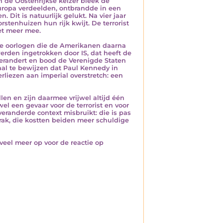
n de Oostenrijkse keizer bleek de
uropa verdeelden, ontbrandde in een
Dit is natuurlijk gelukt. Na vier jaar
stenhuizen hun rijk kwijt. De terrorist
et meer mee.
de oorlogen die de Amerikanen daarna
erden ingetrokken door IS, dat heeft de
erandert en bood de Verenigde Staten
al te bewijzen dat Paul Kennedy in
liezen aan imperial overstretch: een
llen en zijn daarmee vrijwel altijd één
el een gevaar voor de terrorist en voor
eranderde context misbruikt: die is pas
Irak, die kostten beiden meer schuldige
eel meer op voor de reactie op