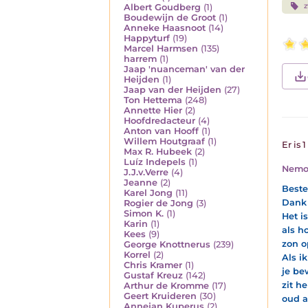
z
Albert Goudberg
(1)
Boudewijn de Groot
(1)
Anneke Haasnoot
(14)
Happyturf
(19)
Marcel Harmsen
(135)
harrem
(1)
Jaap 'nuanceman' van der
Heijden
(1)
Jaap van der Heijden
(27)
Ton Hettema
(248)
Annette Hier
(2)
Hoofdredacteur
(4)
Anton van Hooff
(1)
Willem Houtgraaf
(1)
Er is 
Max R. Hubeek
(2)
Luíz Indepels
(1)
Nem
J.J.v.Verre
(4)
Jeanne
(2)
Beste
Karel Jong
(11)
Dank 
Rogier de Jong
(3)
Simon K.
(1)
Het i
Karin
(1)
als h
Kees
(9)
zon o
George Knottnerus
(239)
Korrel
(2)
Als i
Chris Kramer
(1)
je be
Gustaf Kreuz
(142)
zit h
Arthur de Kromme
(17)
Geert Kruideren
(30)
oud a
Annejan Kuperus
(2)