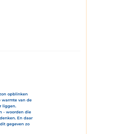
izon opblinken
ge warmte van de
 liggen.
jn - woorden die
 denken. En daar
 dit gegeven zo