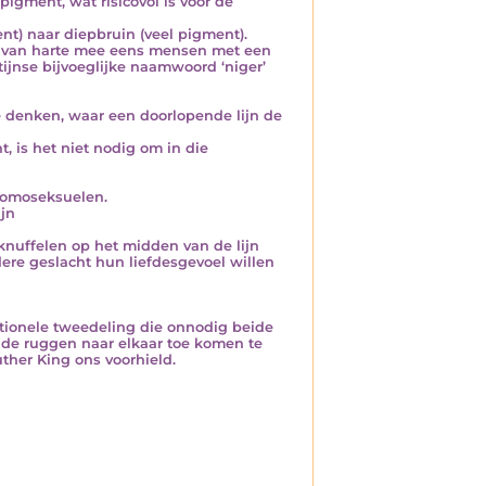
igment, wat risicovol is voor de
nt) naar diepbruin (veel pigment).
er van harte mee eens mensen met een
jnse bijvoeglijke naamwoord ‘niger’
 denken, waar een doorlopende lijn de
t, is het niet nodig om in die
 homoseksuelen.
jn
knuffelen op het midden van de lijn
ere geslacht hun liefdesgevoel willen
ationele tweedeling die onnodig beide
 de ruggen naar elkaar toe komen te
ther King ons voorhield.