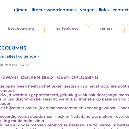
rijmen
literair woordenboek
vragen
links
contact
beschouwing
hartenkreet
verhaal
gcolumns
ge
|
alles
|
volgende >
lumn (nr. 3.453):
-zwart denken biedt geen oplossing
gelopen week heeft in het teken gestaan van het structurele polit
enoten.
dwijd wordt nu geprotesteerd, gelukkig vaak ook door jonge mens
zijn van discriminatie. Terecht, want discriminatie op basis van hui
rboden
oral bijzonder oneerlijk en mensonterend en zeer ongewenst. Daar é
woordig wordt steeds meer - ook in Nederland gesproken - over de
kking tot de huidskleur.
hijnen er onder mensen Albino’s te bestaan: als ze werkelijk bestaan