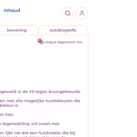
inhoud
bewering
autobiografie
voeg je dagcolumn toe
iegeweld in de VS tegen bruingekleurde
en met alle mogelijke huidskleuren die
dskleur is
n hier.
 tegenstelling wit-zwart met
 lijkt me dat een huidziekte, die bij