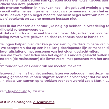
n van alle huidskleuren kan optreden door een totaal gebrek aan p
dheid van deze patiënten.
de mensen variëren in kleur van heel licht gekleurd (weinig pigme
b nooit witte mensen gezien en nooit zwarte mensen. Ik ben het 
re huidskleur geen neger meer te noemen: neger komt van het Lati
zwart’ betekent: en zwarte mensen bestaan niet.
eet ik dat mensen de natuurlijke neiging hebben in tweedeling te
lijkheid vertegenwoordigt.
nk dat de huidskleur er niet toe doen moet. Als je daar ook voor ben
eling zwart-wit te geloven en daar zo onheus naar te handelen.
elingen helpen niet, dat kan je ook zien bij de discriminatie van
 we accepteren dat op een heel lang doorlopende lijn er mensen zi
 liever uitsluitend met personen van het eigen geslacht vrijen,
sen die zowel met leden van het eigen als andere geslacht willen 
anderen (de mainstream) die liever vooral met personen van het and
.
om zouden we ons daar druk om moeten maken?!
leurverschillen is het niet anders: laten we ophouden met deze irr
matig gecreëerde kanten stigmatiseert en ervoor zorgt dat we met
, in plaats van samen op te trekken voor een wereld zoals Martin Lu
ver:
Dagschrijver
, 6 juni 2020
atst in de categorie:
discriminatie