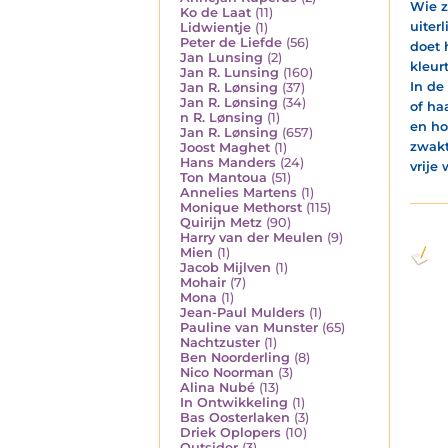
Wie z
Ko de Laat
(11)
uiter
Lidwientje
(1)
Peter de Liefde
(56)
doet 
Jan Lunsing
(2)
kleurt
Jan R. Lunsing
(160)
In de
Jan R. Lønsing
(37)
Jan R. Lønsing
(34)
of ha
n R. Lønsing
(1)
en ho
Jan R. Lønsing
(657)
zwakt
Joost Maghet
(1)
Hans Manders
(24)
vrije
Ton Mantoua
(51)
Annelies Martens
(1)
Monique Methorst
(115)
Quirijn Metz
(90)
Harry van der Meulen
(9)
Mien
(1)
Jacob Mijlven
(1)
Mohair
(7)
Mona
(1)
Jean-Paul Mulders
(1)
Pauline van Munster
(65)
Nachtzuster
(1)
Ben Noorderling
(8)
Nico Noorman
(3)
Alina Nubé
(13)
In Ontwikkeling
(1)
Bas Oosterlaken
(3)
Driek Oplopers
(10)
Outsider
(3)