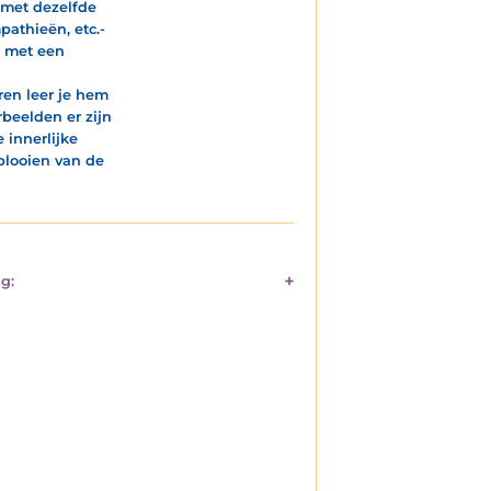
-met dezelfde
pathieën, etc.-
- met een
ren leer je hem
beelden er zijn
 innerlijke
plooien van de
g: