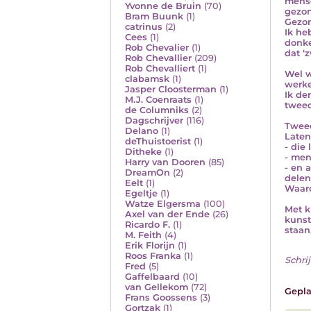
mense
Yvonne de Bruin
(70)
gezon
Bram Buunk
(1)
Gezon
catrinus
(2)
Ik he
Cees
(1)
donke
Rob Chevalier
(1)
dat ‘
Rob Chevallier
(209)
Rob Chevalliert
(1)
Wel w
clabamsk
(1)
werke
Jasper Cloosterman
(1)
Ik de
M.J. Coenraats
(1)
tweed
de Columniks
(2)
Dagschrijver
(116)
Tweed
Delano
(1)
Laten
deThuistoerist
(1)
- die
Ditheke
(1)
- men
Harry van Dooren
(85)
- en 
DreamOn
(2)
delen
Eelt
(1)
Waar
Egeltje
(1)
Watze Elgersma
(100)
Met k
Axel van der Ende
(26)
kunst
Ricardo F.
(1)
staan
M. Feith
(4)
Erik Florijn
(1)
Roos Franka
(1)
Schrij
Fred
(5)
Gaffelbaard
(10)
van Gellekom
(72)
Gepla
Frans Goossens
(3)
Gortzak
(1)