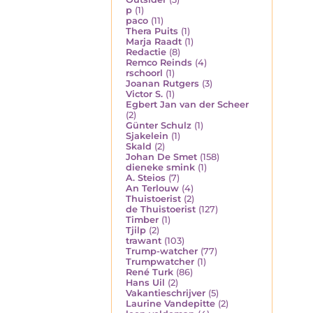
p
(1)
paco
(11)
Thera Puits
(1)
Marja Raadt
(1)
Redactie
(8)
Remco Reinds
(4)
rschoorl
(1)
Joanan Rutgers
(3)
Victor S.
(1)
Egbert Jan van der Scheer
(2)
Günter Schulz
(1)
Sjakelein
(1)
Skald
(2)
Johan De Smet
(158)
dieneke smink
(1)
A. Steios
(7)
An Terlouw
(4)
Thuistoerist
(2)
de Thuistoerist
(127)
Timber
(1)
Tjilp
(2)
trawant
(103)
Trump-watcher
(77)
Trumpwatcher
(1)
René Turk
(86)
Hans Uil
(2)
Vakantieschrijver
(5)
Laurine Vandepitte
(2)