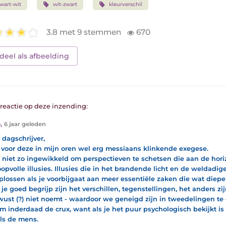
wart-wit
wit-zwart
kleurverschil
3.8 met 9 stemmen
670
deel als afbeelding
1 reactie op deze inzending:
o
,
6 jaar geleden
 dagschrijver,
voor deze in mijn oren wel erg messiaans klinkende exegese.
s niet zo ingewikkeld om perspectieven te schetsen die aan de hor
oopvolle illusies. Illusies die in het brandende licht en de weldadi
plossen als je voorbijgaat aan meer essentiële zaken die wat dieper
k je goed begrijp zijn het verschillen, tegenstellingen, het anders zi
wust (?) niet noemt - waardoor we geneigd zijn in tweedelingen te
em inderdaad de crux, want als je het puur psychologisch bekijkt is
ls de mens.