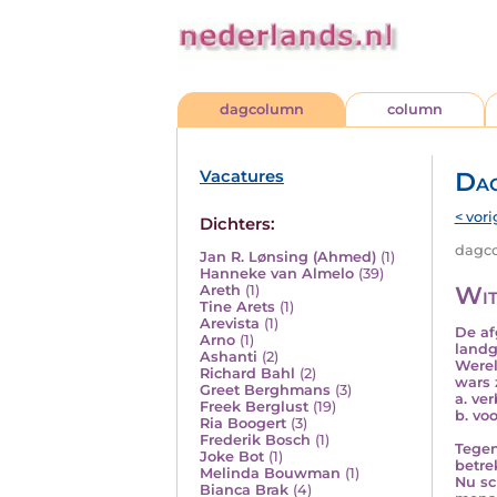
dagcolumn
column
Vacatures
Da
< vori
Dichters:
dagco
Jan R. Lønsing (Ahmed)
(1)
Hanneke van Almelo
(39)
Wit
Areth
(1)
Tine Arets
(1)
Arevista
(1)
De af
Arno
(1)
landg
Ashanti
(2)
Werel
Richard Bahl
(2)
wars 
Greet Berghmans
(3)
a. ve
Freek Berglust
(19)
b. vo
Ria Boogert
(3)
Frederik Bosch
(1)
Tegen
Joke Bot
(1)
betre
Melinda Bouwman
(1)
Nu sc
Bianca Brak
(4)