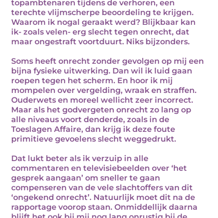
topambtenaren tijdens de verhoren, een
terechte vlijmscherpe beoordeling te krijgen.
Waarom ik nogal geraakt werd? Blijkbaar kan
ik- zoals velen- erg slecht tegen onrecht, dat
maar ongestraft voortduurt. Niks bijzonders.
Soms heeft onrecht zonder gevolgen op mij een
bijna fysieke uitwerking. Dan wil ik luid gaan
roepen tegen het scherm. En hoor ik mij
mompelen over vergelding, wraak en straffen.
Ouderwets en moreel wellicht zeer incorrect.
Maar als het godvergeten onrecht zo lang op
alle niveaus voort denderde, zoals in de
Toeslagen Affaire, dan krijg ik deze foute
primitieve gevoelens slecht weggedrukt.
Dat lukt beter als ik verzuip in alle
commentaren en televisiebeelden over ‘het
gesprek aangaan’ om sneller te gaan
compenseren van de vele slachtoffers van dit
‘ongekend onrecht’. Natuurlijk moet dit na de
rapportage voorop staan. Onmiddellijk daarna
blijft het ook bij mij nog lang onrustig bij de