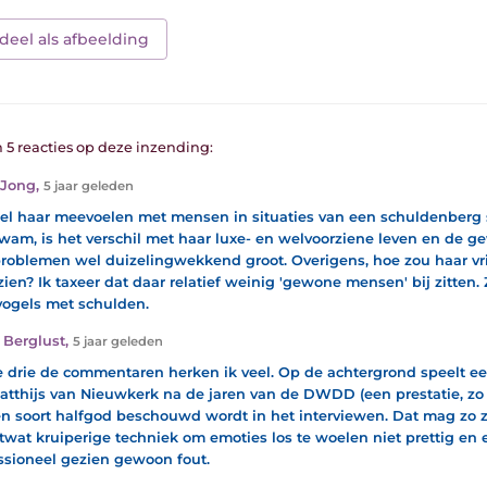
deel als afbeelding
n 5 reacties op deze inzending:
 Jong
,
5 jaar geleden
l haar meevoelen met mensen in situaties van een schuldenberg 
wam, is het verschil met haar luxe- en welvoorziene leven en de 
roblemen wel duizelingwekkend groot. Overigens, hoe zou haar v
 zien? Ik taxeer dat daar relatief weinig 'gewone mensen' bij zitten.
ogels met schulden.
 Berglust
,
5 jaar geleden
le drie de commentaren herken ik veel. Op de achtergrond speelt e
atthijs van Nieuwkerk na de jaren van de DWDD (een prestatie, zo 
en soort halfgod beschouwd wordt in het interviewen. Dat mag zo zi
etwat kruiperige techniek om emoties los te woelen niet prettig en e
ssioneel gezien gewoon fout.