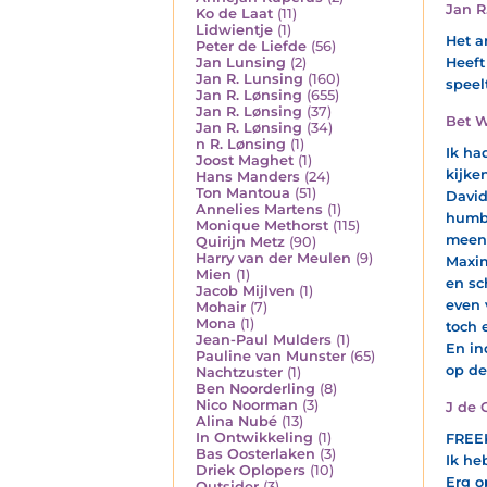
Jan R
Ko de Laat
(11)
Lidwientje
(1)
Het a
Peter de Liefde
(56)
Jan Lunsing
(2)
Heeft
Jan R. Lunsing
(160)
speel
Jan R. Lønsing
(655)
Jan R. Lønsing
(37)
Bet W
Jan R. Lønsing
(34)
n R. Lønsing
(1)
Ik ha
Joost Maghet
(1)
kijke
Hans Manders
(24)
Ton Mantoua
(51)
David
Annelies Martens
(1)
humbl
Monique Methorst
(115)
meend
Quirijn Metz
(90)
Harry van der Meulen
(9)
Maxim
Mien
(1)
en sc
Jacob Mijlven
(1)
even 
Mohair
(7)
Mona
(1)
toch 
Jean-Paul Mulders
(1)
En in
Pauline van Munster
(65)
op de
Nachtzuster
(1)
Ben Noorderling
(8)
Nico Noorman
(3)
J de 
Alina Nubé
(13)
In Ontwikkeling
(1)
FREE
Bas Oosterlaken
(3)
Ik he
Driek Oplopers
(10)
Erg o
Outsider
(3)