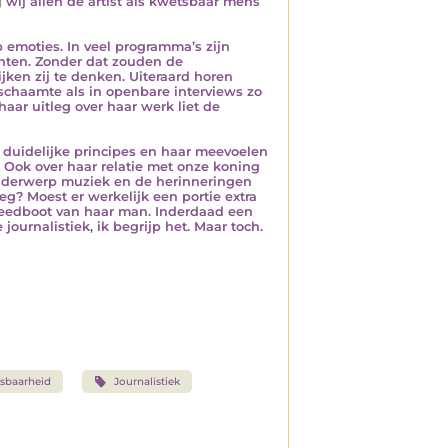
 wij allen de artist als kwetsbaar mens
p emoties. In veel programma’s zijn
nten. Zonder dat zouden de
ken zij te denken. Uiteraard horen
 schaamte als in openbare interviews zo
aar uitleg over haar werk liet de
duidelijke principes en haar meevoelen
 Ook over haar relatie met onze koning
onderwerp muziek en de herinneringen
g? Moest er werkelijk een portie extra
peedboot van haar man. Inderdaad een
 journalistiek, ik begrijp het. Maar toch.
sbaarheid
Journalistiek