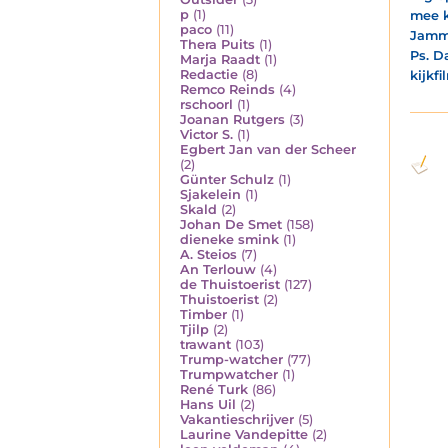
p
(1)
mee 
paco
(11)
Jamm
Thera Puits
(1)
Ps. D
Marja Raadt
(1)
Redactie
(8)
kijkfi
Remco Reinds
(4)
rschoorl
(1)
Joanan Rutgers
(3)
Victor S.
(1)
Egbert Jan van der Scheer
(2)
Günter Schulz
(1)
Sjakelein
(1)
Skald
(2)
Johan De Smet
(158)
dieneke smink
(1)
A. Steios
(7)
An Terlouw
(4)
de Thuistoerist
(127)
Thuistoerist
(2)
Timber
(1)
Tjilp
(2)
trawant
(103)
Trump-watcher
(77)
Trumpwatcher
(1)
René Turk
(86)
Hans Uil
(2)
Vakantieschrijver
(5)
Laurine Vandepitte
(2)