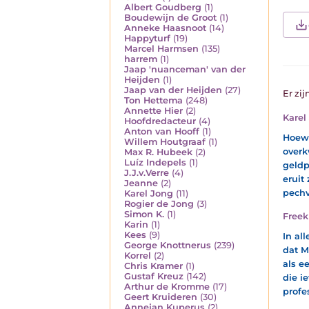
Albert Goudberg
(1)
Boudewijn de Groot
(1)
Anneke Haasnoot
(14)
Happyturf
(19)
Marcel Harmsen
(135)
harrem
(1)
Jaap 'nuanceman' van der
Heijden
(1)
Jaap van der Heijden
(27)
Er zij
Ton Hettema
(248)
Annette Hier
(2)
Karel
Hoofdredacteur
(4)
Anton van Hooff
(1)
Hoewe
Willem Houtgraaf
(1)
overk
Max R. Hubeek
(2)
Luíz Indepels
(1)
geldp
J.J.v.Verre
(4)
eruit
Jeanne
(2)
pechv
Karel Jong
(11)
Rogier de Jong
(3)
Simon K.
(1)
Freek
Karin
(1)
Kees
(9)
In al
George Knottnerus
(239)
dat M
Korrel
(2)
als e
Chris Kramer
(1)
Gustaf Kreuz
(142)
die i
Arthur de Kromme
(17)
profe
Geert Kruideren
(30)
Annejan Kuperus
(2)