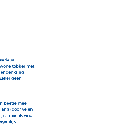
serieus
gewone tobber met
riendenkring
 Zeker geen
en beetje mee,
lang) door velen
jn, maar ik vind
igenlijk