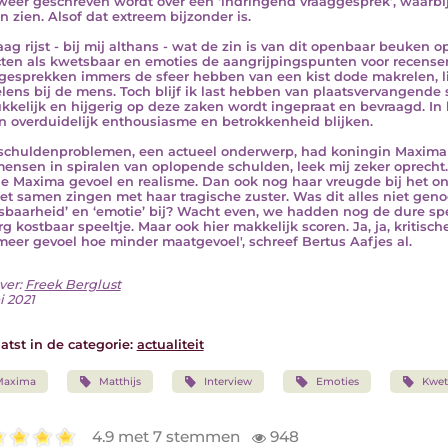
 weer geschreven wordt over een ‘indringend vraaggesprek’, waarbij
 zien. Alsof dat extreem bijzonder is.
aag rijst - bij mij althans - wat de zin is van dit openbaar beuken o
ten als kwetsbaar en emoties de aangrijpingspunten voor recense
gesprekken immers de sfeer hebben van een kist dode makrelen, lij
lens bij de mens. Toch blijf ik last hebben van plaatsvervangende
kkelijk en hijgerig op deze zaken wordt ingepraat en bevraagd. In h
in overduidelijk enthousiasme en betrokkenheid blijken.
schuldenproblemen, een actueel onderwerp, had koningin Maxima 
ensen in spiralen van oplopende schulden, leek mij zeker oprecht.
e Maxima gevoel en realisme. Dan ook nog haar vreugde bij het 
et samen zingen met haar tragische zuster. Was dit alles niet genoe
sbaarheid’ en ‘emotie’ bij? Wacht even, we hadden nog de dure s
g kostbaar speeltje. Maar ook hier makkelijk scoren. Ja, ja, kritische
meer gevoel hoe minder maatgevoel', schreef Bertus Aafjes al.
ver:
Freek Berglust
i 2021
atst in de categorie:
actualiteit
Maxima
Matthijs
Interview
Emoties
Kwet
4.9 met 7 stemmen
948