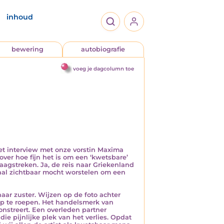
inhoud
bewering
autobiografie
voeg je dagcolumn toe
et interview met onze vorstin Maxima
ver hoe fijn het is om een ‘kwetsbare’
aagstreken. Ja, de reis naar Griekenland
maal zichtbaar mocht worstelen om een
aar zuster. Wijzen op de foto achter
op te roepen. Het handelsmerk van
onstreert. Een overleden partner
e pijnlijke plek van het verlies. Opdat