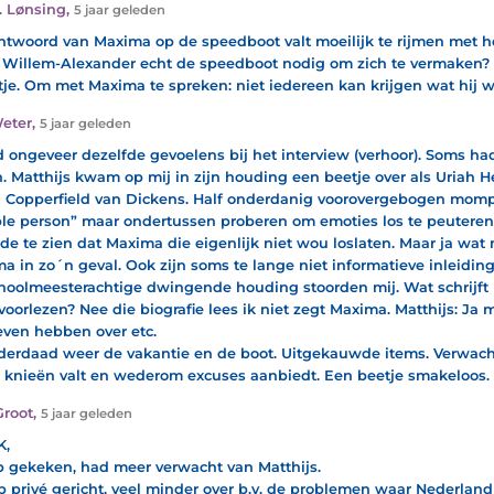
. Lønsing
,
5 jaar geleden
ntwoord van Maxima op de speedboot valt moeilijk te rijmen met he
 Willem-Alexander echt de speedboot nodig om zich te vermaken? 
tje. Om met Maxima te spreken: niet iedereen kan krijgen wat hij wi
eter
,
5 jaar geleden
d ongeveer dezelfde gevoelens bij het interview (verhoor). Soms ha
n. Matthijs kwam op mij in zijn houding een beetje over als Uriah 
 Copperfield van Dickens. Half onderdanig voorovergebogen mompe
e person” maar ondertussen proberen om emoties los te peuteren
e te zien dat Maxima die eigenlijk niet wou loslaten. Maar ja wat 
a in zo´n geval. Ook zijn soms te lange niet informatieve inleiding
hoolmeesterachtige dwingende houding stoorden mij. Wat schrijft u
voorlezen? Nee die biografie lees ik niet zegt Maxima. Matthijs: Ja 
even hebben over etc.
derdaad weer de vakantie en de boot. Uitgekauwde items. Verwacht
 knieën valt en wederom excuses aanbiedt. Een beetje smakeloos.
Groot
,
5 jaar geleden
K,
b gekeken, had meer verwacht van Matthijs.
p privé gericht, veel minder over b.v. de problemen waar Nederlan