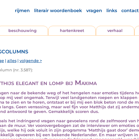
rijmen
literair woordenboek
vragen
links
contact
beschouwing
hartenkreet
verhaal
gcolumns
ge
|
alles
|
volgende >
lumn (nr. 3.587):
thijs elegant en lomp bij Maxima
ragen naar de bekende weg of het hengelen naar emoties tijdens h
op mij veel ongemak. Terwijl veel landgenoten roepen en klappen o
a te zien en te horen, ontstaat er bij mij een blok beton rond de m
langs. Geen verrassing, maar wel fijn voor Matthijs dat zij ander
nd antwoord te geven. Gemakkelijk scoren dus.
oals het indringend vragen naar gevoelens rond de zelfmoord van h
aan de muur. Ver voorovergebogen zat de interviewer om emoties 
ijs, welke hij ook voluit in zijn programma ‘Matthijs gaat door’ dem
kkelijk opvoeren bij een bekende Nederlander. En maar wrijven in di