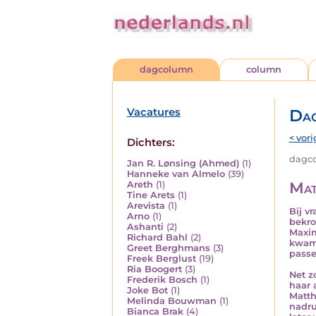
dagcolumn
column
Vacatures
Da
< vori
Dichters:
dagco
Jan R. Lønsing (Ahmed)
(1)
Hanneke van Almelo
(39)
Mat
Areth
(1)
Tine Arets
(1)
Arevista
(1)
Bij v
Arno
(1)
bekro
Ashanti
(2)
Maxim
Richard Bahl
(2)
kwam 
Greet Berghmans
(3)
passe
Freek Berglust
(19)
Ria Boogert
(3)
Net z
Frederik Bosch
(1)
haar 
Joke Bot
(1)
Matth
Melinda Bouwman
(1)
nadru
Bianca Brak
(4)