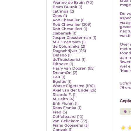
later
Yvonne de Bruin
(70)
mogen
Bram Buunk
(1)
catrinus
(2)
De vr
Cees
(1)
aspec
Rob Chevalier
(1)
vraag
Rob Chevallier
(209)
gevoe
Rob Chevalliert
(1)
nadru
clabamsk
(1)
vorst
Jasper Cloosterman
(1)
M.J. Coenraats
(1)
Over 
de Columniks
(2)
met m
Dagschrijver
(116)
toond
Delano
(1)
aan h
deThuistoerist
(1)
‘kwet
Ditheke
(1)
wel er
Harry van Dooren
(85)
‘Hoe 
DreamOn
(2)
Eelt
(1)
Egeltje
(1)
Schrij
Watze Elgersma
(100)
18 me
Axel van der Ende
(26)
Ricardo F.
(1)
M. Feith
(4)
Gepla
Erik Florijn
(1)
Roos Franka
(1)
Fred
(5)
Gaffelbaard
(10)
van Gellekom
(72)
Frans Goossens
(3)
Gortzak
(1)