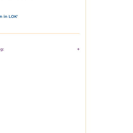
n in LOK'
g: