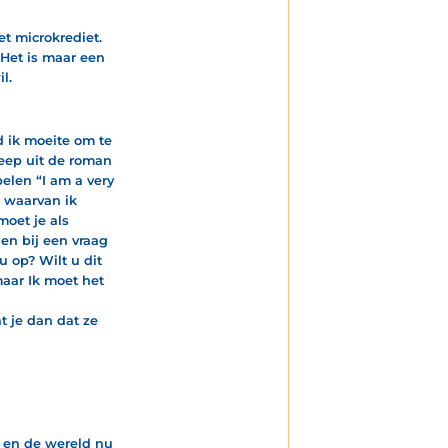
t microkrediet.
Het is maar een
l.
d ik moeite om te
Heep uit de roman
len “I am a very
 waarvan ik
moet je als
en bij een vraag
 op? Wilt u dit
maar Ik moet het
 je dan dat ze
d en de wereld nu