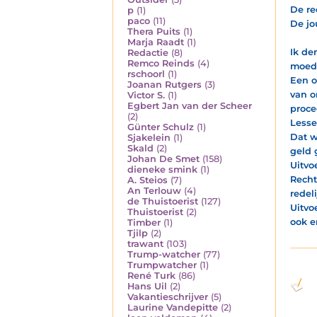
De re
p
(1)
paco
(11)
De jo
Thera Puits
(1)
Marja Raadt
(1)
Ik de
Redactie
(8)
Remco Reinds
(4)
moedw
rschoorl
(1)
Een o
Joanan Rutgers
(3)
van o
Victor S.
(1)
Egbert Jan van der Scheer
proce
(2)
Lessen
Günter Schulz
(1)
Dat w
Sjakelein
(1)
Skald
(2)
geld 
Johan De Smet
(158)
Uitvo
dieneke smink
(1)
Recht
A. Steios
(7)
An Terlouw
(4)
redel
de Thuistoerist
(127)
Uitvo
Thuistoerist
(2)
ook e
Timber
(1)
Tjilp
(2)
trawant
(103)
Trump-watcher
(77)
Trumpwatcher
(1)
René Turk
(86)
Hans Uil
(2)
Vakantieschrijver
(5)
Laurine Vandepitte
(2)