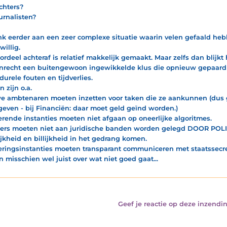
chters?
urnalisten?
nk eerder aan een zeer complexe situatie waarin velen gefaald heb
illig.
ordeel achteraf is relatief makkelijk gemaakt. Maar zelfs dan blijkt 
nrecht een buitengewoon ingewikkelde klus die opnieuw gepaard
durele fouten en tijdverlies.
 zijn o.a.
e ambtenaren moeten inzetten voor taken die ze aankunnen (dus 
geven - bij Financiën: daar moet geld geïnd worden.)
erende instanties moeten niet afgaan op oneerlijke algoritmes.
ers moeten niet aan juridische banden worden gelegd DOOR POLI
ijkheid en billijkheid in het gedrang komen.
eringsinstanties moeten transparant communiceren met staatssecret
n misschien wel juist over wat niet goed gaat...
Geef je reactie op deze inzendin