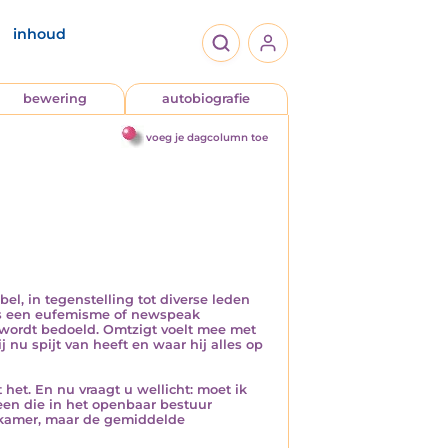
inhoud
bewering
autobiografie
voeg je dagcolumn toe
bel, in tegenstelling tot diverse leden
als een eufemisme of newspeak
wordt bedoeld. Omtzigt voelt mee met
 nu spijt van heeft en waar hij alles op
het. En nu vraagt u wellicht: moet ik
ereen die in het openbaar bestuur
nkamer, maar de gemiddelde