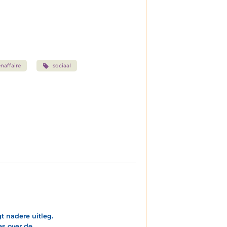
naffaire
sociaal
t nadere uitleg.
es over de