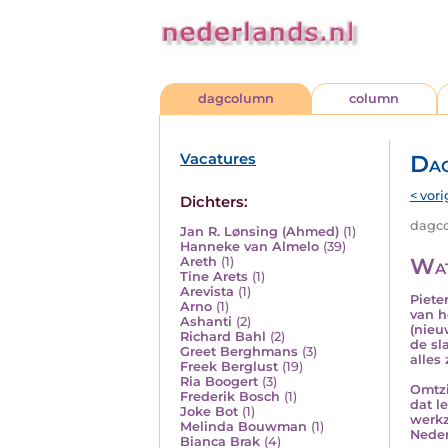
dagcolumn
column
Vacatures
Da
< vori
Dichters:
dagco
Jan R. Lønsing (Ahmed)
(1)
Hanneke van Almelo
(39)
Wat
Areth
(1)
Tine Arets
(1)
Arevista
(1)
Piete
Arno
(1)
van h
Ashanti
(2)
(nieu
Richard Bahl
(2)
de sl
Greet Berghmans
(3)
alles
Freek Berglust
(19)
Ria Boogert
(3)
Omtzi
Frederik Bosch
(1)
dat l
Joke Bot
(1)
werkz
Melinda Bouwman
(1)
Neder
Bianca Brak
(4)