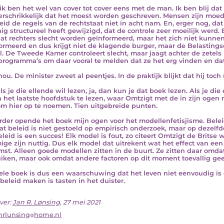
ik ben het wel van cover tot cover eens met de man. Ik ben blij dat
erschrikkelijk dat het moest worden geschreven. Mensen zijn moe
eid de regels van de rechtstaat niet in acht nam. En, erger nog, d
ig structureel heeft gewijzigd, dat de controle zeer moeilijk werd
at rechters slecht worden geïnformeerd, maar het zich niet kunnen
ormeerd en dus krijgt niet de klagende burger, maar de Belastings
el. De Tweede Kamer controleert slecht, maar jaagt achter de zetels
programma’s om daar vooral te melden dat ze het erg vinden en dat
nou. De minister zweet al peentjes. In de praktijk blijkt dat hij toc
ls je die ellende wil lezen, ja, dan kun je dat boek lezen. Als je di
n het laatste hoofdstuk te lezen, waar Omtzigt met de in zijn ogen
om hier op te noemen. Tien uitgebreide punten.
rder opende het boek mijn ogen voor het modellenfetisjisme. Belei
at beleid is niet gestoeld op empirisch onderzoek, maar op dezelf
eleid is een succes! Elk model is fout, zo citeert Omtzigt de Brits
ge zijn nuttig. Dus elk model dat uitrekent wat het effect van een
mst. Alleen goede modellen zitten in de buurt. Ze zitten daar omdat
iken, maar ook omdat andere factoren op dit moment toevallig geen
ele boek is dus een waarschuwing dat het leven niet eenvoudig is
beleid maken is tasten in het duister.
ver:
Jan R. Lønsing
, 27 mei 2021
nrlunsing
home.nl