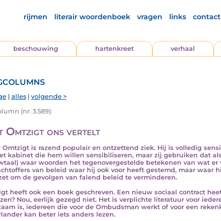
rijmen
literair woordenboek
vragen
links
contact
beschouwing
hartenkreet
verhaal
gcolumns
ge
|
alles
|
volgende >
lumn (nr. 3.589):
 Omtzigt ons vertelt
r Omtzigt is razend populair en ontzettend ziek. Hij is volledig sensi
et kabinet die hem willen sensibiliseren, maar zij gebruiken dat 
wtaal) waar woorden het tegenovergestelde betekenen van wat er 
achtoffers van beleid waar hij ook voor heeft gestemd, maar waar hij
 zet om de gevolgen van falend beleid te verminderen.
gt heeft ook een boek geschreven. Een nieuw sociaal contract heet 
ezen? Nou, eerlijk gezegd niet. Het is verplichte literatuur voor ied
aam is, iedereen die voor de Ombudsman werkt of voor een reke
lander kan beter iets anders lezen.