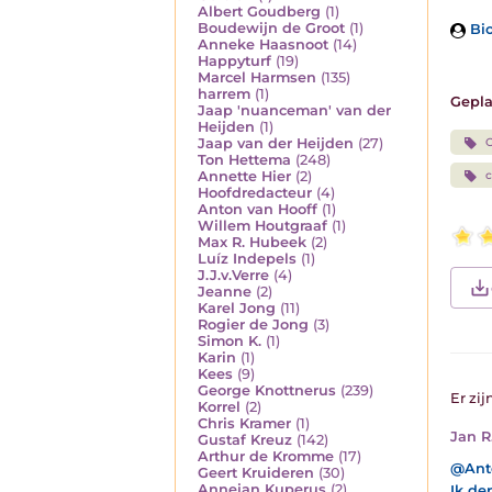
Albert Goudberg
(1)
Boudewijn de Groot
(1)
Bio
Anneke Haasnoot
(14)
Happyturf
(19)
Marcel Harmsen
(135)
harrem
(1)
Gepla
Jaap 'nuanceman' van der
Heijden
(1)
Jaap van der Heijden
(27)
Ton Hettema
(248)
Annette Hier
(2)
c
Hoofdredacteur
(4)
Anton van Hooff
(1)
Willem Houtgraaf
(1)
Max R. Hubeek
(2)
Luíz Indepels
(1)
J.J.v.Verre
(4)
Jeanne
(2)
Karel Jong
(11)
Rogier de Jong
(3)
Simon K.
(1)
Karin
(1)
Kees
(9)
George Knottnerus
(239)
Er zij
Korrel
(2)
Chris Kramer
(1)
Jan R
Gustaf Kreuz
(142)
Arthur de Kromme
(17)
@Anto
Geert Kruideren
(30)
Annejan Kuperus
(2)
Ik de