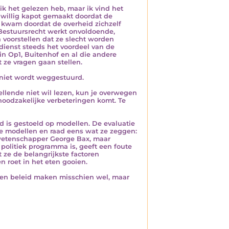
 ik het gelezen heb, maar ik vind het
dwillig kapot gemaakt doordat de
at kwam doordat de overheid zichzelf
. Bestuursrecht werkt onvoldoende,
 voorstellen dat ze slecht worden
dienst steeds het voordeel van de
 in Op1, Buitenhof en al die andere
 ze vragen gaan stellen.
h niet wordt weggestuurd.
e ellende niet wil lezen, kun je overwegen
 noodzakelijke verbeteringen komt. Te
d is gestoeld op modellen. De evaluatie
de modellen en raad eens wat ze zeggen:
e wetenschapper George Bax, maar
 politiek programma is, geeft een foute
 ze de belangrijkste factoren
 roet in het eten gooien.
 en beleid maken misschien wel, maar