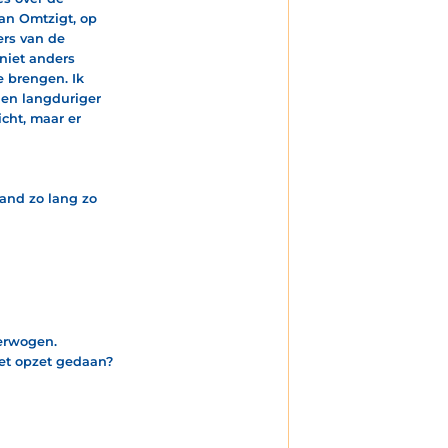
van Omtzigt, op
rs van de
niet anders
e brengen. Ik
en langduriger
cht, maar er
land zo lang zo
verwogen.
met opzet gedaan?