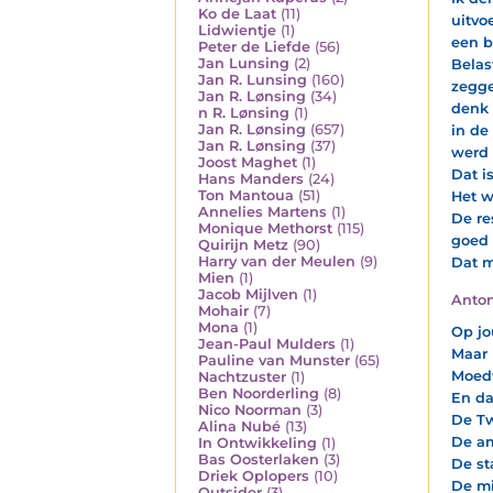
Ko de Laat
(11)
uitvo
Lidwientje
(1)
een b
Peter de Liefde
(56)
Jan Lunsing
(2)
Belas
Jan R. Lunsing
(160)
zegge
Jan R. Lønsing
(34)
denk 
n R. Lønsing
(1)
Jan R. Lønsing
(657)
in de
Jan R. Lønsing
(37)
werd 
Joost Maghet
(1)
Dat is
Hans Manders
(24)
Ton Mantoua
(51)
Het w
Annelies Martens
(1)
De re
Monique Methorst
(115)
goed 
Quirijn Metz
(90)
Harry van der Meulen
(9)
Dat m
Mien
(1)
Jacob Mijlven
(1)
Anton
Mohair
(7)
Mona
(1)
Op jo
Jean-Paul Mulders
(1)
Maar 
Pauline van Munster
(65)
Moedw
Nachtzuster
(1)
Ben Noorderling
(8)
En da
Nico Noorman
(3)
De T
Alina Nubé
(13)
De am
In Ontwikkeling
(1)
Bas Oosterlaken
(3)
De st
Driek Oplopers
(10)
De mi
Outsider
(3)