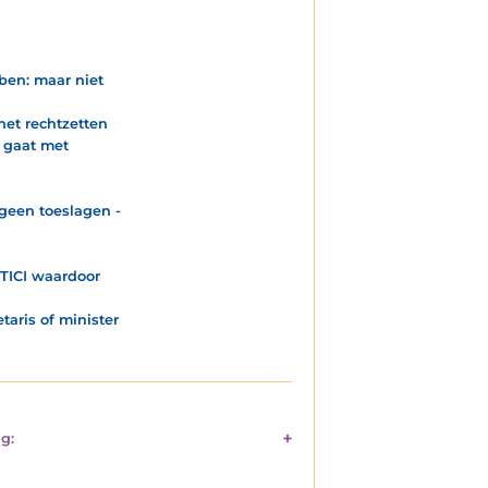
ben: maar niet
het rechtzetten
 gaat met
geen toeslagen -
TICI waardoor
aris of minister
g: