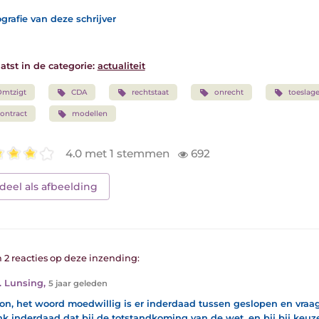
grafie van deze schrijver
atst in de categorie:
actualiteit
Omtzigt
CDA
rechtstaat
onrecht
toeslage
ontract
modellen
4.0 met 1 stemmen
692
deel als afbeelding
n 2 reacties op deze inzending:
. Lunsing
,
5 jaar geleden
n, het woord moedwillig is er inderdaad tussen geslopen en vraag
nk inderdaad dat bij de totstandkoming van de wet, en bij bij keuz