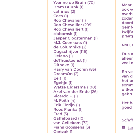
Yvonne de Bruin
(70)
Maar 
Bram Buunk
(1)
ook v
catrinus
(2)
overh
Cees
(1)
zodan
Rob Chevalier
(1)
doord
Rob Chevallier
(209)
geïnf
Rob Chevalliert
(1)
twijf
clabamsk
(1)
praat
Jasper Cloosterman
(1)
M.J. Coenraats
(1)
Nou, 
de Columniks
(2)
Dagschrijver
(116)
Dus a
Delano
(1)
allee
deThuistoerist
(1)
veel 
Ditheke
(1)
Harry van Dooren
(85)
En ve
DreamOn
(2)
van d
Eelt
(1)
het b
Egeltje
(1)
sommi
Watze Elgersma
(100)
uitko
Axel van der Ende
(26)
gebru
Ricardo F.
(1)
M. Feith
(4)
Het h
Erik Florijn
(1)
goed 
Roos Franka
(1)
Fred
(5)
Gaffelbaard
(10)
Schrij
van Gellekom
(72)
Frans Goossens
(3)
ja
Gortzak
(1)