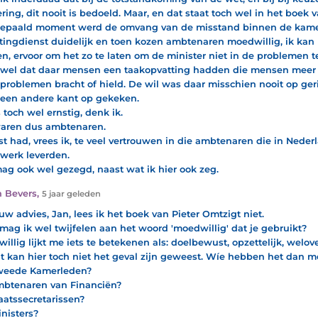
ering, dit nooit is bedoeld. Maar, en dat staat toch wel in het boek 
epaald moment werd de omvang van de misstand binnen de kame
tingdienst duidelijk en toen kozen ambtenaren moedwillig, ik kan 
n, ervoor om het zo te laten om de minister niet in de problemen t
wel dat daar mensen een taakopvatting hadden die mensen meer 
 problemen bracht of hield. De wil was daar misschien nooit op geri
een andere kant op gekeken.
 toch wel ernstig, denk ik.
aren dus ambtenaren.
st had, vrees ik, te veel vertrouwen in die ambtenaren die in Neder
werk leverden.
ag ook wel gezegd, naast wat ik hier ook zeg.
 Bevers
,
5 jaar geleden
uw advies, Jan, lees ik het boek van Pieter Omtzigt niet.
mag ik wel twijfelen aan het woord 'moedwillig' dat je gebruikt?
illig lijkt me iets te betekenen als: doelbewust, opzettelijk, welo
t kan hier toch niet het geval zijn geweest. Wíe hebben het dan 
weede Kamerleden?
btenaren van Financiën?
aatssecretarissen?
nisters?