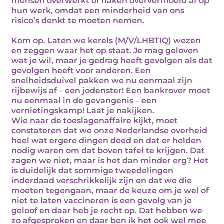
mensen overwerkt of haken oververmoeid af op
hun werk, omdat een minderheid van ons
risico’s denkt te moeten nemen.
Kom op. Laten we kerels (M/V/LHBTIQ) wezen
en zeggen waar het op staat. Je mag geloven
wat je wil, maar je gedrag heeft gevolgen als dat
gevolgen heeft voor anderen. Een
snelheidsduivel pakken we nu eenmaal zijn
rijbewijs af – een jodenster! Een bankrover moet
nu eenmaal in de gevangenis – een
vernietingskamp! Laat je nakijken.
Wie naar de toeslagenaffaire kijkt, moet
constateren dat we onze Nederlandse overheid
heel wat ergere dingen deed en dat er helden
nodig waren om dat boven tafel te krijgen. Dat
zagen we niet, maar is het dan minder erg? Het
is duidelijk dat sommige tweedelingen
inderdaad verschrikkelijk zijn en dat we die
moeten tegengaan, maar de keuze om je wel of
niet te laten vaccineren is een gevolg van je
geloof en daar heb je recht op. Dat hebben we
zo afgesproken en daar ben ik het ook wel mee