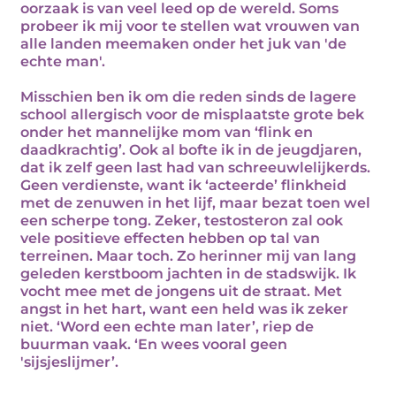
oorzaak is van veel leed op de wereld. Soms
probeer ik mij voor te stellen wat vrouwen van
alle landen meemaken onder het juk van 'de
echte man'.
Misschien ben ik om die reden sinds de lagere
school allergisch voor de misplaatste grote bek
onder het mannelijke mom van ‘flink en
daadkrachtig’. Ook al bofte ik in de jeugdjaren,
dat ik zelf geen last had van schreeuwlelijkerds.
Geen verdienste, want ik ‘acteerde’ flinkheid
met de zenuwen in het lijf, maar bezat toen wel
een scherpe tong. Zeker, testosteron zal ook
vele positieve effecten hebben op tal van
terreinen. Maar toch. Zo herinner mij van lang
geleden kerstboom jachten in de stadswijk. Ik
vocht mee met de jongens uit de straat. Met
angst in het hart, want een held was ik zeker
niet. ‘Word een echte man later’, riep de
buurman vaak. ‘En wees vooral geen
'sijsjeslijmer’.