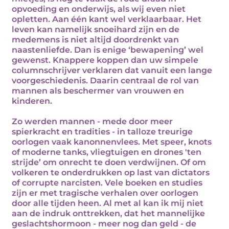
opvoeding en onderwijs, als wij even niet
opletten. Aan één kant wel verklaarbaar. Het
leven kan namelijk snoeihard zijn en de
medemens is niet altijd doordrenkt van
naastenliefde. Dan is enige ‘bewapening’ wel
gewenst. Knappere koppen dan uw simpele
columnschrijver verklaren dat vanuit een lange
voorgeschiedenis. Daarin centraal de rol van
mannen als beschermer van vrouwen en
kinderen.
Zo werden mannen - mede door meer
spierkracht en tradities - in talloze treurige
oorlogen vaak kanonnenvlees. Met speer, knots
of moderne tanks, vliegtuigen en drones 'ten
strijde’ om onrecht te doen verdwijnen. Of om
volkeren te onderdrukken op last van dictators
of corrupte narcisten. Vele boeken en studies
zijn er met tragische verhalen over oorlogen
door alle tijden heen. Al met al kan ik mij niet
aan de indruk onttrekken, dat het mannelijke
geslachtshormoon - meer nog dan geld - de