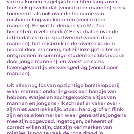
van nu komen dagelijks berichten langs over
huiselijk geweld dat (vooral door mannen) sterk
toeneemt, als ook over de toename van
mishandeling van kinderen (vooral door
mannen). En wat te denken van Me Too
berichten in vele media? En verhalen over de
intimidaties in de sportwereld (vooral door
mannen), het misbruik in de diverse kerken
(vooral door mannen), het zinloze getreiter en
ontgroenen in sommige studentenclubs (vooral
door jonge mannen), en woest en soms
levensgevaarlijk verkeersgedrag (vooral door
mannen).
Dit alles nog los van opzichtige borstklopperij
waar mannen onderling ook een handje van
hebben. Watjes en zachtgekookte eitjes van
mannen en jongens - ik schreef er vaker over -
zijn niet aantrekkelijk. Stoer, hard, grof en flink
zijn enkele kenmerken waar generaties jongens
mee zijn opgevoed. Ingetogen, beheerst of
correct willen zijn, dat zijn kenmerken van
mietjes, is nog te vaak de rode draad in