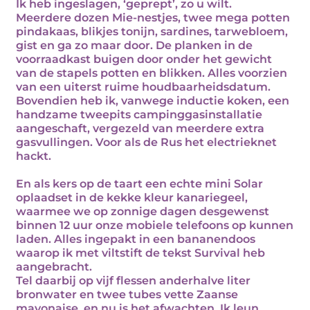
Ik heb ingeslagen, ‘geprept’, zo u wilt.
Meerdere dozen Mie-nestjes, twee mega potten
pindakaas, blikjes tonijn, sardines, tarwebloem,
gist en ga zo maar door. De planken in de
voorraadkast buigen door onder het gewicht
van de stapels potten en blikken. Alles voorzien
van een uiterst ruime houdbaarheidsdatum.
Bovendien heb ik, vanwege inductie koken, een
handzame tweepits campinggasinstallatie
aangeschaft, vergezeld van meerdere extra
gasvullingen. Voor als de Rus het electrieknet
hackt.
En als kers op de taart een echte mini Solar
oplaadset in de kekke kleur kanariegeel,
waarmee we op zonnige dagen desgewenst
binnen 12 uur onze mobiele telefoons op kunnen
laden. Alles ingepakt in een bananendoos
waarop ik met viltstift de tekst Survival heb
aangebracht.
Tel daarbij op vijf flessen anderhalve liter
bronwater en twee tubes vette Zaanse
mayonaise, en nu is het afwachten. Ik leun