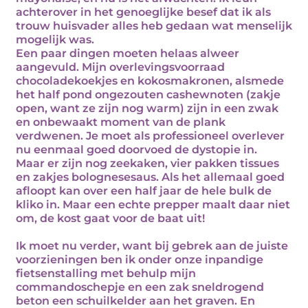
achterover in het genoeglijke besef dat ik als
trouw huisvader alles heb gedaan wat menselijk
mogelijk was.
Een paar dingen moeten helaas alweer
aangevuld. Mijn overlevingsvoorraad
chocoladekoekjes en kokosmakronen, alsmede
het half pond ongezouten cashewnoten (zakje
open, want ze zijn nog warm) zijn in een zwak
en onbewaakt moment van de plank
verdwenen. Je moet als professioneel overlever
nu eenmaal goed doorvoed de dystopie in.
Maar er zijn nog zeekaken, vier pakken tissues
en zakjes bolognesesaus. Als het allemaal goed
afloopt kan over een half jaar de hele bulk de
kliko in. Maar een echte prepper maalt daar niet
om, de kost gaat voor de baat uit!
Ik moet nu verder, want bij gebrek aan de juiste
voorzieningen ben ik onder onze inpandige
fietsenstalling met behulp mijn
commandoschepje en een zak sneldrogend
beton een schuilkelder aan het graven. En