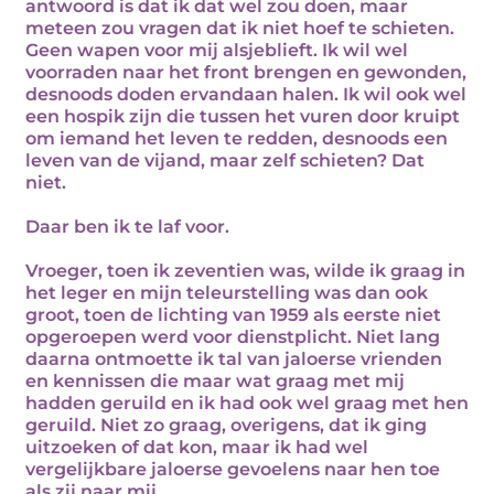
antwoord is dat ik dat wel zou doen, maar
meteen zou vragen dat ik niet hoef te schieten.
Geen wapen voor mij alsjeblieft. Ik wil wel
voorraden naar het front brengen en gewonden,
desnoods doden ervandaan halen. Ik wil ook wel
een hospik zijn die tussen het vuren door kruipt
om iemand het leven te redden, desnoods een
leven van de vijand, maar zelf schieten? Dat
niet.
Daar ben ik te laf voor.
Vroeger, toen ik zeventien was, wilde ik graag in
het leger en mijn teleurstelling was dan ook
groot, toen de lichting van 1959 als eerste niet
opgeroepen werd voor dienstplicht. Niet lang
daarna ontmoette ik tal van jaloerse vrienden
en kennissen die maar wat graag met mij
hadden geruild en ik had ook wel graag met hen
geruild. Niet zo graag, overigens, dat ik ging
uitzoeken of dat kon, maar ik had wel
vergelijkbare jaloerse gevoelens naar hen toe
als zij naar mij.