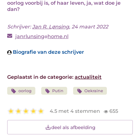
oorlog voorbij is, of haar leven, ja, wat doe je
dan?
Schrijver:
Jan R. Lønsing
, 24 maart 2022
janrlunsing
home.nl
Biografie van deze schrijver
Geplaatst in de categorie:
actualiteit
oorlog
Putin
Oekraïne
4.5 met 4 stemmen
655
deel als afbeelding