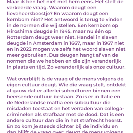
Maar ik ben het niet met hem eens. Het stelt de
verkeerde vraag. Waarom deugt een
lieveheersbeestje? En waarom deugt een
kernbom niet? Het antwoord is terug te vinden
in de normen die wij stellen. Een kernbom op
Hiroshima deugde in 1945, maar nu één op
Rotterdam deugt weer niet. Handel in slaven
deugde in Amsterdam in 1667, maar in 1967 niet
en in 2022 mogen we zelfs het woord slaven niet
meer gebruiken. Dus deugen hangt af van de
normen die we hebben en die zijn veranderlijk
in plaats en tijd. Zo veranderlijk als onze cultuur.
Wat overblijft is de vraag of de mens volgens de
eigen cultuur deugt. Wie die vraag stelt, ontdekt
al gauw dat er allerlei subculturen binnen een
heersende cultuur bestaan. Zo is er in Italië en
de Nederlandse maffia een subcultuur die
misdaden toestaat en het verraden van collega-
criminelen als strafbaar met de dood. Dat is een
andere cultuur dan die in het strafrecht heerst.
En zo kom je steeds dichter bij de individu en
dan blijft de vraag over: deugt de mens volgens