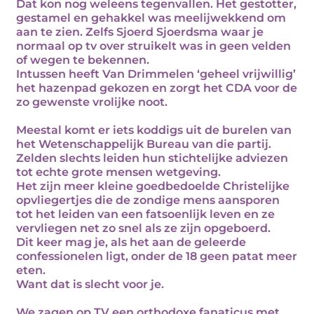
Dat kon nog weleens tegenvallen. Het gestotter,
gestamel en gehakkel was meelijwekkend om
aan te zien. Zelfs Sjoerd Sjoerdsma waar je
normaal op tv over struikelt was in geen velden
of wegen te bekennen.
Intussen heeft Van Drimmelen ‘geheel vrijwillig’
het hazenpad gekozen en zorgt het CDA voor de
zo gewenste vrolijke noot.
Meestal komt er iets koddigs uit de burelen van
het Wetenschappelijk Bureau van die partij.
Zelden slechts leiden hun stichtelijke adviezen
tot echte grote mensen wetgeving.
Het zijn meer kleine goedbedoelde Christelijke
opvliegertjes die de zondige mens aansporen
tot het leiden van een fatsoenlijk leven en ze
vervliegen net zo snel als ze zijn opgeboerd.
Dit keer mag je, als het aan de geleerde
confessionelen ligt, onder de 18 geen patat meer
eten.
Want dat is slecht voor je.
We zagen op TV een orthodoxe fanaticus met