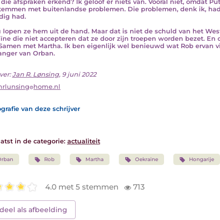
 die afspraken erkend? Ik geloof er niets van. Vooral niet, omdat 
temmen met buitenlandse problemen. Die problemen, denk ik, had hi
dig had.
 lopen ze hem uit de hand. Maar dat is niet de schuld van het Wes
ïne die niet accepteren dat ze door zijn troepen worden bezet. En
 Samen met Martha. Ik ben eigenlijk wel benieuwd wat Rob ervan vind
nger van Orban.
ver:
Jan R. Lønsing
, 9 juni 2022
nrlunsing
home.nl
grafie van deze schrijver
atst in de categorie:
actualiteit
Orban
Rob
Martha
Oekraïne
Hongarije
4.0 met 5 stemmen
713
deel als afbeelding