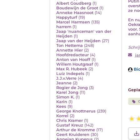
Putin
Albert Goudberg
(1)
overs
Boudewijn de Groot
(1)
ze no
Anneke Haasnoot
(14)
Happyturf
(19)
En nu
Marcel Harmsen
(135)
Oekra
harrem
(1)
voor.
Jaap 'nuanceman' van der
aanha
Heijden
(1)
Jaap van der Heijden
(27)
Ton Hettema
(248)
Schrij
Annette Hier
(2)
Hoofdredacteur
(4)
ja
Anton van Hooff
(1)
Willem Houtgraaf
(1)
Max R. Hubeek
(2)
Bio
Luíz Indepels
(1)
J.J.v.Verre
(4)
Jeanne
(2)
Rogier de Jong
(3)
Gepla
Karel Jong
(11)
Simon K.
(1)
Karin
(1)
Kees
(9)
George Knottnerus
(239)
Korrel
(2)
Chris Kramer
(1)
Gustaf Kreuz
(142)
Arthur de Kromme
(17)
Geert Kruideren
(30)
Annejan Kuperus
(2)