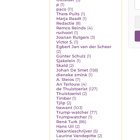
p
(1)
paco
(11)
Thera Puits
(1)
Marja Raadt
(1)
Redactie
(8)
Remco Reinds
(4)
rschoorl
(1)
Joanan Rutgers
(3)
Victor S.
(1)
Egbert Jan van der Scheer
(2)
Günter Schulz
(1)
Sjakelein
(1)
Skald
(2)
Johan De Smet
(158)
dieneke smink
(1)
A. Steios
(7)
An Terlouw
(4)
de Thuistoerist
(127)
Thuistoerist
(2)
Timber
(1)
Tjilp
(2)
trawant
(103)
Trump-watcher
(77)
Trumpwatcher
(1)
René Turk
(86)
Hans Uil
(2)
Vakantieschrijver
(5)
Laurine Vandepitte
(2)