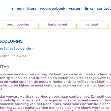
rijmen
literair woordenboek
vragen
links
contact
beschouwing
hartenkreet
verhaal
gcolumns
ge
|
alles
|
volgende >
lumn (nr. 3.674):
tha
a is een vrouw in verwarring. Ze heeft een man en twee kinderen e
ren spreken vloeiend drie talen en weten ook precies tegen wie z
a en vader spreken de peuters Nederlands, terwijl ze met Martha 
e kinderen kijken ze eerst wat die spreken en dat is in het land waa
s.
dat verwart Martha niet. Nee, en ook haar carrière niet. Ze heeft 
rsiteitsdiploma, agrarisch management, is niet zoveel waard in Austr
inanciële afdeling van het Rode Kruis, maar sinds de subsidie daar
ren. Nu ze wat ouder worden denkt ze eraan om nieuw werk te vinde