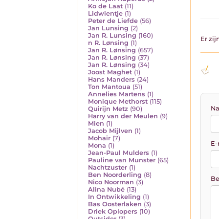
Ko de Laat
(11)
Lidwientje
(1)
Peter de Liefde
(56)
Jan Lunsing
(2)
Jan R. Lunsing
(160)
Er zi
n R. Lønsing
(1)
Jan R. Lønsing
(657)
Jan R. Lønsing
(37)
Jan R. Lønsing
(34)
Joost Maghet
(1)
Hans Manders
(24)
Ton Mantoua
(51)
Annelies Martens
(1)
Monique Methorst
(115)
Na
Quirijn Metz
(90)
Harry van der Meulen
(9)
Mien
(1)
Jacob Mijlven
(1)
Mohair
(7)
E-
Mona
(1)
Jean-Paul Mulders
(1)
Pauline van Munster
(65)
Nachtzuster
(1)
Ben Noorderling
(8)
Be
Nico Noorman
(3)
Alina Nubé
(13)
In Ontwikkeling
(1)
Bas Oosterlaken
(3)
Driek Oplopers
(10)
Outsider
(3)