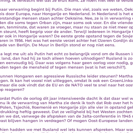
rring. Ik verwacht wel dat ze eruit komt. Ze hoeft niet veel te verdie
haar verwarring begint bij Putin. Die man viel, zoals we weten, Oe
eis door Europa, naar Hongarije en Nederland. In Nederland is het 
verstandige mensen staan achter Oekraïne. Nee, ze is in verwarring 
den die soms tegen Orban zijn, maar soms ook voor. En die vrienden
n, tenminste, dat waren ze vroeger, maar nu staan ze niet meer o
n steunt, heeft begrip voor de ander. Terwijl iedereen in Hongari
er ook in Hongarije waren? De eerste grote opstand tegen de Sovj
ren in 1956. Het was het eerste verzet achter het IJzeren Gordijn d
ade van Berlijn. De Muur in Berlijn stond er nog niet eens.
a legt me uit: als Putin het echt zo belangrijk vond om de Russen 
t land, dan had hij ze toch alleen hoeven uitnodigen? Rusland is zo
n eenvoudig bij. Daar was volgens haar geen oorlog voor nodig, 
den tegen de mensheid of tegen mensen (wat is het verschil?).
unnen Hongaren een agressieve Russische leider steunen? Martha s
ggen. Ik kan het vooral niet uitleggen, omdat ik ook een GroenLinks
maar die ook vindt dat de EU en de NATO veel te snel naar het oos
op reageren?
oordat Putin de oorlog dit jaar intensiveerde dacht ik dat daar wel w
nu ik de verwarring van Martha zie denk ik toch dat Rob over het 
Polen, Tsjechië, Roemenië en Hongarije zijn alle vier in opstand ge
drukking heftig geweest. Dat ze veiligheid bij het Westen zochten 
n we dat, vanwege de afspraken van de Jalta-conferentie in 1945
vast blijven hangen in verdragen? Of mogen Oost-Europese landen z
hien hadden we met Rusland wel iets kunnen afspreken. Maar wan