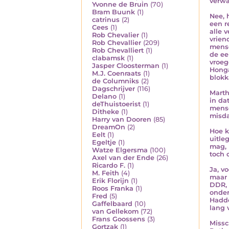
verwa
Yvonne de Bruin
(70)
Bram Buunk
(1)
Nee, 
catrinus
(2)
een r
Cees
(1)
alle 
Rob Chevalier
(1)
vrien
Rob Chevallier
(209)
mense
Rob Chevalliert
(1)
de ee
clabamsk
(1)
vroeg
Jasper Cloosterman
(1)
Honga
M.J. Coenraats
(1)
blokk
de Columniks
(2)
Dagschrijver
(116)
Marth
Delano
(1)
in da
deThuistoerist
(1)
mense
Ditheke
(1)
misda
Harry van Dooren
(85)
DreamOn
(2)
Hoe k
Eelt
(1)
uitle
Egeltje
(1)
mag, 
Watze Elgersma
(100)
toch 
Axel van der Ende
(26)
Ricardo F.
(1)
Ja, v
M. Feith
(4)
maar 
Erik Florijn
(1)
DDR, 
Roos Franka
(1)
onder
Fred
(5)
Hadde
Gaffelbaard
(10)
lang 
van Gellekom
(72)
Frans Goossens
(3)
Missc
Gortzak
(1)