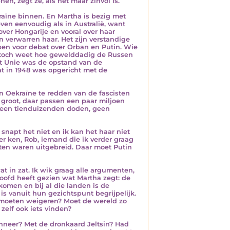
nen, zegt ze, als het maar zinvol is.
kraïne binnen. En Martha is bezig met
even eenvoudig als in Australië, want
over Hongarije en vooral over haar
 verwarren haar. Het zijn verstandige
pen voor debat over Orban en Putin. Wie
je toch weet hoe gewelddadig de Russen
et Unie was de opstand van de
at in 1948 was opgericht met de
in Oekraïne te redden van de fascisten
 groot, daar passen een paar miljoen
geen tienduizenden doden, geen
napt het niet en ik kan het haar niet
er ken, Rob, iemand die ik verder graag
ten waren uitgebreid. Daar moet Putin
at in zat. Ik wik graag alle argumenten,
hoofd heeft gezien wat Martha zegt: de
komen en bij al die landen is de
is vanuit hun gezichtspunt begrijpelijk.
 moeten weigeren? Moet de wereld zo
elf ook iets vinden?
neer? Met de dronkaard Jeltsin? Had