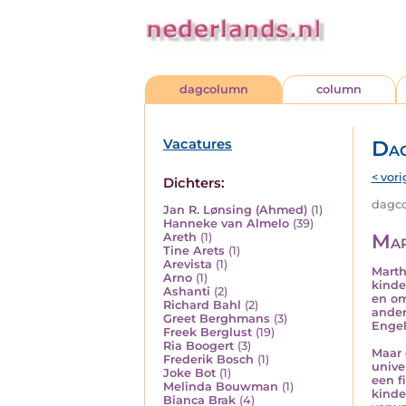
dagcolumn
column
Vacatures
Da
< vori
Dichters:
dagco
Jan R. Lønsing (Ahmed)
(1)
Hanneke van Almelo
(39)
Mar
Areth
(1)
Tine Arets
(1)
Arevista
(1)
Marth
Arno
(1)
kinde
Ashanti
(2)
en om
Richard Bahl
(2)
ander
Greet Berghmans
(3)
Engel
Freek Berglust
(19)
Ria Boogert
(3)
Maar 
Frederik Bosch
(1)
unive
Joke Bot
(1)
een f
Melinda Bouwman
(1)
kinde
Bianca Brak
(4)