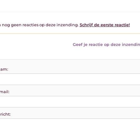
jn nog geen reacties op deze inzending.
Schrijf de eerste reactie!
Geef je reactie op deze inzendin
am:
mail:
richt: