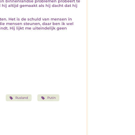
Putin binnenlandse problemen probeert te
j altijd gemaakt als hij dacht dat hij
ten. Het is de schuld van mensen in
 die mensen steunen, daar ben ik wel
t. Hij lijkt me uiteindelijk geen
Rusland
Putin