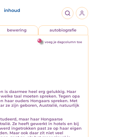
inhoud
bewering
autobiografie
voeg je dagcolumn toe
n is daarmee heel erg gelukkig. Haar
e welke taal moeten spreken. Tegen opa
en haar ouders Hongaars spreken. Met
r ze zijn geboren, Australië, natuurlijk
gestudeerd, maar haar Hongaarse
alië. Ze heeft gewerkt in hotels en bij
 werd ingetrokken past ze op haar eigen
n. Maar ook daar zit niet veel