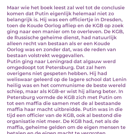
Maar wie het boek leest zal wel tot de conclusie
komen dat Putin eigenlijk helemaal niet zo
belangrijk is. Hij was een officiertje in Dresden,
toen de Koude Oorlog afliep en de KGB op zoek
ging naar een manier om te overleven. De KGB,
de Russische geheime dienst, had natuurlijk
alleen recht van bestaan als er een Koude
Oorlog was en zonder dat, was de reden van
bestaan volstrekt weggevallen.
Putin ging naar Leningrad dat algauw werd
omgedoopt tot Petersburg. Dat zal hem
overigens niet gespeten hebben. Hij had
weliswaar geleerd op de lagere school dat Lenin
heilig was en het communisme de beste wereld
schiep, maar als KGB-er wist hij allang beter. In
Petersburg vormde de KGB zich met Putin om
tot een maffia die samen met de al bestaande
maffia haar macht uitbreidde. Putin was in die
tijd een officier van de KGB, ook al bestond die
organisatie niet meer. De KGB had, net als de
maffia, geheime gelden om de eigen mensen te
betalen en de eigen macht te vergroten.