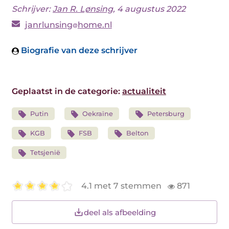
Schrijver:
Jan R. Lønsing
, 4 augustus 2022
janrlunsing
home.nl
Biografie van deze schrijver
Geplaatst in de categorie:
actualiteit
Putin
Oekraïne
Petersburg
KGB
FSB
Belton
Tetsjenië
4.1 met 7 stemmen
871
deel als afbeelding