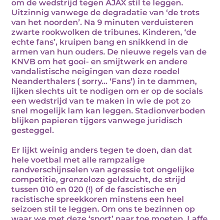
om de wedstrijd tegen AJAX stil te leggen.
Uitzinnig vanwege de degradatie van ‘de trots
van het noorden’. Na 9 minuten verduisteren
zwarte rookwolken de tribunes. Kinderen, ‘de
echte fans’, kruipen bang en snikkend in de
armen van hun ouders. De nieuwe regels van de
KNVB om het gooi- en smijtwerk en andere
vandalistische neigingen van deze roedel
Neanderthalers ( sorry… ‘Fans’) in te dammen,
lijken slechts uit te nodigen om er op de socials
een wedstrijd van te maken in wie de pot zo
snel mogelijk lam kan leggen. Stadionverboden
blijken papieren tijgers vanwege juridisch
gesteggel.
Er lijkt weinig anders tegen te doen, dan dat
hele voetbal met alle rampzalige
randverschijnselen van agressie tot ongelijke
competitie, grenzeloze geldzucht, de strijd
tussen 010 en 020 (!) of de fascistische en
racistische spreekkoren minstens een heel
seizoen stil te leggen. Om ons te bezinnen op
waar we met deze ‘sport’ naar toe moeten. Laffe