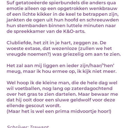
Suf getatoeëerde spierbundels die anders qua
emotie alleen op een opgetrokken wenkbrauw
of een lichte kikker in de keel te betrappen zijn,
jankten de ogen uit hun hoofd en schreeuwden
hun stembanden binnen luttele minuten naar
de spreekkamer van de K&O-arts.
Clubliefde, het zit in je hart, zeggen ze. De
woeste extase, dat wezenloze (zullen we het
vreugde noemen?) was griezelig om aan te zien.
Het zal aan mij liggen en ieder zijn/haar/’hen’
meug, maar ik hou ermee op, ik kijk niet meer.
Wel hoop ik de kleine man, die de hele dag wel
wil voetballen, nog lang op zaterdagochtend
over het gras te zien dartelen. Maar bewaar me
dat hij ooit door een sluwe geldwolf voor deze
ellende gescout wordt.
(Maar het is wel een prima midvoortje hoor!)
Schrijver:
Trawant