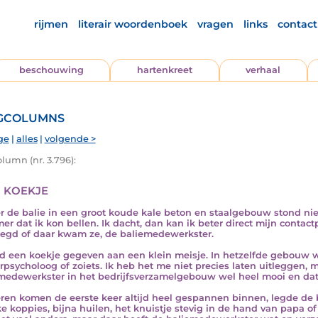
rijmen
literair woordenboek
vragen
links
contact
beschouwing
hartenkreet
verhaal
gcolumns
ge
|
alles
|
volgende >
lumn (nr. 3.796):
 koekje
r de balie in een groot koude kale beton en staalgebouw stond ni
r dat ik kon bellen. Ik dacht, dan kan ik beter direct mijn contact
egd of daar kwam ze, de baliemedewerkster.
d een koekje gegeven aan een klein meisje. In hetzelfde gebouw w
rpsycholoog of zoiets. Ik heb het me niet precies laten uitleggen, 
medewerkster in het bedrijfsverzamelgebouw wel heel mooi en dat 
ren komen de eerste keer altijd heel gespannen binnen, legde de b
ke koppies, bijna huilen, het knuistje stevig in de hand van papa of