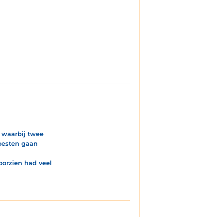
, waarbij twee
oesten gaan
oorzien had veel