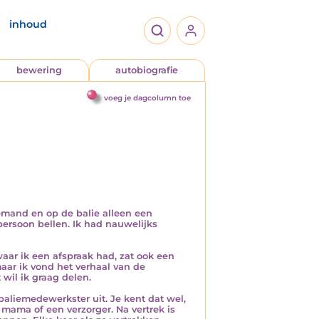
inhoud
bewering
autobiografie
voeg je dagcolumn toe
emand en op de balie alleen een
persoon bellen. Ik had nauwelijks
aar ik een afspraak had, zat ook een
maar ik vond het verhaal van de
wil ik graag delen.
aliemedewerkster uit. Je kent dat wel,
 mama of een verzorger. Na vertrek is