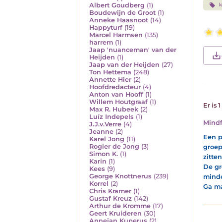
Albert Goudberg
(1)
k
Boudewijn de Groot
(1)
Anneke Haasnoot
(14)
Happyturf
(19)
Marcel Harmsen
(135)
harrem
(1)
Jaap 'nuanceman' van der
Heijden
(1)
Jaap van der Heijden
(27)
Ton Hettema
(248)
Annette Hier
(2)
Hoofdredacteur
(4)
Anton van Hooff
(1)
Willem Houtgraaf
(1)
Er is 
Max R. Hubeek
(2)
Luíz Indepels
(1)
Mindf
J.J.v.Verre
(4)
Jeanne
(2)
Een p
Karel Jong
(11)
Rogier de Jong
(3)
groep
Simon K.
(1)
zitten
Karin
(1)
De gr
Kees
(9)
George Knottnerus
(239)
minde
Korrel
(2)
Ga ma
Chris Kramer
(1)
Gustaf Kreuz
(142)
Arthur de Kromme
(17)
Geert Kruideren
(30)
Annejan Kuperus
(2)