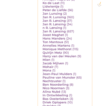
Ko de Laat
(11)
Lidwientje
(1)
Peter de Liefde
(56)
Jan Lunsing
(2)
Jan R. Lunsing
(160)
Jan R. Lønsing
(37)
Jan R. Lønsing
(34)
n R. Lønsing
(1)
Jan R. Lønsing
(657)
Joost Maghet
(1)
Hans Manders
(24)
Ton Mantoua
(51)
Annelies Martens
(1)
Monique Methorst
(115)
Quirijn Metz
(90)
Harry van der Meulen
(9)
Mien
(1)
Jacob Mijlven
(1)
Mohair
(7)
Mona
(1)
Jean-Paul Mulders
(1)
Pauline van Munster
(65)
Nachtzuster
(1)
Ben Noorderling
(8)
Nico Noorman
(3)
Alina Nubé
(13)
In Ontwikkeling
(1)
Bas Oosterlaken
(3)
Driek Oplopers
(10)
Outsider
(3)