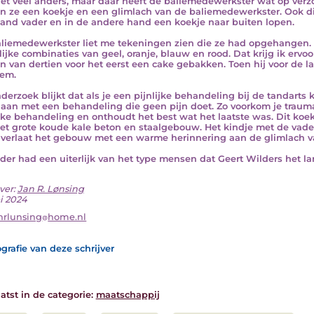
iet veel anders, maar daar heeft de baliemedewerkster wat op verzo
en ze een koekje en een glimlach van de baliemedewerkster. Ook di
and vader en in de andere hand een koekje naar buiten lopen.
liemedewerkster liet me tekeningen zien die ze had opgehangen. E
lijke combinaties van geel, oranje, blauw en rood. Dat krijg ik ervoor
n van dertien voor het eerst een cake gebakken. Toen hij voor de l
em.
nderzoek blijkt dat als je een pijnlijke behandeling bij de tandarts 
aan met een behandeling die geen pijn doet. Zo voorkom je trauma
ijke behandeling en onthoudt het best wat het laatste was. Dit koe
et grote koude kale beton en staalgebouw. Het kindje met de vader
verlaat het gebouw met een warme herinnering aan de glimlach v
der had een uiterlijk van het type mensen dat Geert Wilders het lan
ver:
Jan R. Lønsing
i 2024
nrlunsing
home.nl
grafie van deze schrijver
atst in de categorie:
maatschappij