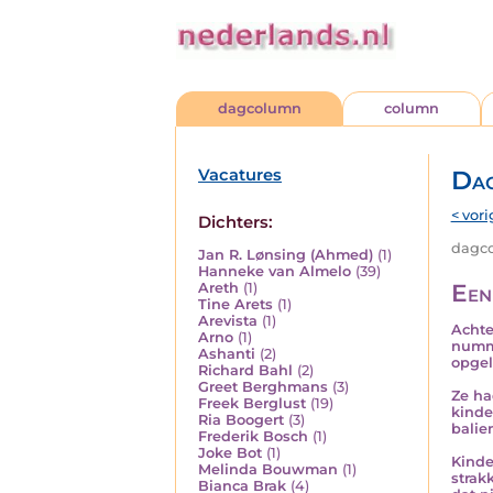
dagcolumn
column
Vacatures
Da
< vori
Dichters:
dagco
Jan R. Lønsing (Ahmed)
(1)
Hanneke van Almelo
(39)
Een
Areth
(1)
Tine Arets
(1)
Arevista
(1)
Achte
Arno
(1)
numme
Ashanti
(2)
opgel
Richard Bahl
(2)
Greet Berghmans
(3)
Ze ha
Freek Berglust
(19)
kinde
Ria Boogert
(3)
balie
Frederik Bosch
(1)
Joke Bot
(1)
Kinde
Melinda Bouwman
(1)
strak
Bianca Brak
(4)