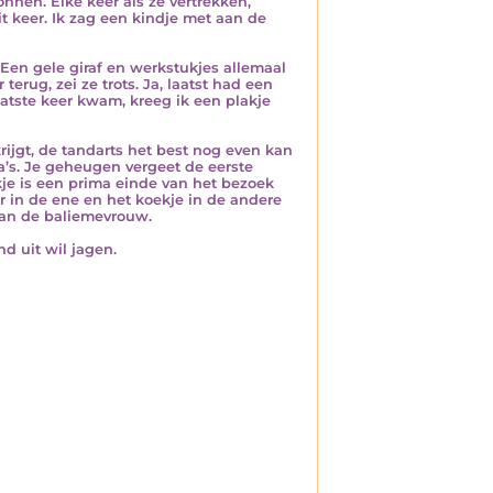
nnen. Elke keer als ze vertrekken,
t keer. Ik zag een kindje met aan de
en gele giraf en werkstukjes allemaal
 terug, zei ze trots. Ja, laatst had een
aatste keer kwam, kreeg ik een plakje
krijgt, de tandarts het best nog even kan
’s. Je geheugen vergeet de eerste
kje is een prima einde van het bezoek
 in de ene en het koekje in de andere
an de baliemevrouw.
d uit wil jagen.