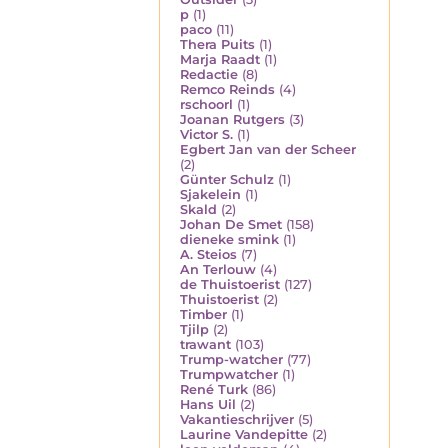
p
(1)
paco
(11)
Thera Puits
(1)
Marja Raadt
(1)
Redactie
(8)
Remco Reinds
(4)
rschoorl
(1)
Joanan Rutgers
(3)
Victor S.
(1)
Egbert Jan van der Scheer
(2)
Günter Schulz
(1)
Sjakelein
(1)
Skald
(2)
Johan De Smet
(158)
dieneke smink
(1)
A. Steios
(7)
An Terlouw
(4)
de Thuistoerist
(127)
Thuistoerist
(2)
Timber
(1)
Tjilp
(2)
trawant
(103)
Trump-watcher
(77)
Trumpwatcher
(1)
René Turk
(86)
Hans Uil
(2)
Vakantieschrijver
(5)
Laurine Vandepitte
(2)