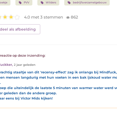
oekje
PVV
Wilders
bedrijfsverzamelgebouw
4.0 met 3 stemmen
862
deel als afbeelding
1 reactie op deze inzending:
uckker
,
2 jaar geleden
rachtig staaltje van dit 'recensy-effect' zag ik onlangs bij Mindfuck
en mensen langdurig met hun voeten in een bak ijskoud water m
.
oep die uiteindelijk de laatste 5 minuten van warmer water werd v
r geleden dan de andere groep.
ar eens bij Victor Mids kijken!