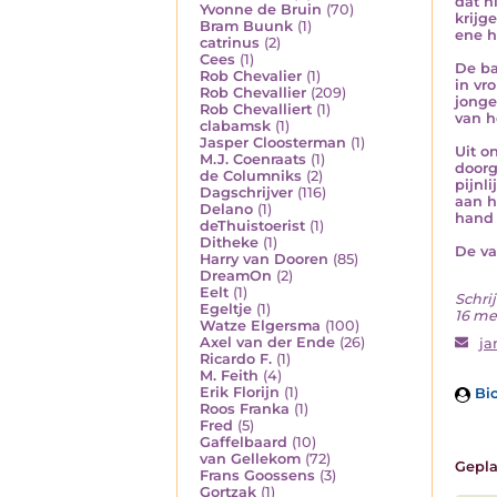
dat n
Yvonne de Bruin
(70)
krijg
Bram Buunk
(1)
ene h
catrinus
(2)
Cees
(1)
De ba
Rob Chevalier
(1)
in vro
Rob Chevallier
(209)
jonge
Rob Chevalliert
(1)
van h
clabamsk
(1)
Jasper Cloosterman
(1)
Uit o
M.J. Coenraats
(1)
doorg
de Columniks
(2)
pijnl
Dagschrijver
(116)
aan h
Delano
(1)
hand 
deThuistoerist
(1)
Ditheke
(1)
De va
Harry van Dooren
(85)
DreamOn
(2)
Eelt
(1)
Schrij
Egeltje
(1)
16 me
Watze Elgersma
(100)
Axel van der Ende
(26)
ja
Ricardo F.
(1)
M. Feith
(4)
Erik Florijn
(1)
Bio
Roos Franka
(1)
Fred
(5)
Gaffelbaard
(10)
van Gellekom
(72)
Gepla
Frans Goossens
(3)
Gortzak
(1)