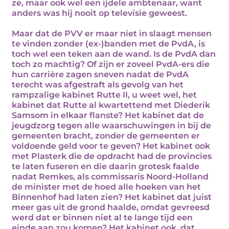
ze, maar ook wel een ijdele ambtenaar, want
anders was hij nooit op televisie geweest.
Maar dat de PVV er maar niet in slaagt mensen
te vinden zonder (ex-)banden met de PvdA, is
toch wel een teken aan de wand. Is de PvdA dan
toch zo machtig? Of zijn er zoveel PvdA-ers die
hun carrière zagen sneven nadat de PvdA
terecht was afgestraft als gevolg van het
rampzalige kabinet Rutte II, u weet wel, het
kabinet dat Rutte al kwartettend met Diederik
Samsom in elkaar flanste? Het kabinet dat de
jeugdzorg tegen alle waarschuwingen in bij de
gemeenten bracht, zonder de gemeenten er
voldoende geld voor te geven? Het kabinet ook
met Plasterk die de opdracht had de provincies
te laten fuseren en die daarin grotesk faalde
nadat Remkes, als commissaris Noord-Holland
de minister met de hoed alle hoeken van het
Binnenhof had laten zien? Het kabinet dat juist
meer gas uit de grond haalde, omdat gevreesd
werd dat er binnen niet al te lange tijd een
einde aan zou komen? Het kabinet ook, dat