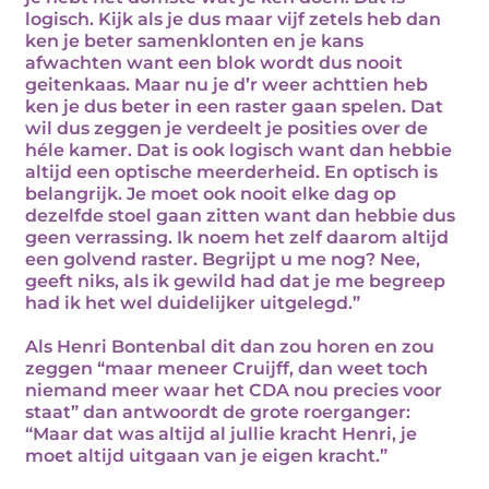
logisch. Kijk als je dus maar vijf zetels heb dan
ken je beter samenklonten en je kans
afwachten want een blok wordt dus nooit
geitenkaas. Maar nu je d’r weer achttien heb
ken je dus beter in een raster gaan spelen. Dat
wil dus zeggen je verdeelt je posities over de
héle kamer. Dat is ook logisch want dan hebbie
altijd een optische meerderheid. En optisch is
belangrijk. Je moet ook nooit elke dag op
dezelfde stoel gaan zitten want dan hebbie dus
geen verrassing. Ik noem het zelf daarom altijd
een golvend raster. Begrijpt u me nog? Nee,
geeft niks, als ik gewild had dat je me begreep
had ik het wel duidelijker uitgelegd.”
Als Henri Bontenbal dit dan zou horen en zou
zeggen “maar meneer Cruijff, dan weet toch
niemand meer waar het CDA nou precies voor
staat” dan antwoordt de grote roerganger:
“Maar dat was altijd al jullie kracht Henri, je
moet altijd uitgaan van je eigen kracht.”