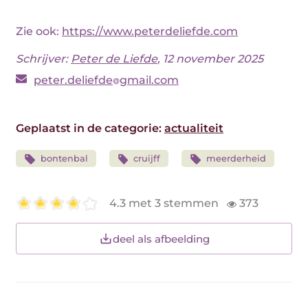
Zie ook:
https://www.peterdeliefde.com
Schrijver:
Peter de Liefde
, 12 november 2025
peter.deliefde
gmail.com
Geplaatst in de categorie:
actualiteit
bontenbal
cruijff
meerderheid
4.3 met 3 stemmen
373
deel als afbeelding