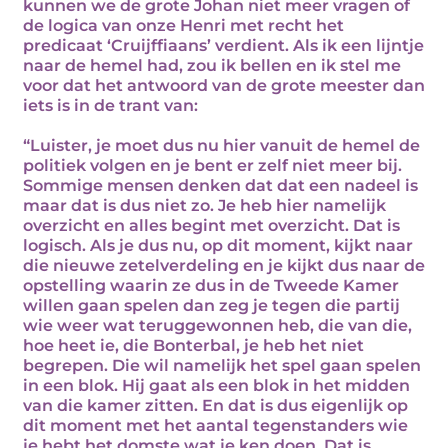
kunnen we de grote Johan niet meer vragen of
de logica van onze Henri met recht het
predicaat ‘Cruijffiaans’ verdient. Als ik een lijntje
naar de hemel had, zou ik bellen en ik stel me
voor dat het antwoord van de grote meester dan
iets is in de trant van:
“Luister, je moet dus nu hier vanuit de hemel de
politiek volgen en je bent er zelf niet meer bij.
Sommige mensen denken dat dat een nadeel is
maar dat is dus niet zo. Je heb hier namelijk
overzicht en alles begint met overzicht. Dat is
logisch. Als je dus nu, op dit moment, kijkt naar
die nieuwe zetelverdeling en je kijkt dus naar de
opstelling waarin ze dus in de Tweede Kamer
willen gaan spelen dan zeg je tegen die partij
wie weer wat teruggewonnen heb, die van die,
hoe heet ie, die Bonterbal, je heb het niet
begrepen. Die wil namelijk het spel gaan spelen
in een blok. Hij gaat als een blok in het midden
van die kamer zitten. En dat is dus eigenlijk op
dit moment met het aantal tegenstanders wie
je hebt het domste wat je ken doen. Dat is