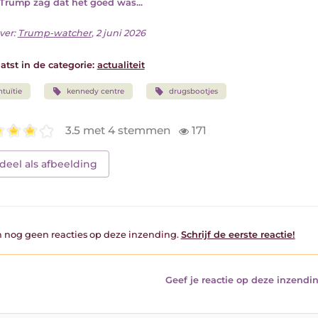
Trump zag dat het goed was...
ver:
Trump-watcher
, 2 juni 2026
atst in de categorie:
actualiteit
ntuïtie
kennedy centre
drugsbootjes
3.5 met 4 stemmen
171
deel als afbeelding
jn nog geen reacties op deze inzending.
Schrijf de eerste reactie!
Geef je reactie op deze inzendin