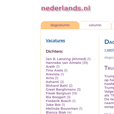
dagcolumn
column
Vacatures
Da
< vori
Dichters:
dagco
Jan R. Lønsing (Ahmed)
(1)
Hanneke van Almelo
(39)
Trum
Areth
(1)
Tine Arets
(1)
Arevista
(1)
Trump
Arno
(1)
op he
Ashanti
(2)
hoofd
Richard Bahl
(2)
Trump
Greet Berghmans
(3)
Volge
Freek Berglust
(19)
als '
Ria Boogert
(3)
De ra
Frederik Bosch
(1)
naams
Joke Bot
(1)
oorsp
Melinda Bouwman
(1)
Bianca Brak
(4)