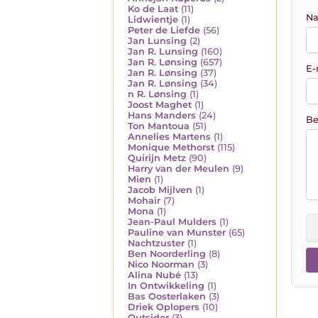
Ko de Laat
(11)
Na
Lidwientje
(1)
Peter de Liefde
(56)
Jan Lunsing
(2)
Jan R. Lunsing
(160)
Jan R. Lønsing
(657)
E-
Jan R. Lønsing
(37)
Jan R. Lønsing
(34)
n R. Lønsing
(1)
Joost Maghet
(1)
Hans Manders
(24)
Be
Ton Mantoua
(51)
Annelies Martens
(1)
Monique Methorst
(115)
Quirijn Metz
(90)
Harry van der Meulen
(9)
Mien
(1)
Jacob Mijlven
(1)
Mohair
(7)
Mona
(1)
Jean-Paul Mulders
(1)
Pauline van Munster
(65)
Nachtzuster
(1)
Ben Noorderling
(8)
Nico Noorman
(3)
Alina Nubé
(13)
In Ontwikkeling
(1)
Bas Oosterlaken
(3)
Driek Oplopers
(10)
Outsider
(3)