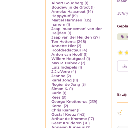
Maar 
Albert Goudberg
(1)
Boudewijn de Groot
(1)
Anneke Haasnoot
(14)
Schrij
Happyturf
(19)
Marcel Harmsen
(135)
harrem
(1)
Gepla
Jaap 'nuanceman' van der
Heijden
(1)
i
Jaap van der Heijden
(27)
Ton Hettema
(248)
Annette Hier
(2)
Hoofdredacteur
(4)
Anton van Hooff
(1)
Willem Houtgraaf
(1)
Max R. Hubeek
(2)
Luíz Indepels
(1)
J.J.v.Verre
(4)
Jeanne
(2)
Karel Jong
(11)
Rogier de Jong
(3)
Simon K.
(1)
Karin
(1)
Er zi
Kees
(9)
George Knottnerus
(239)
Korrel
(2)
Chris Kramer
(1)
Gustaf Kreuz
(142)
Arthur de Kromme
(17)
Geert Kruideren
(30)
Annejan Kuperus
(2)