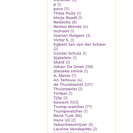
p
(1)
paco
(11)
Thera Puits
(1)
Marja Raadt
(1)
Redactie
(8)
Remco Reinds
(4)
rschoorl
(1)
Joanan Rutgers
(3)
Victor S.
(1)
Egbert Jan van der Scheer
(2)
Günter Schulz
(1)
Sjakelein
(1)
Skald
(2)
Johan De Smet
(158)
dieneke smink
(1)
A. Steios
(7)
An Terlouw
(4)
de Thuistoerist
(127)
Thuistoerist
(2)
Timber
(1)
Tjilp
(2)
trawant
(103)
Trump-watcher
(77)
Trumpwatcher
(1)
René Turk
(86)
Hans Uil
(2)
Vakantieschrijver
(5)
Laurine Vandepitte
(2)