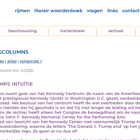
rijmen
literair woordenboek
vragen
links
contact
beschouwing
hartenkreet
verhaal
gcolumns
ge
|
alles
|
volgende >
lumn (nr. 4.032):
ps intuïtie
s naam gaat van het Kennedy Centrum: de naam van de Amerikaa
t prestigieuze Kennedy Center in Washington D.C. gezet, oordeeld
stad. Het bestuur van het centrum heeft de wet overtreden door d
 meldde dat hij geschokt is en dat hij niet langer de leiding wil 
ns de rechter heeft alleen het Congres de bevoegdheid om de naam 
The John F. Kennedy Memorial Center for the Performing Arts'.
ad van toezicht van het Kennedy Center met voornamelijk Trump-loy
verandering, waarna de letters 'The Donald J. Trump and' op het
ronkelijke logo. Ze gaan er nu dus af!