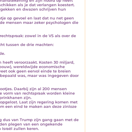
n handtekening en zijn hoofd op heeft
hikken als je dat verlangen koestert.
: ‘gekken en dwazen schrijven hun
ntje op gevoel en laat dat nu net geen
ende mensen maar zeker psychologen die
rechtspraak: zowel in de VS als over de
ht tussen de drie machten:
de.
 heeft veroorzaakt. Kosten 30 miljard,
gebouw), wereldwijde economische
eet ook geen eervol einde te breien
el bepaald was, maar was ingegeven door
bootjes. Daarbij zijn al 200 mensen
e vorm van rechtspraak worden kleine
prinkhanen zijn.
 opgelost. Laat zijn regering komen met
 om een eind te maken aan deze zinloze
mag dus van Trump zijn gang gaan met de
daden plegen van een ongekende
 Israël zullen keren.