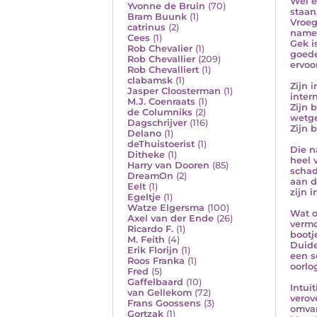
Wel e
Yvonne de Bruin
(70)
staan
Bram Buunk
(1)
Vroeg
catrinus
(2)
namen
Cees
(1)
Gek i
Rob Chevalier
(1)
goede
Rob Chevallier
(209)
ervoo
Rob Chevalliert
(1)
clabamsk
(1)
Zijn 
Jasper Cloosterman
(1)
inter
M.J. Coenraats
(1)
Zijn 
de Columniks
(2)
wetge
Dagschrijver
(116)
Zijn 
Delano
(1)
deThuistoerist
(1)
Die n
Ditheke
(1)
heel 
Harry van Dooren
(85)
schad
DreamOn
(2)
aan d
Eelt
(1)
zijn i
Egeltje
(1)
Watze Elgersma
(100)
Wat o
Axel van der Ende
(26)
vermo
Ricardo F.
(1)
bootj
M. Feith
(4)
Duide
Erik Florijn
(1)
een s
Roos Franka
(1)
oorlo
Fred
(5)
Gaffelbaard
(10)
Intuï
van Gellekom
(72)
verov
Frans Goossens
(3)
omvan
Gortzak
(1)