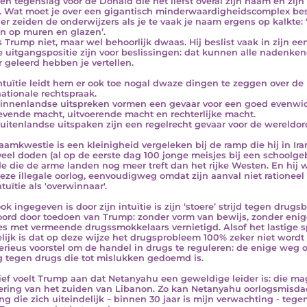
en tegenslag voor de Donald die het liefst overal zijn naam en zij
. Wat moet je over een gigantisch minderwaardigheidscomplex besc
er zeiden de onderwijzers als je te vaak je naam ergens op kalkte
 op muren en glazen’.
s Trump niet, maar wel behoorlijk dwaas. Hij beslist vaak in zijn ee
 uitgangspositie zijn voor beslissingen: dat kunnen alle nadenk
r geleerd hebben je vertellen.
intuïtie leidt hem er ook toe nogal dwaze dingen te zeggen over de 
nationale rechtspraak.
binnenlandse uitspreken vormen een gevaar voor een goed evenwic
vende macht, uitvoerende macht en rechterlijke macht.
buitenlandse uitspaken zijn een regelrecht gevaar voor de wereldor
aamkwestie is een kleinigheid vergeleken bij de ramp die hij in Iran
veel doden (al op de eerste dag 100 jonge meisjes bij een school
e die de arme landen nog meer treft dan het rijke Westen. En hij w
eze illegale oorlog, eenvoudigweg omdat zijn aanval niet ratione
ntuïtie als 'overwinnaar'.
ok ingegeven is door zijn intuïtie is zijn ‘stoere’ strijd tegen drugs
ord door toedoen van Trump: zonder vorm van bewijs, zonder enig
es met vermeende drugssmokkelaars vernietigd. Alsof het lastige s
lijk is dat op deze wijze het drugsprobleem 100% zeker niet wordt
erieus voorstel om de handel in drugs te reguleren: de enige weg
g tegen drugs die tot mislukken gedoemd is.
tief voelt Trump aan dat Netanyahu een geweldige leider is: die 
ering van het zuiden van Libanon. Zo kan Netanyahu oorlogsmis
g die zich uiteindelijk – binnen 30 jaar is mijn verwachting - tegen