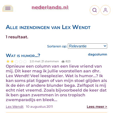
Alle inzendingen van Lex Wendt
1 resultaat.
Sorteren op:
Wat is humor...?
dagcolumn
2.0 met 21 stemmen
823
Opnieuw een column van een lieve vriend van
mij. Dit keer mag ik jullie voorstellen aan dhr.
Lex Wendt! Veel leesplezier. Wat is humor...? Ik
kan soms plat liggen of van mijn stoel glijden als
ik de één of andere blunder bega. Zelfspot is mij
echt niet vreemd. Zoals bijvoorbeeld de keer dat
ik ben gaan zwemmen in ons tropisch
zwemparadijs en bleek…
Lex Wendt
10 augustus 2011
Lees meer >