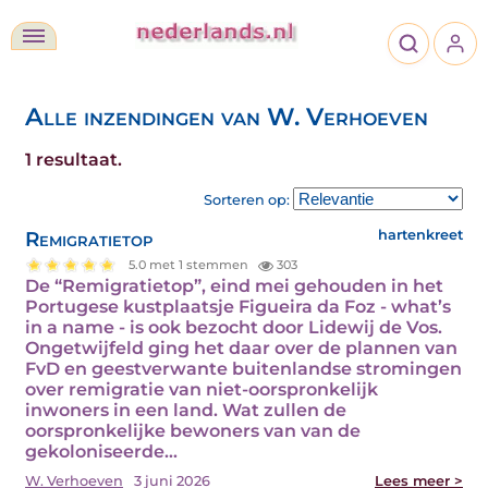
Alle inzendingen van W. Verhoeven
1 resultaat.
Sorteren op:
Remigratietop
hartenkreet
5.0 met 1 stemmen
303
De “Remigratietop”, eind mei gehouden in het
Portugese kustplaatsje Figueira da Foz - what’s
in a name - is ook bezocht door Lidewij de Vos.
Ongetwijfeld ging het daar over de plannen van
FvD en geestverwante buitenlandse stromingen
over remigratie van niet-oorspronkelijk
inwoners in een land. Wat zullen de
oorspronkelijke bewoners van van de
gekoloniseerde…
W. Verhoeven
3 juni 2026
Lees meer >