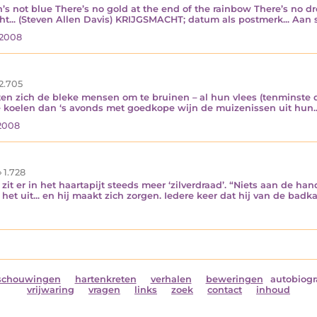
s not blue There’s no gold at the end of the rainbow There’s no dr
ight... (Steven Allen Davis) KRIJGSMACHT; datum als postmerk... Aan so
 2008
2.705
sten zich de bleke mensen om te bruinen – al hun vlees (tenminste 
 koelen dan ‘s avonds met goedkope wijn de muizenissen uit hun..
2008
1.728
r zit er in het haartapijt steeds meer ‘zilverdraad’. “Niets aan de 
 het uit... en hij maakt zich zorgen. Iedere keer dat hij van de badk
schouwingen
hartenkreten
verhalen
beweringen
autobiogr
vrijwaring
vragen
links
zoek
contact
inhoud