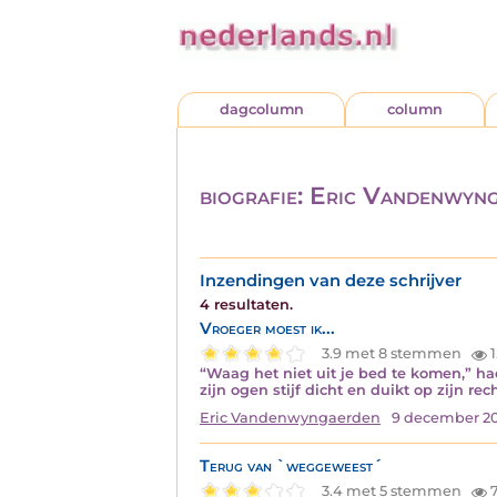
dagcolumn
column
biografie: Eric Vandenwyn
Inzendingen van deze schrijver
4 resultaten.
Vroeger moest ik...
3.9 met 8 stemmen
1
“Waag het niet uit je bed te komen,” had 
zijn ogen stijf dicht en duikt op zijn r
Eric Vandenwyngaerden
9 december 2
Terug van `weggeweest´
3.4 met 5 stemmen
7