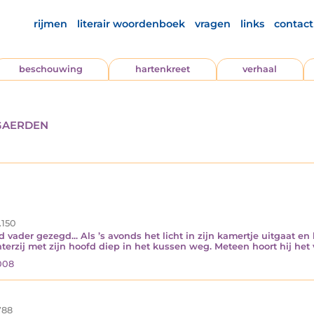
rijmen
literair woordenboek
vragen
links
contact
beschouwing
hartenkreet
verhaal
gaerden
.150
vader gezegd... Als ’s avonds het licht in zijn kamertje uitgaat en hi
echterzij met zijn hoofd diep in het kussen weg. Meteen hoort hij he
008
88