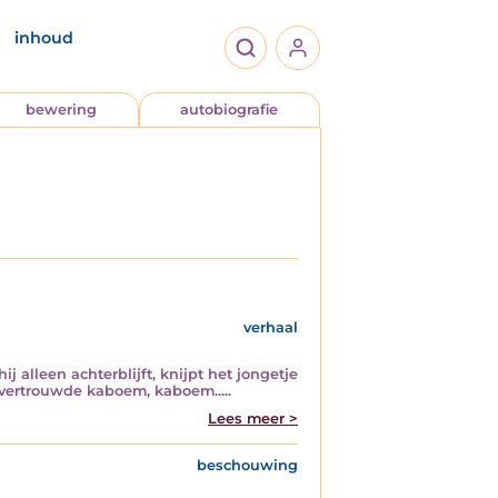
inhoud
bewering
autobiografie
verhaal
j alleen achterblijft, knijpt het jongetje
t vertrouwde kaboem, kaboem.....
Lees meer >
beschouwing