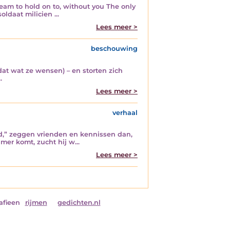
eam to hold on to, without you The only
ldaat milicien ...
Lees meer >
beschouwing
dat wat ze wensen) – en storten zich
.
Lees meer >
verhaal
hand,” zeggen vrienden en kennissen dan,
amer komt, zucht hij w...
Lees meer >
afieen
rijmen
gedichten.nl