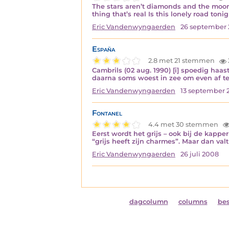
The stars aren’t diamonds and the moon’
thing that’s real Is this lonely road ton
Eric Vandenwyngaerden
26 september
España
2.8 met 21 stemmen
Cambrils (02 aug. 1990) [i] spoedig haa
daarna soms woest in zee om even af te
Eric Vandenwyngaerden
13 september 
Fontanel
4.4 met 30 stemmen
Eerst wordt het grijs – ook bij de kappe
“grijs heeft zijn charmes”. Maar dan valt
Eric Vandenwyngaerden
26 juli 2008
dagcolumn
columns
be