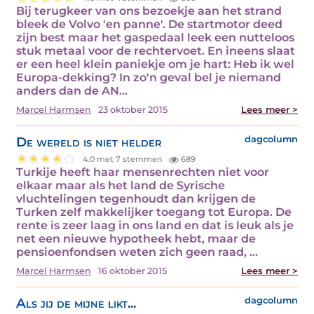
Bij terugkeer van ons bezoekje aan het strand
bleek de Volvo 'en panne'. De startmotor deed
zijn best maar het gaspedaal leek een nutteloos
stuk metaal voor de rechtervoet. En ineens slaat
er een heel klein paniekje om je hart: Heb ik wel
Europa-dekking? In zo'n geval bel je niemand
anders dan de AN...
Marcel Harmsen
23 oktober 2015
Lees meer >
De wereld is niet helder
dagcolumn
4.0 met 7 stemmen
689
Turkije heeft haar mensenrechten niet voor
elkaar maar als het land de Syrische
vluchtelingen tegenhoudt dan krijgen de
Turken zelf makkelijker toegang tot Europa. De
rente is zeer laag in ons land en dat is leuk als je
net een nieuwe hypotheek hebt, maar de
pensioenfondsen weten zich geen raad, ...
Marcel Harmsen
16 oktober 2015
Lees meer >
Als jij de mijne likt...
dagcolumn