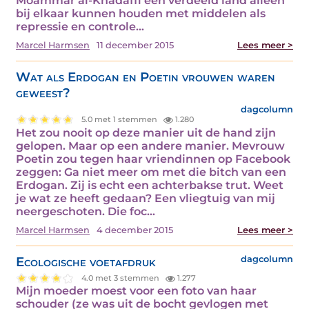
Moammar al-Khadaffi een verdeeld land alleen
bij elkaar kunnen houden met middelen als
repressie en controle...
Marcel Harmsen
11 december 2015
Lees meer >
Wat als Erdogan en Poetin vrouwen waren
geweest?
dagcolumn
5.0 met 1 stemmen
1.280
Het zou nooit op deze manier uit de hand zijn
gelopen. Maar op een andere manier. Mevrouw
Poetin zou tegen haar vriendinnen op Facebook
zeggen: Ga niet meer om met die bitch van een
Erdogan. Zij is echt een achterbakse trut. Weet
je wat ze heeft gedaan? Een vliegtuig van mij
neergeschoten. Die foc...
Marcel Harmsen
4 december 2015
Lees meer >
Ecologische voetafdruk
dagcolumn
4.0 met 3 stemmen
1.277
Mijn moeder moest voor een foto van haar
schouder (ze was uit de bocht gevlogen met