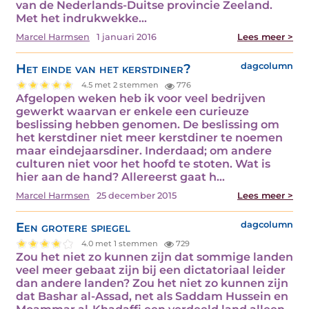
van de Nederlands-Duitse provincie Zeeland.
Met het indrukwekke...
Marcel Harmsen
1 januari 2016
Lees meer >
Het einde van het kerstdiner?
dagcolumn
4.5 met 2 stemmen
776
Afgelopen weken heb ik voor veel bedrijven
gewerkt waarvan er enkele een curieuze
beslissing hebben genomen. De beslissing om
het kerstdiner niet meer kerstdiner te noemen
maar eindejaarsdiner. Inderdaad; om andere
culturen niet voor het hoofd te stoten. Wat is
hier aan de hand? Allereerst gaat h...
Marcel Harmsen
25 december 2015
Lees meer >
Een grotere spiegel
dagcolumn
4.0 met 1 stemmen
729
Zou het niet zo kunnen zijn dat sommige landen
veel meer gebaat zijn bij een dictatoriaal leider
dan andere landen? Zou het niet zo kunnen zijn
dat Bashar al-Assad, net als Saddam Hussein en