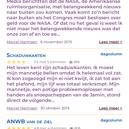
Media berichtten dat de NASA, de Amerikaanse
ruimteorganisatie, met belangwekkend nieuws
naar buiten zou komen. Vaak komt zo’n bericht
naar buiten als het Congres moet beslissen over
geld voor de NASA. Of dat nu het geval is weet ik
niet maar het belangwekkende nieuws was dat
onze zon af en toe ee...
Marcel Harmsen
6 november 2015
Lees meer >
Schaduwkanten
dagcolumn
3.6 met 5 stemmen
896
Het leven kent zijn schaduwkanten. Ik moest
mijn mannetje bellen omdat ik helemaal vol zat.
Ik kon zogezegd mijn ei niet kwijt, ik zat tot aan
het plafond, mijn lijf was totaal verkrampt. Mijn
mannetje, een potige probleemoplosser met
handen als snoepscheppen van de Jamin, stond
direct de volgende...
Marcel Harmsen
30 oktober 2015
Lees meer >
ANWB van de ziel
dagcolumn
4.8 met 4 stemmen
808