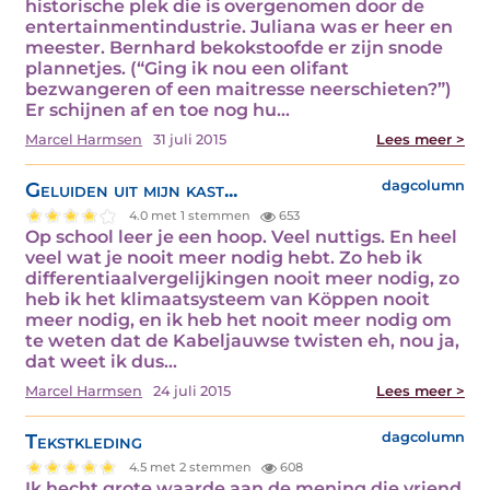
historische plek die is overgenomen door de
entertainmentindustrie. Juliana was er heer en
meester. Bernhard bekokstoofde er zijn snode
plannetjes. (“Ging ik nou een olifant
bezwangeren of een maitresse neerschieten?”)
Er schijnen af en toe nog hu...
Marcel Harmsen
31 juli 2015
Lees meer >
Geluiden uit mijn kast...
dagcolumn
4.0 met 1 stemmen
653
Op school leer je een hoop. Veel nuttigs. En heel
veel wat je nooit meer nodig hebt. Zo heb ik
differentiaalvergelijkingen nooit meer nodig, zo
heb ik het klimaatsysteem van Köppen nooit
meer nodig, en ik heb het nooit meer nodig om
te weten dat de Kabeljauwse twisten eh, nou ja,
dat weet ik dus...
Marcel Harmsen
24 juli 2015
Lees meer >
Tekstkleding
dagcolumn
4.5 met 2 stemmen
608
Ik hecht grote waarde aan de mening die vriend