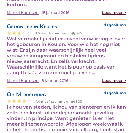
kortom...
Marcel Harmsen
15 januari 2016
Lees meer >
Gedonder in Keulen
dagcolumn
3.0 met 6 stemmen
867
Wat vermakelijk dat er zoveel verwarring is over
het gebeuren in Keulen. Voor wie het nog niet
wist: Er zijn daar waarschijnlijk heel veel
vrouwen aangerand en bestolen tijdens
nieuwjaarsnacht. En zelfs verkracht.
Waarschijnlijk; want het is puur op basis van
aangiftes. Ja zo’n zin moet je even ...
Marcel Harmsen
8 januari 2016
Lees meer >
Oh Middelburg
dagcolumn
4.0 met 1 stemmen
806
Ik hou van steden, ik hou van slenteren en ik kan
zelfs een kerst- of eindejaarsmarkt gezellig
vinden. In principe. Want genieten is er niet
meer bij tegenwoordig. Afgelopen week was ik
in het theoretisch mooie Middelburg, hoofdstad