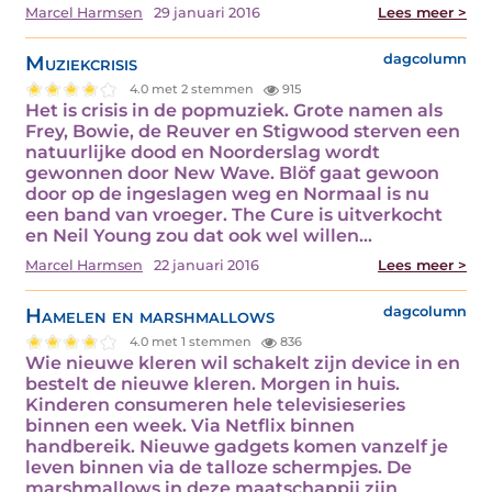
Marcel Harmsen
29 januari 2016
Lees meer >
Muziekcrisis
dagcolumn
4.0 met 2 stemmen
915
Het is crisis in de popmuziek. Grote namen als
Frey, Bowie, de Reuver en Stigwood sterven een
natuurlijke dood en Noorderslag wordt
gewonnen door New Wave. Blöf gaat gewoon
door op de ingeslagen weg en Normaal is nu
een band van vroeger. The Cure is uitverkocht
en Neil Young zou dat ook wel willen...
Marcel Harmsen
22 januari 2016
Lees meer >
Hamelen en marshmallows
dagcolumn
4.0 met 1 stemmen
836
Wie nieuwe kleren wil schakelt zijn device in en
bestelt de nieuwe kleren. Morgen in huis.
Kinderen consumeren hele televisieseries
binnen een week. Via Netflix binnen
handbereik. Nieuwe gadgets komen vanzelf je
leven binnen via de talloze schermpjes. De
marshmallows in deze maatschappij zijn