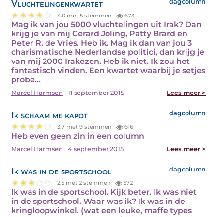
Vluchtelingenkwartet
dagcolumn
4.0 met 5 stemmen
673
Mag ik van jou 5000 vluchtelingen uit Irak? Dan
krijg je van mij Gerard Joling, Patty Brard en
Peter R. de Vries. Heb ik. Mag ik dan van jou 3
charismatische Nederlandse politici, dan krijg je
van mij 2000 Irakezen. Heb ik niet. Ik zou het
fantastisch vinden. Een kwartet waarbij je setjes
probe...
Marcel Harmsen
11 september 2015
Lees meer >
Ik schaam me kapot
dagcolumn
3.7 met 9 stemmen
616
Heb even geen zin in een column
Marcel Harmsen
4 september 2015
Lees meer >
Ik was in de sportschool
dagcolumn
2.5 met 2 stemmen
572
Ik was in de sportschool. Kijk beter. Ik was niet
in de sportschool. Waar was ik? Ik was in de
kringloopwinkel. (wat een leuke, maffe types