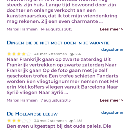
steeds zijn huis. Lange tijd bewoond door zijn
dochter en onlangs verkocht aan een
kunstenaarsduo, dat ik tot mijn vriendenkring
mag rekenen. Zij een even charmante ...
Marcel Harmsen
14 augustus 2015
Lees meer >
Dingen die je niet moet doen in je vakantie
dagcolumn
4.0 met 3 stemmen
664
Naar Frankrijk gaan op zwarte zaterdag Uit
Frankrijk vertrekken op zwarte zaterdag Naar
Frankrijk gaan Op de foto gaan met je zelf
geschoten trofee Een trofee schieten Tandarts
worden Een vliegtuignummer nemen met MH
erin Met koffers vliegen vanuit Barcelona Naar
Syrië vliegen Naar Syrië ...
Marcel Harmsen
7 augustus 2015
Lees meer >
De Hollandse leeuw
dagcolumn
3.0 met 2 stemmen
1.485
Ben even uitgestapt bij dat oude paleis. Die