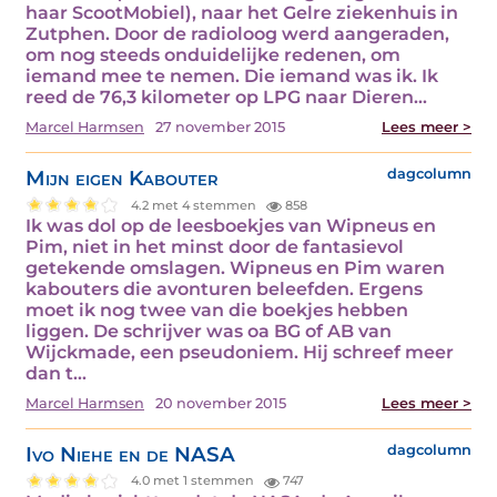
haar ScootMobiel), naar het Gelre ziekenhuis in
Zutphen. Door de radioloog werd aangeraden,
om nog steeds onduidelijke redenen, om
iemand mee te nemen. Die iemand was ik. Ik
reed de 76,3 kilometer op LPG naar Dieren...
Marcel Harmsen
27 november 2015
Lees meer >
Mijn eigen Kabouter
dagcolumn
4.2 met 4 stemmen
858
Ik was dol op de leesboekjes van Wipneus en
Pim, niet in het minst door de fantasievol
getekende omslagen. Wipneus en Pim waren
kabouters die avonturen beleefden. Ergens
moet ik nog twee van die boekjes hebben
liggen. De schrijver was oa BG of AB van
Wijckmade, een pseudoniem. Hij schreef meer
dan t...
Marcel Harmsen
20 november 2015
Lees meer >
Ivo Niehe en de NASA
dagcolumn
4.0 met 1 stemmen
747