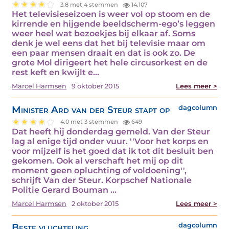
3.8 met 4 stemmen
14.107
Het televisieseizoen is weer vol op stoom en de
kirrende en hijgende beeldscherm-ego’s leggen
weer heel wat bezoekjes bij elkaar af. Soms
denk je wel eens dat het bij televisie maar om
een paar mensen draait en dat is ook zo. De
grote Mol dirigeert het hele circusorkest en de
rest keft en kwijlt e...
Marcel Harmsen
9 oktober 2015
Lees meer >
Minister Ard van der Steur stapt op
dagcolumn
4.0 met 3 stemmen
649
Dat heeft hij donderdag gemeld. Van der Steur
lag al enige tijd onder vuur. ''Voor het korps en
voor mijzelf is het goed dat ik tot dit besluit ben
gekomen. Ook al verschaft het mij op dit
moment geen opluchting of voldoening'',
schrijft Van der Steur. Korpschef Nationale
Politie Gerard Bouman ...
Marcel Harmsen
2 oktober 2015
Lees meer >
Beste vluchteling
dagcolumn