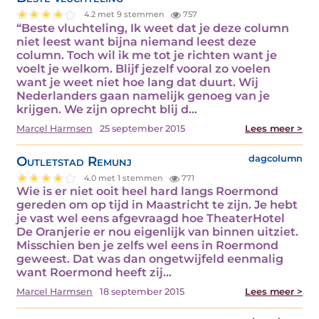
4.2 met 9 stemmen
757
“Beste vluchteling, Ik weet dat je deze column
niet leest want bijna niemand leest deze
column. Toch wil ik me tot je richten want je
voelt je welkom. Blijf jezelf vooral zo voelen
want je weet niet hoe lang dat duurt. Wij
Nederlanders gaan namelijk genoeg van je
krijgen. We zijn oprecht blij d...
Marcel Harmsen
25 september 2015
Lees meer >
Outletstad Remunj
dagcolumn
4.0 met 1 stemmen
771
Wie is er niet ooit heel hard langs Roermond
gereden om op tijd in Maastricht te zijn. Je hebt
je vast wel eens afgevraagd hoe TheaterHotel
De Oranjerie er nou eigenlijk van binnen uitziet.
Misschien ben je zelfs wel eens in Roermond
geweest. Dat was dan ongetwijfeld eenmalig
want Roermond heeft zij...
Marcel Harmsen
18 september 2015
Lees meer >