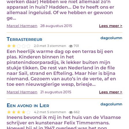
werken daar) Hebben we niet allemaal zo’n
apparaat in huis? Hadden… De tv heeft ons er
allemaal ingeluisd. Of we hebben er gewoon
ge...
Marcel Harmsen
28 augustus 2015
Lees meer >
Terrasterreur
dagcolumn
2.0 met 3 stemmen
701
Een heerlijk warme dag op een terras bij een
plas. Kinderen binnen in het
piratenindoorparadijs, ik lekker buiten mijn
stukje tikken. De rest van Nederland in de file
naar Sail, strand en Efteling. Maar hier is bijna
niemand. Gezoem van auto’s in de verte, af en
toe een nieuwsgierige wesp, briesje...
Marcel Harmsen
21 augustus 2015
Lees meer >
Een avond in Lier
dagcolumn
4.2 met 5 stemmen
662
Ineens bevond ik mij in het huis van de Vlaamse
schrijver en kunstenaar Felix Timmermans.
Hoewel hij al in 1947 overleed was het nog