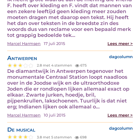
F. heeft over kleding en F. vindt dat mannen van
een zekere leeftijd geen kleding meer zouden
moeten dragen met daarop een tekst. Hij heeft
het dan over teksten in de breedste zin des
woords dus van reclame voor een bepaald merk
tot grappig bedoelde tek...
Marcel Harmsen
17 juli 2015
Lees meer >
Antwerpen
dagcolumn
2.8 met 4 stemmen
675
De diamantwijk in Antwerpen tegenover het
monumentale Centraal Station loopt naadloos
over in de Joodse wijk en de ultraorthodoxe
Joden die er rondlopen lijken allemaal exact op
elkaar. Zwarte jurken, hoedje, bril,
pijpenkrullen, lakschoenen. Tuurlijk is dat niet
erg; Indianen lijken ook allemaal o...
Marcel Harmsen
10 juli 2015
Lees meer >
De musical
dagcolumn
3.8 met 5 stemmen
698