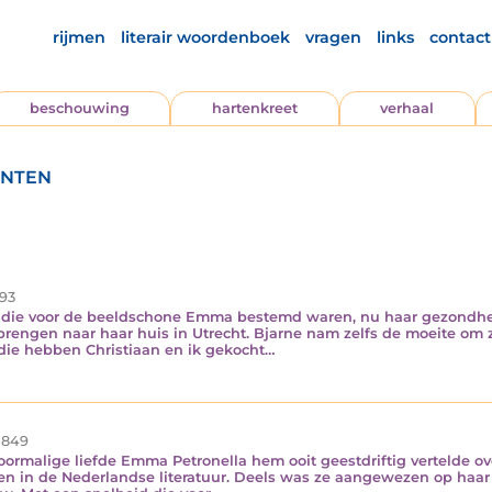
rijmen
literair woordenboek
vragen
links
contact
beschouwing
hartenkreet
verhaal
anten
93
die voor de beeldschone Emma bestemd waren, nu haar gezondheid 
engen naar haar huis in Utrecht. Bjarne nam zelfs de moeite om ze
, die hebben Christiaan en ik gekocht…
849
oormalige liefde Emma Petronella hem ooit geestdriftig vertelde ov
 in de Nederlandse literatuur. Deels was ze aangewezen op haar g