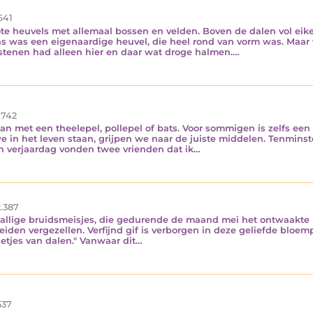
641
te heuvels met allemaal bossen en velden. Boven de dalen vol ei
s was een eigenaardige heuvel, die heel rond van vorm was. Maar
 stenen had alleen hier en daar wat droge halmen.…
.742
n met een theelepel, pollepel of bats. Voor sommigen is zelfs een 
e in het leven staan, grijpen we naar de juiste middelen. Tenminste
 verjaardag vonden twee vrienden dat ik…
.387
bevallige bruidsmeisjes, die gedurende de maand mei het ontwaakte
eiden vergezellen. Verfijnd gif is verborgen in deze geliefde bloe
lietjes van dalen." Vanwaar dit…
537