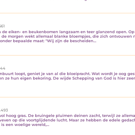
561
an de eiken- en beukenbomen langzaam en teer glanzend open. Op e
van de morgen wekt allemaal blanke bloempjes, die zich ontvouwen n
onder bepaalde maat: "Wij zijn de bescheiden…
44
oonbuurt loopt, geniet je van al die bloeipracht. Wat wordt je oog ge
ben ze hun eigen bekoring. De wijde Schepping van God is hier zeer
.493
vol hoog gras. De bruingele pluimen deinen zacht, terwijl ze allemaa
even op die voortglijdende lucht. Maar ze hebben de edele gedach
 is een woelige wereld,…