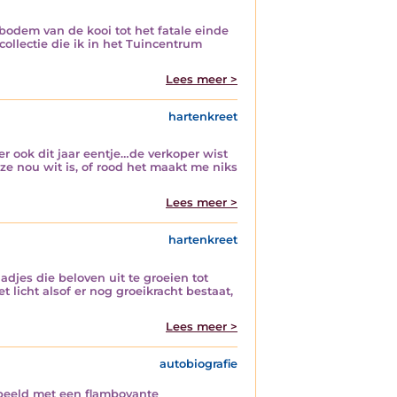
bodem van de kooi tot het fatale einde
ollectie die ik in het Tuincentrum
Lees meer >
hartenkreet
t er ook dit jaar eentje…de verkoper wist
 ze nou wit is, of rood het maakt me niks
Lees meer >
hartenkreet
aadjes die beloven uit te groeien tot
licht alsof er nog groeikracht bestaat,
Lees meer >
autobiografie
orbeeld met een flamboyante