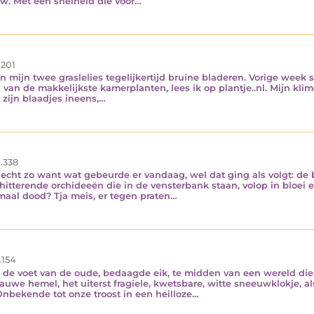
w. Met een snelheid die voor…
.201
 mijn twee graslelies tegelijkertijd bruine bladeren. Vorige week s
 van de makkelijkste kamerplanten, lees ik op plantje..nl. Mijn kli
zijn blaadjes ineens,…
.338
s echt zo want wat gebeurde er vandaag, wel dat ging als volgt: d
terende orchideeën die in de vensterbank staan, volop in bloei en
emaal dood? Tja meis, er tegen praten…
.154
 de voet van de oude, bedaagde eik, te midden van een wereld die
uwe hemel, het uiterst fragiele, kwetsbare, witte sneeuwklokje, al
nbekende tot onze troost in een heilloze…