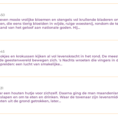
450
ven mooie vrolijke bloemen en stengels vol krullende bladeren on
en, die eens tierig bloeiden in wijde, ruige woestenij, rondom de 
nd van het geloof aan nationale goden. Hij…
45
kjes en krokussen kijken al vol levenskracht in het rond. De mee
t de geestenwereld bewegen zich. 's Nachts wroeten die vingers i
spreiden: een lucht van smakelijke…
31
 een houten hutje voor zichzelf. Daarna ging de man maandenlan
slapen en om te eten en drinken. Waar de tovenaar zijn levensmid
nten uit de grond getrokken, later…