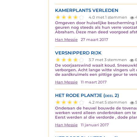
KAMERPLANTS VERLEDEN
4.0 met 1 stemmen
Omgeven door huiselijke bescherming le
geuren nog steeds als hun verre voorzat
Abraham. Deze man deed voorgoed afsta
Han Messie
27 maart 2017
VERSNIPPERD RIJK
3.7 met 3 stemmen
6
De voorjaarswind waait koud. Sneeuwklo
verborgen. Acht lange witte vingers ui
de aardkruimels een pittige geur te ver
Han Messie
11 maart 2017
HET RODE PLANTJE (deel 2)
4.2 met 5 stemmen
5
Onderaan de heuvel bouwde de tovenaar
werken werd alleen onderbroken om te 
Eerst werden al die verdorde , dode pla
Han Messie
11 januari 2017