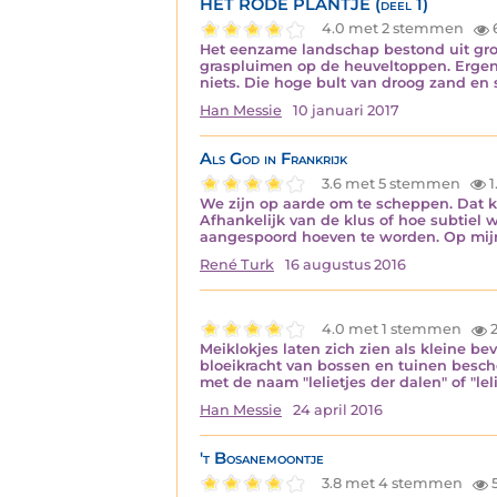
HET RODE PLANTJE (deel 1)
4.0 met 2 stemmen
Het eenzame landschap bestond uit gro
graspluimen op de heuveltoppen. Ergen
niets. Die hoge bult van droog zand en
Han Messie
10 januari 2017
Als God in Frankrijk
3.6 met 5 stemmen
1
We zijn op aarde om te scheppen. Dat ka
Afhankelijk van de klus of hoe subtiel w
aangespoord hoeven te worden. Op mijn
René Turk
16 augustus 2016
4.0 met 1 stemmen
2
Meiklokjes laten zich zien als kleine 
bloeikracht van bossen en tuinen besch
met de naam "lelietjes der dalen" of "le
Han Messie
24 april 2016
't Bosanemoontje
3.8 met 4 stemmen