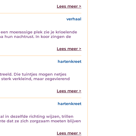
Lees meer >
verhaal
en moerassige plek zie je krioelende
a hun nachtrust. In koor zingen de
Lees meer >
hartenkreet
streeld. Die tuintjes mogen netjes
 sterk verkleind, maar zegevierend
Lees meer >
hartenkreet
l in dezelfde richting wijzen, trillen
te dat ze zich zorgzaam moeten blijven
Lees meer >