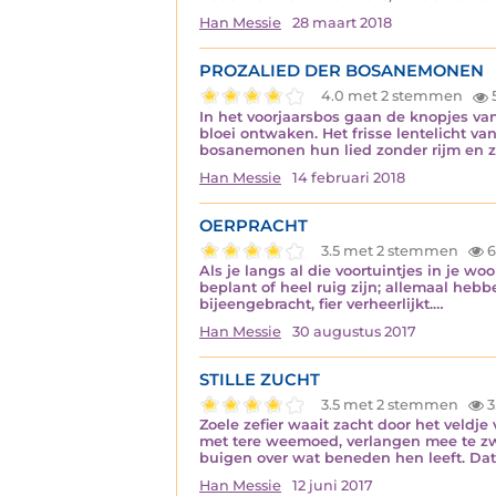
Han Messie
28 maart 2018
PROZALIED DER BOSANEMONEN
4.0 met 2 stemmen
In het voorjaarsbos gaan de knopjes v
bloei ontwaken. Het frisse lentelicht 
bosanemonen hun lied zonder rijm en z
Han Messie
14 februari 2018
OERPRACHT
3.5 met 2 stemmen
6
Als je langs al die voortuintjes in je w
beplant of heel ruig zijn; allemaal heb
bijeengebracht, fier verheerlijkt.…
Han Messie
30 augustus 2017
STILLE ZUCHT
3.5 met 2 stemmen
3
Zoele zefier waait zacht door het veldje 
met tere weemoed, verlangen mee te zw
buigen over wat beneden hen leeft. Dat
Han Messie
12 juni 2017