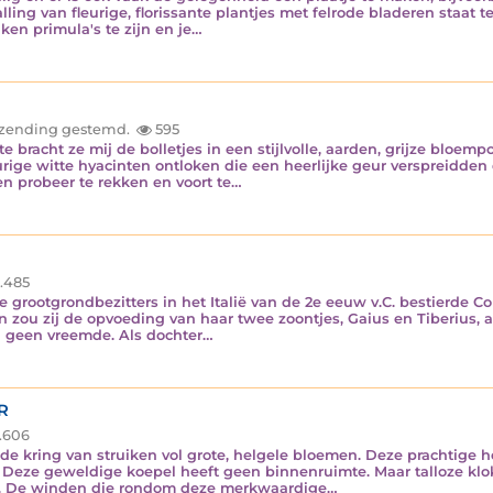
lling van fleurige, florissante plantjes met felrode bladeren staat
jken primula's te zijn en je…
inzending gestemd.
595
bracht ze mij de bolletjes in een stijlvolle, aarden, grijze bloemp
eurige witte hyacinten ontloken die een heerlijke geur verspreidden
en probeer te rekken en voort te…
.485
e grootgrondbezitters in het Italië van de 2e eeuw v.C. bestierde C
zou zij de opvoeding van haar twee zoontjes, Gaius en Tiberius, a
 geen vreemde. Als dochter…
R
.606
jde kring van struiken vol grote, helgele bloemen. Deze prachtige
Deze geweldige koepel heeft geen binnenruimte. Maar talloze klok
l. De winden die rondom deze merkwaardige…