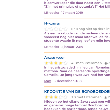
bloemverkoper die daar naast een uitsta
"Zijn het primula's of petunia's?" Het bli
I.Broeckx
17 maart 2019
Hyacinten
Er is nog niet op deze 
Als een voorbode van de naderende lente 
vooreerst nog niet maar later wel de fl
studente waarin ik nog leef en mijn lev
I.Broeckx
2 januari 2019
Arwen vlogt
4.1 met 8 stemmen
2
In het aristocratisch milieu van Romeins
matrona. Naar de heersende opvattingen 
Cornelia. De jonge weduwe had het van
Max
12 december 2018
KROONTJE VAN DE BOROBOEDOE
3.0 met 1 stemmen
2
Midden op het eiland Java staat een wi
en geheimzinnige tempel Boroboedoer. 
bedekken de onzichtbare, ronde heuve