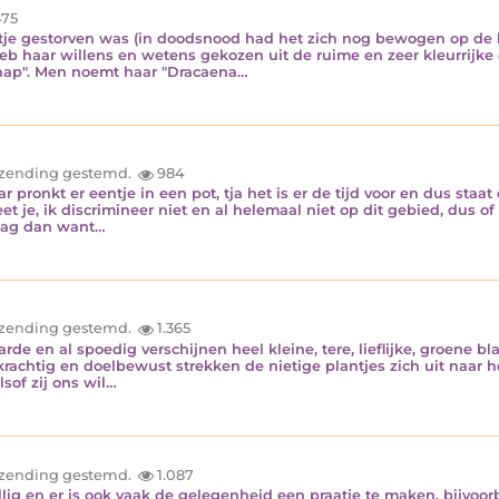
75
ltje gestorven was (in doodsnood had het zich nog bewogen op de 
b haar willens en wetens gekozen uit de ruime en zeer kleurrijke c
chap". Men noemt haar "Dracaena…
inzending gestemd.
984
ar pronkt er eentje in een pot, tja het is er de tijd voor en dus staa
 je, ik discrimineer niet en al helemaal niet op dit gebied, dus of
daag dan want…
inzending gestemd.
1.365
arde en al spoedig verschijnen heel kleine, tere, lieflijke, groene bl
chtig en doelbewust strekken de nietige plantjes zich uit naar het 
lsof zij ons wil…
inzending gestemd.
1.087
ellig en er is ook vaak de gelegenheid een praatje te maken, bijvo