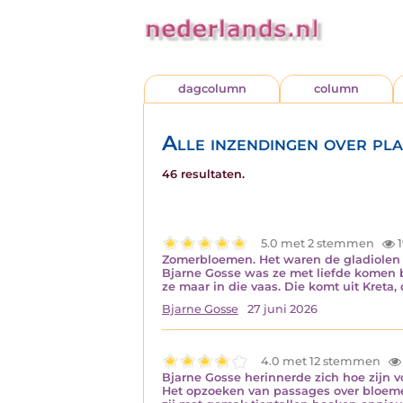
dagcolumn
column
Alle inzendingen over pl
46 resultaten.
5.0 met 2 stemmen
1
Zomerbloemen. Het waren de gladiolen 
Bjarne Gosse was ze met liefde komen br
ze maar in die vaas. Die komt uit Kreta
Bjarne Gosse
27 juni 2026
4.0 met 12 stemmen
Bjarne Gosse herinnerde zich hoe zijn v
Het opzoeken van passages over bloemen