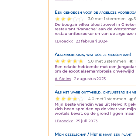
Een genoegen voor de argeloze voorbijg
3.0 met 1 stemmen
5
De bougainvillea bloeit zowel in Grieke
restaurant "Panache" aan de Westermark
restaurantbezoeker en van de argeloze 
I.Broeckx
23 februari 2024
Alsemambrosia, wat doe je mensen aan!
5.0 met 3 stemmen
1
Een relatie hebbende met een jongedame,
om de exoot alsemambrosia onverwijld ui
A. Steios
2 augustus 2023
Als het ware onttakeld, ontluisterd en v
4.0 met 1 stemmen
6
Mijn beste vriendin was uit Helvoirt ge
zich heen spreiden op de vloer van mij
wortels bevat, op de grond liggen maa
I.Broeckx
25 juli 2023
Mijn gezelschap / Het is maar een plant