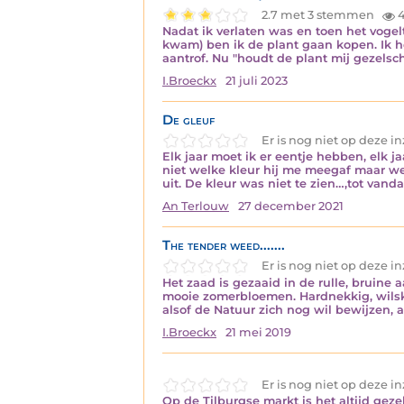
2.7 met 3 stemmen
4
Nadat ik verlaten was en toen het voge
kwam) ben ik de plant gaan kopen. Ik he
aantrof. Nu "houdt de plant mij gezels
I.Broeckx
21 juli 2023
De gleuf
Er is nog niet op deze 
Elk jaar moet ik er eentje hebben, elk ja
niet welke kleur hij me meegaf maar weet
uit. De kleur was niet te zien…,tot van
An Terlouw
27 december 2021
The tender weed.......
Er is nog niet op deze 
Het zaad is gezaaid in de rulle, bruine a
mooie zomerbloemen. Hardnekkig, wilskra
alsof de Natuur zich nog wil bewijzen, a
I.Broeckx
21 mei 2019
Er is nog niet op deze 
Op de Tilburgse markt is het altijd gez