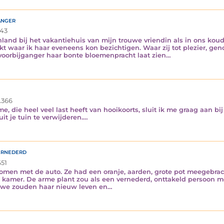
anger
43
nland bij het vakantiehuis van mijn trouwe vriendin als in ons koud
t waar ik haar eveneens kon bezichtigen. Waar zij tot plezier, g
voorbijganger haar bonte bloemenpracht laat zien…
.366
 die heel veel last heeft van hooikoorts, sluit ik me graag aan bi
t je tuin te verwijderen.…
ernederd
51
komen met de auto. Ze had een oranje, aarden, grote pot meegebrac
n kamer. De arme plant zou als een vernederd, onttakeld persoon me
r we zouden haar nieuw leven en…