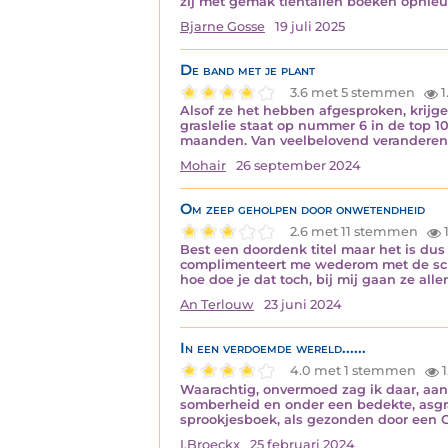
zij met gemak tientallen boeken opnieu
Bjarne Gosse
19 juli 2025
De band met je plant
3.6 met 5 stemmen
1
Alsof ze het hebben afgesproken, krijgen
graslelie staat op nummer 6 in de top 10
maanden. Van veelbelovend veranderen 
Mohair
26 september 2024
Om zeep geholpen door onwetendheid
2.6 met 11 stemmen
1
Best een doordenk titel maar het is du
complimenteert me wederom met de schit
hoe doe je dat toch, bij mij gaan ze all
An Terlouw
23 juni 2024
In een verdoemde wereld......
4.0 met 1 stemmen
1
Waarachtig, onvermoed zag ik daar, aan
somberheid en onder een bedekte, asgra
sprookjesboek, als gezonden door een O
I.Broeckx
25 februari 2024