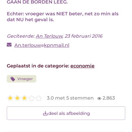
GAAN DE BORDEN LEEG.
Echter: vroeger was NIET beter, net zo min als
dat NU het geval is.
Geciteerde:
An Terlouw
, 23 februari 2016
An.terlouw
kpnmail.nl
Geplaatst in de categorie:
economie
Vroeger
3.0 met 5 stemmen
2.863
deel als afbeelding