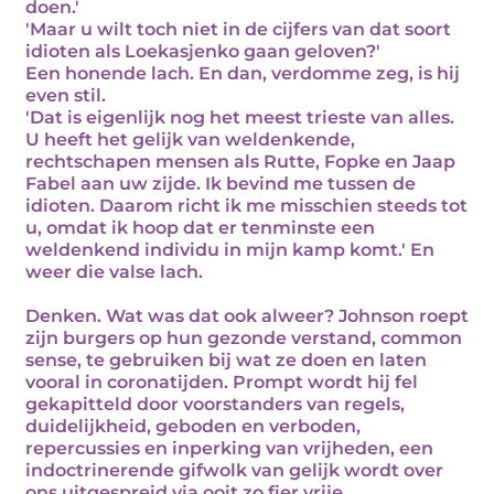
doen.'
'Maar u wilt toch niet in de cijfers van dat soort
idioten als Loekasjenko gaan geloven?'
Een honende lach. En dan, verdomme zeg, is hij
even stil.
'Dat is eigenlijk nog het meest trieste van alles.
U heeft het gelijk van weldenkende,
rechtschapen mensen als Rutte, Fopke en Jaap
Fabel aan uw zijde. Ik bevind me tussen de
idioten. Daarom richt ik me misschien steeds tot
u, omdat ik hoop dat er tenminste een
weldenkend individu in mijn kamp komt.' En
weer die valse lach.
Denken. Wat was dat ook alweer? Johnson roept
zijn burgers op hun gezonde verstand, common
sense, te gebruiken bij wat ze doen en laten
vooral in coronatijden. Prompt wordt hij fel
gekapitteld door voorstanders van regels,
duidelijkheid, geboden en verboden,
repercussies en inperking van vrijheden, een
indoctrinerende gifwolk van gelijk wordt over
ons uitgespreid via ooit zo fier vrije