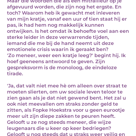
Maar die woorden die als een mitrailleur op je
afgevuurd worden, die zijn nog het ergste. En
toch? Waarom heb ik gewacht met inleveren
van mijn kratje, vanaf een uur of tien staat hij er
pas, ik had hem nog makkelijk kunnen
ontwijken. Is het omdat ik behoefte voel aan een
sterke leider in deze verwarrende tijden,
iemand die me bij de hand neemt uit deze
emotionele crisis waarin ik geraakt ben?
'Zo meneer, weer een kratje leeg?' begint hij. Ik
hoef geeneens antwoord te geven. Zijn
gespreksvorm is de monoloog, de eindeloze
tirade.
'Ja, dat valt niet mee hè om alleen over straat te
moeten slierten, om uw sociale leven teloor te
zien gaan als je dat niet gewend bent. Het zal u
ook niet meevallen om straks zonder geld te
zitten, als Fopke Hoekstra voor u geen eurootje
meer uit zijn diepe zakken te peuren heeft.
Gelooft u ze nog steeds meneer, die wijze
leugenaars die u keer op keer bedriegen?
Gelooft u nog steeds dat u straks weer veilig en