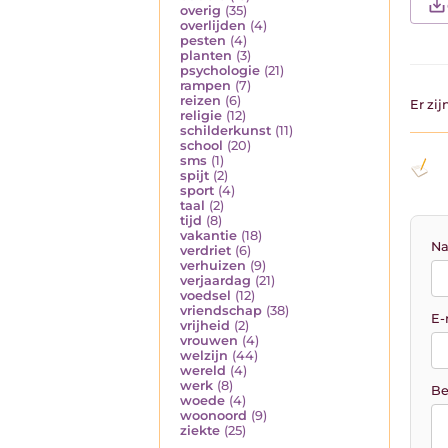
overig
(35)
overlijden
(4)
pesten
(4)
planten
(3)
psychologie
(21)
rampen
(7)
reizen
(6)
Er zi
religie
(12)
schilderkunst
(11)
school
(20)
sms
(1)
spijt
(2)
sport
(4)
taal
(2)
tijd
(8)
vakantie
(18)
Na
verdriet
(6)
verhuizen
(9)
verjaardag
(21)
voedsel
(12)
vriendschap
(38)
E-
vrijheid
(2)
vrouwen
(4)
welzijn
(44)
wereld
(4)
werk
(8)
Be
woede
(4)
woonoord
(9)
ziekte
(25)