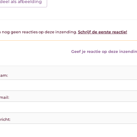
deel als afbeelding
jn nog geen reacties op deze inzending.
Schrijf de eerste reactie!
Geef je reactie op deze inzendin
am:
mail:
richt: