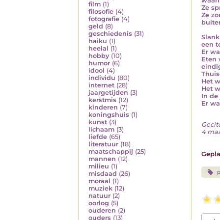
waari
film
(1)
Ze sp
filosofie
(4)
Ze zo
fotografie
(4)
buite
geld
(8)
geschiedenis
(31)
Slank
haiku
(1)
een t
heelal
(1)
Er wa
hobby
(10)
Eten 
humor
(6)
eindi
idool
(4)
Thuis
individu
(80)
Het w
internet
(28)
Het w
jaargetijden
(3)
In de
kerstmis
(12)
Er wa
kinderen
(7)
koningshuis
(1)
kunst
(3)
Gecit
lichaam
(3)
4 maa
liefde
(65)
literatuur
(18)
maatschappij
(25)
Gepla
mannen
(12)
milieu
(1)
misdaad
(26)
moraal
(1)
muziek
(12)
natuur
(2)
oorlog
(5)
ouderen
(2)
ouders
(13)