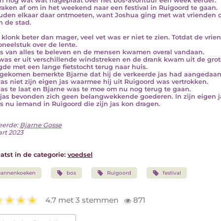
n nog wat wat nagepraat over het bos-avontuur een week eerder.
raken af om in het weekend naar een festival in Ruigoord te gaan.
uden elkaar daar ontmoeten, want Joshua ging met wat vrienden 
n de stad.
 klonk beter dan mager, veel vet was er niet te zien. Totdat de vri
oneelstuk over de lente.
s van alles te beleven en de mensen kwamen overal vandaan.
was er uit verschillende windstreken en de drank kwam uit de grot
gde met een lange fietstocht terug naar huis.
gekomen bemerkte Bjarne dat hij de verkeerde jas had aangedaan
as niet zijn eigen jas waarmee hij uit Ruigoord was vertrokken.
as te laat en Bjarne was te moe om nu nog terug te gaan.
 jas bevonden zich geen belangwekkende goederen. In zijn eigen ja
s nu iemand in Ruigoord die zijn jas kon dragen.
eerde:
Bjarne Gosse
rt 2023
atst in de categorie:
voedsel
pannenkoeken
bos
Ruigoord
festival
4.7 met 3 stemmen
871