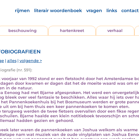
rijmen
literair woordenboek
vragen
links
contact
beschouwing
hartenkreet
verhaal
obiografieen
ge
|
alles
|
volgende >
ografie (nr. 591):
t voorjaar van 1992 stond er een fietstocht door het Amsterdamse b
dagen door kwamen er dagen dat het de moeite waard was om er op
en in de natuur.
a Eenoog had met Bjarne afgesproken. Het werd een onvergetelij
g bleek over veel fantasie te beschikken. Alles waar hij iets over h
n het Pannenkoekenhuis bij het Bosmuseum werden er grote pan
e uit om bij hem thuis een keer pannenkoeken te komen eten.
 terugweg werden de twee fietsers overvallen door een fikse regen
schuilen. Bjarne haalde een klein notitieboek tevoorschijn en schre
llemaal hadden gezien en gehoord.
eek later waren de pannenkoeken van Joshua welkom als warm
ttetape nam wat muziek van de oude vinylplaten van Joshua Eenoo