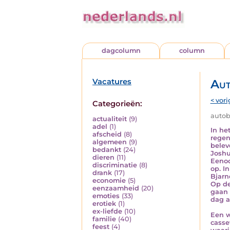
dagcolumn
column
Vacatures
Aut
< vori
Categorieën:
autobi
actualiteit
(9)
adel
(1)
In he
afscheid
(8)
regen
algemeen
(9)
belev
bedankt
(24)
Joshu
dieren
(11)
Eenoo
discriminatie
(8)
op. I
drank
(17)
Bjarn
economie
(5)
Op de
eenzaamheid
(20)
gaan 
emoties
(33)
dag a
erotiek
(1)
ex-liefde
(10)
Een w
familie
(40)
casse
feest
(4)