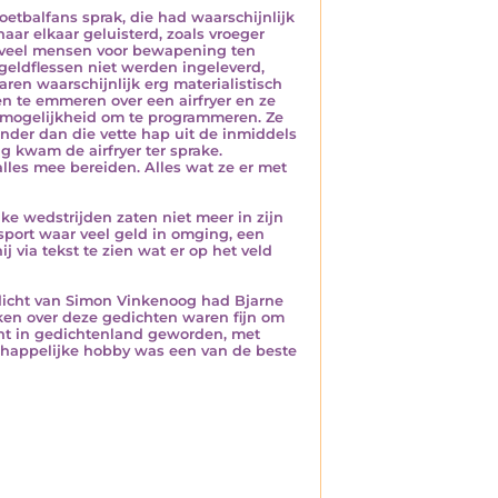
oetbalfans sprak, die had waarschijnlijk
naar elkaar geluisterd, zoals vroeger
 zoveel mensen voor bewapening ten
egeldflessen niet werden ingeleverd,
en waarschijnlijk erg materialistisch
ken te emmeren over een airfryer en ze
 mogelijkheid om te programmeren. Ze
nder dan die vette hap uit de inmiddels
g kwam de airfryer ter sprake.
 alles mee bereiden. Alles wat ze er met
jke wedstrijden zaten niet meer in zijn
 sport waar veel geld in omging, een
j via tekst te zien wat er op het veld
dicht van Simon Vinkenoog had Bjarne
kken over deze gedichten waren fijn om
cht in gedichtenland geworden, met
happelijke hobby was een van de beste