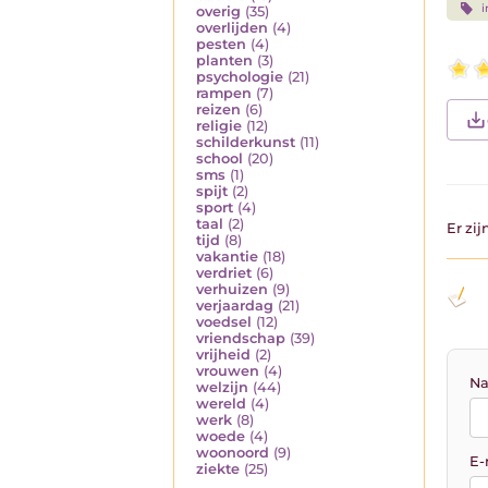
i
overig
(35)
overlijden
(4)
pesten
(4)
planten
(3)
psychologie
(21)
rampen
(7)
reizen
(6)
religie
(12)
schilderkunst
(11)
school
(20)
sms
(1)
spijt
(2)
sport
(4)
taal
(2)
Er zi
tijd
(8)
vakantie
(18)
verdriet
(6)
verhuizen
(9)
verjaardag
(21)
voedsel
(12)
vriendschap
(39)
vrijheid
(2)
vrouwen
(4)
Na
welzijn
(44)
wereld
(4)
werk
(8)
woede
(4)
woonoord
(9)
E-
ziekte
(25)