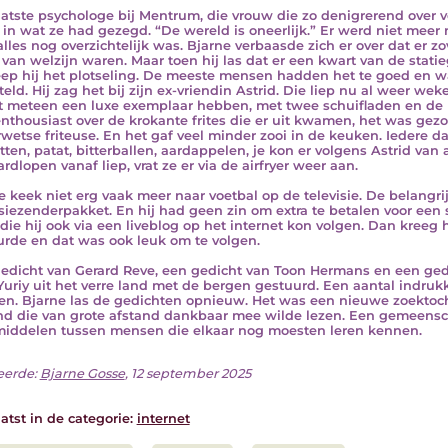
aatste psychologe bij Mentrum, die vrouw die zo denigrerend over v
k in wat ze had gezegd. “De wereld is oneerlijk.” Er werd niet meer 
alles nog overzichtelijk was. Bjarne verbaasde zich er over dat er
 van welzijn waren. Maar toen hij las dat er een kwart van de stati
ep hij het plotseling. De meeste mensen hadden het te goed en war
teld. Hij zag het bij zijn ex-vriendin Astrid. Die liep nu al weer we
 meteen een luxe exemplaar hebben, met twee schuifladen en de
nthousiast over de krokante frites die er uit kwamen, het was gezo
wetse friteuse. En het gaf veel minder zooi in de keuken. Iedere da
tten, patat, bitterballen, aardappelen, je kon er volgens Astrid van
rdlopen vanaf liep, vrat ze er via de airfryer weer aan.
e keek niet erg vaak meer naar voetbal op de televisie. De belangri
isiezenderpakket. En hij had geen zin om extra te betalen voor een
 die hij ook via een liveblog op het internet kon volgen. Dan kreeg hi
rde en dat was ook leuk om te volgen.
edicht van Gerard Reve, een gedicht van Toon Hermans en een ge
Yuriy uit het verre land met de bergen gestuurd. Een aantal indru
zen. Bjarne las de gedichten opnieuw. Het was een nieuwe zoekto
d die van grote afstand dankbaar mee wilde lezen. Een gemeensc
iddelen tussen mensen die elkaar nog moesten leren kennen.
eerde:
Bjarne Gosse
, 12 september 2025
atst in de categorie:
internet