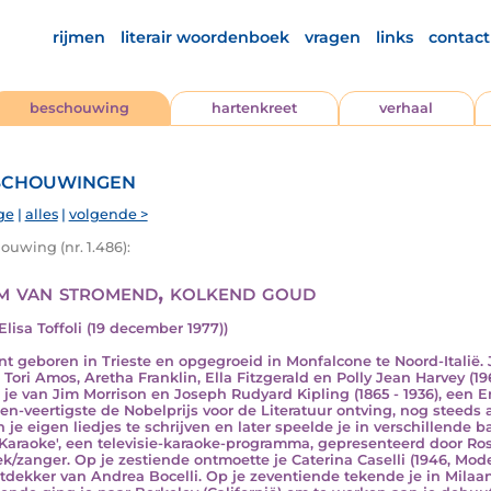
rijmen
literair woordenboek
vragen
links
contact
beschouwing
hartenkreet
verhaal
chouwingen
ge
|
alles
|
volgende >
ouwing (nr. 1.486):
m van stromend, kolkend goud
Elisa Toffoli (19 december 1977))
nt geboren in Trieste en opgegroeid in Monfalcone te Noord-Italië.
, Tori Amos, Aretha Franklin, Ella Fitzgerald en Polly Jean Harvey (19
 je van Jim Morrison en Joseph Rudyard Kipling (1865 - 1936), een Eng
en-veertigste de Nobelprijs voor de Literatuur ontving, nog steeds a
 je eigen liedjes te schrijven en later speelde je in verschillende 
 'Karaoke', een televisie-karaoke-programma, gepresenteerd door Rosa
k/zanger. Op je zestiende ontmoette je Caterina Caselli (1946, Mo
tdekker van Andrea Bocelli. Op je zeventiende tekende je in Milaan