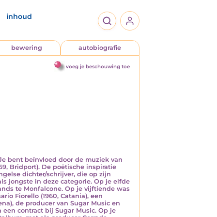
inhoud
bewering
autobiografie
voeg je beschouwing toe
 Je bent beïnvloed door de muziek van
69, Bridport). De poëtische inspiratie
else dichter/schrijver, die op zijn
ls jongste in deze categorie. Op je elfde
bands te Monfalcone. Op je vijftiende was
rio Fiorello (1960, Catania), een
dena), de producer van Sugar Music en
 een contract bij Sugar Music. Op je