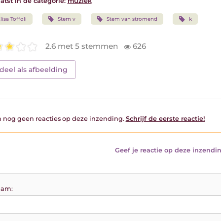
atst in de categorie:
muziek
lisa Toffoli
Stem v
Stem van stromend
k
2.6 met 5 stemmen
626
deel als afbeelding
jn nog geen reacties op deze inzending.
Schrijf de eerste reactie!
Geef je reactie op deze inzendin
am: