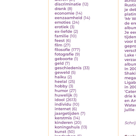
achtt
discriminatie
(12)
Rusti
drank
(8)
je de
economie
(14)
plati
eenzaamheid
(14)
'Mr W
emoties
(24)
de er
erotiek
(3)
album
ex-liefde
(2)
Je ee
familie
(10)
tijde
feest
(6)
voor 
film
(27)
gepro
filosofie
(177)
versc
fotografie
(9)
Lake 
geboorte
(1)
verza
geld
(7)
album
geschiedenis
(33)
In 20
geweld
(5)
Shaki
haiku
(2)
megah
heelal
(25)
Ligab
hobby
(3)
in 20
humor
(27)
'Cate
huwelijk
(1)
drie 
idool
(2613)
en An
individu
(10)
Water
internet
(6)
julli
jaargetijden
(7)
kerstmis
(14)
kinderen
(20)
Schrij
koningshuis
(13)
kunst
(50)