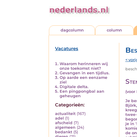
dagcolumn
column
Vacatures
Bes
< vori
Waarom herinneren wij
onze toekomst niet?
besch
Gevangen in een tijdlus.
Op aarde een eenzame
Ste
ziel
Digitale delta.
Een pingpongbal aan
(voor 
geheugen
Je be
Categorieën:
Björk
kreeg
actualiteit
(167)
twee-
adel
(1)
begon
afscheid
(7)
je in
algemeen
(24)
komie
bedankt
(5)
de on
dieren
(21)