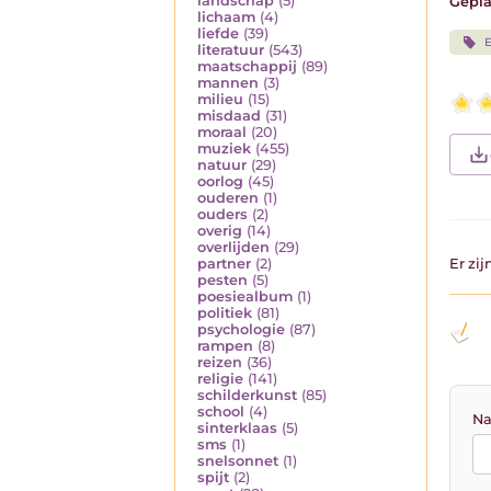
landschap
(5)
Gepla
lichaam
(4)
liefde
(39)
E
literatuur
(543)
maatschappij
(89)
mannen
(3)
milieu
(15)
misdaad
(31)
moraal
(20)
muziek
(455)
natuur
(29)
oorlog
(45)
ouderen
(1)
ouders
(2)
overig
(14)
overlijden
(29)
partner
(2)
Er zi
pesten
(5)
poesiealbum
(1)
politiek
(81)
psychologie
(87)
rampen
(8)
reizen
(36)
religie
(141)
schilderkunst
(85)
school
(4)
Na
sinterklaas
(5)
sms
(1)
snelsonnet
(1)
spijt
(2)