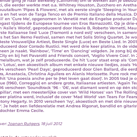
iende ging je naar Berkeley (Californië) om te werken aan je debu
ci, die eerder werkte met o.a. Whitney Houston, Zucchero en Areth
buutalbum 'Pipes & Flowers', met als eerste single 'Sleeping in You
na en het won de Targa Tenco en de Premio Italiano della Musica. D
il' en 'Cure Me', opgenomen in Venetië met de Engelse producer Dar
egast tijdens de Europese tournee van Eros Ramazzotti. Op je drie
 'Asile's World', geproduceerd door Howie B, Roberto Vernetti, Mauro 
rste Italiaanse lied 'Luce (Tramonti a nord est)' verscheen, in sa
ns het San Remo Festival, samen met het Solis String Quartet. Je w
Beste Vrouwelijke Artiest, Beste Single (Luce) en Beste Lied. In 20
duceerd door Corrado Rustici. Het werd drie keer platina. In de video
heen je naakt. 'Rainbow', 'Time' en 'Dancing' volgden. Je zong bij
City en bij het Pavarotti and Friends concert, 'Voglio Vivere Cosi'. I
melalbum, wat je zelf produceerde. De hit 'Luce' staat erop als 'Co
 'Lotus', een akoestisch album met enkele nieuwe liedjes, zoals 'H
04 verscheen 'Pearl Days', geproduceerd door Glen Ballard, die eer
ra, Anastacia, Christina Aguilera en Alanis Morissette. Pure rock met
it 'Una poesia anche per te (Het leven gaat door)'. In 2005 trad je 
ue (1960, Correggio) en andere grote, Italiaanse artiesten. 'Again T
06 verscheen 'Soundtrack '96 - '06', wat diamant werd en op één st
rpillar', met een meesterlijke cover van 'Wild Horses' van The Rollin
keer platina werd, inclusief de cover 'Mad World' van Tears For Fea
tony Hegarty. In 2010 verscheen 'Ivy', akoestisch en met drie nieuw
'. Je hebt een liefdesrelatie met Andrea Rigonat, bandlid en gitaris
e dochter Emma Cecile.
ver:
Joanan Rutgers
, 18 juli 2012