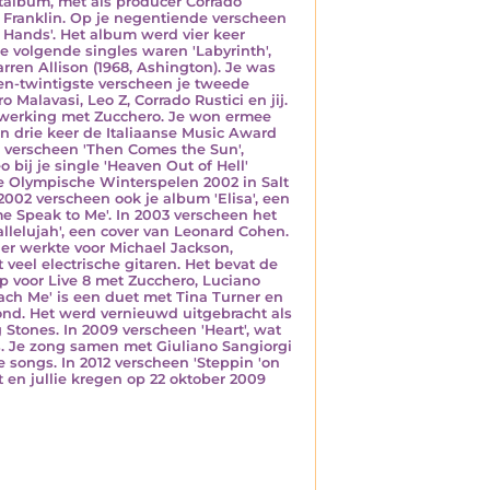
utalbum, met als producer Corrado
a Franklin. Op je negentiende verscheen
r Hands'. Het album werd vier keer
e volgende singles waren 'Labyrinth',
ren Allison (1968, Ashington). Je was
-en-twintigste verscheen je tweede
Malavasi, Leo Z, Corrado Rustici en jij.
menwerking met Zucchero. Je won ermee
on drie keer de Italiaanse Music Award
01 verscheen 'Then Comes the Sun',
 bij je single 'Heaven Out of Hell'
 de Olympische Winterspelen 2002 in Salt
n 2002 verscheen ook je album 'Elisa', een
me Speak to Me'. In 2003 verscheen het
allelujah', een cover van Leonard Cohen.
der werkte voor Michael Jackson,
 veel electrische gitaren. Het bevat de
op voor Live 8 met Zucchero, Luciano
each Me' is een duet met Tina Turner en
ond. Het werd vernieuwd uitgebracht als
g Stones. In 2009 verscheen 'Heart', wat
rs. Je zong samen met Giuliano Sangiorgi
e songs. In 2012 verscheen 'Steppin 'on
t en jullie kregen op 22 oktober 2009