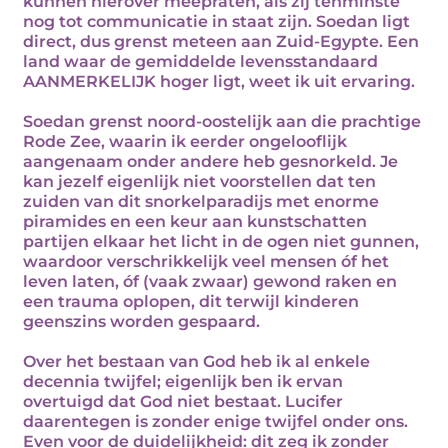
kunnen hierover meepraten, als zij tenminste
nog tot communicatie in staat zijn. Soedan ligt
direct, dus grenst meteen aan Zuid-Egypte. Een
land waar de gemiddelde levensstandaard
AANMERKELIJK hoger ligt, weet ik uit ervaring.
Soedan grenst noord-oostelijk aan die prachtige
Rode Zee, waarin ik eerder ongelooflijk
aangenaam onder andere heb gesnorkeld. Je
kan jezelf eigenlijk niet voorstellen dat ten
zuiden van dit snorkelparadijs met enorme
piramides en een keur aan kunstschatten
partijen elkaar het licht in de ogen niet gunnen,
waardoor verschrikkelijk veel mensen óf het
leven laten, óf (vaak zwaar) gewond raken en
een trauma oplopen, dit terwijl kinderen
geenszins worden gespaard.
Over het bestaan van God heb ik al enkele
decennia twijfel; eigenlijk ben ik ervan
overtuigd dat God niet bestaat. Lucifer
daarentegen is zonder enige twijfel onder ons.
Even voor de duidelijkheid: dit zeg ik zonder