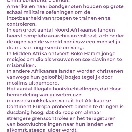
China behorend, claimen.
Amerika en haar bondgenoten houden op grote
schaal militaire oefeningen om de
inzetbaarheid van troepen te trainen en te
controleren.
In een groot aantal Noord Afrikaanse landen
heerst complete anarchie en voltrekt zich onder
de ogen van de wereld opnieuw een menselijk
drama van ongekende omvang.
In Midden Afrika ontvoert Boko Haram jonge
meisjes om die als vrouwen en sex-slavinnen te
misbruiken.
In andere Afrikaanse landen worden christenen
vanwege hun geloof bij bosjes tegelijk door
moslims uitgemoord.
Het aantal illegale bootvluchtelingen, dat door
bemiddeling van gewetenloze
mensensmokkelaars vanuit het Afrikaanse
Continent Europa probeert binnen te dringen is
dusdanig hoog, dat de roep om almaar
strengere grenscontroles en het terugsturen
van bootvluchtelingen naar hun landen van
afkomst, steeds luider wordt.