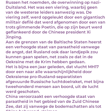
Russen het noemden, de overwinning op nazi-
Duitsland. Het was een viering, waarbij geen
van de westerse leiders aanwezig was. De
viering zelf, werd opgeleukt door een gigantisch
militair defilé dat werd afgenomen door een van
trots glimmende Poetin, die op zijn beurt werd
geflankeerd door de Chinese president Xi
Jinping.
Aan de grenzen van de Baltische Staten heerst
een verhoogde staat van paraatheid vanwege
de angst, dat Rusland ook daar landjepik zou
kunnen gaan spelen, net zoals ze dat in de
Oekraïne met de Krim hebben gedaan.
Het is bijna een jaar geleden, dat vlucht MH17
door een naar alle waarschijnlijkheid door
Oekraïense pro-Rusland-separatisten
afgevuurde Russische luchtdoelraket, met bijna
tweehonderd mensen aan boord, uit de lucht
werd geschoten.
China veroorzaakt een verhoogde staat van
paraatheid in het gebied van de Zuid Chinese
Zee, dat zij vanwege de bodemschatten als tot