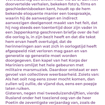
doorvertelde verhalen, bekeken foto's, films en
geschiedenisboeken kent, houdt op de hem
bekende eloquente manier een toespraakje,
waarin hij de aanwezigen en indirect
aanwezigen deelgenoot maakt van het feit, dat
hij nog steeds een toentertijd door zijn vader in
een Jappenkamp geschreven briefje over de hel
die oorlog is, in zijn bezit heeft en dat die tekst
hem ervan heeft overtuigd, dat de
herinneringen aan wat zich in oorlogstijd heeft
afgespeeld niet verloren mag gaan en van
generatie op generatie moet worden
doorgegeven. Een kapel van het Korps der
Mariniers omlijst het hele gebeuren met
militaire marsmuziek. Daardoor ontstaat er een
gevoel van collectieve weerbaarheid. Zoiets van:
Als het ooit nog eens zover mocht komen, dan
zullen wij zullie, de vijand dus, eens een poepje
laten ruiken.
Gisteren, negen mei tweeduizendvijftien, vierde
Rusland onder het toeziend oog van de heer
Poetin de zeventigste verjaardag van, zoals de