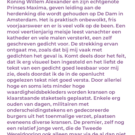
Koning Willem Alexander en zijn echtgenote
Prinses Maxima, geven leiding aan de
herdenking die wordt gehouden op De Dam in
Amsterdam. Het is praktisch onbewolkt, fris
voorjaarsweer en er is veel volk op de been. Een
mooi veertienjarig meisje leest vanachter een
katheder en vele malen versterkt, een zelf
geschreven gedicht voor. De strekking ervan
ontgaat me, zoals dat bij mij vaak met
gedichten het geval is. Komt deels door het feit,
dat ik erg visueel ben ingesteld en het liefst de
tekst van een gedicht goed leesbaar voor mij
zie, deels doordat ik de in de openlucht
opgelezen tekst niet goed versta. Door allerlei
hoge en soms iets minder hoge
waardigheidsbekleders worden kransen op
klaarstaande staketsels geplaatst. Enkele erg
ouden van dagen, militairen met
onderscheidingstekens en gedecoreerde
burgers uit het toenmalige verzet, plaatsen
eveneens diverse kransen. De premier, zelf nog
een relatief jonge vent, die de Tweede
Wereldoorlog ook alleen maar via de al dan niet