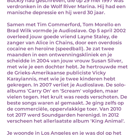
Buckly had geschreven, die op 29 mei 1997 was
verdronken in de Wolf River Marina. Hij had een
manische depressie en hij werd 30 jaar.
Samen met Tim Commerford, Tom Morello en
Brad Wilk vormde je Audioslave. Op 5 april 2002
overleed jouw goede vriend Layne Staley, de
zanger van Alice in Chains, door een overdosis
cocaïne en heroïne (speedball). Je zat twee
maanden in een ontwenningskliniek en je
scheidde in 2004 van jouw vrouw Susan Silver,
met wie je een dochter hebt. Je hertrouwde met
de Grieks-Amerikaanse publiciste Vicky
Karayiannis, met wie je twee kinderen hebt
gekregen. In 2007 verliet je Audioslave. De solo-
albums 'Carry On' en 'Scream' volgden, maar
vielen tegen. Het kruit was reeds verschoten. De
beste songs waren al gemaakt. Je ging zelfs op
de commerciële, oppervlakkige toer. Van 2010
tot 2017 werd Soundgarden herenigd. In 2012
verscheen het allerlaatste album 'King Animal'.
Je woonde in Los Angeles en je was dol op het