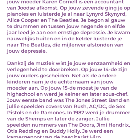
jouw moeder Karen Cornell is een accountant
van Joodse afkomst. Op jouw zevende ging je op
pianoles en luisterde je al naar Lynyrd Skynyrd,
Alice Cooper en The Beatles. Je begon al gauw
te drummen en tussen jouw negende en elfde
jaar leed je aan een ernstige depressie. Je kwam
nauwelijks buiten en in de kelder luisterde je
naar The Beatles, die mijlenver afstonden van
jouw depressie.
Dankzij de muziek wist je jouw eenzaamheid en
verlegenheid te doorbreken. Op jouw 14-de zijn
jouw ouders gescheiden. Net als de andere
kinderen nam je de achternaam van jouw
moeder aan. Op jouw 15-de moest je van de
highschool en werd je kelner en later sous-chef.
Jouw eerste band was The Jones Street Band en
jullie speelden covers van Rush, AC/DC, de Sex
Pistols en de Ramones. In 1982 werd je drummer
van de Shemps en later de zanger. Jullie
speelden nummers van The Doors, Jimi Hendrix,
Otis Redding en Buddy Holly. Je werd een
kamergenoot van de basgitarist Hiro