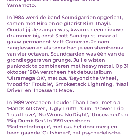
Yamamoto.
In 1984 werd de band Soundgarden opgericht,
samen met Hiro en de gitarist Kim Thayil.
Omdat jij de zanger was, kwam er een nieuwe
drummer bij, eerst Scott Sundquist, maar al
gauw permanent Matt Cameron. Je nam
zanglessen en als tenor had je een stembereik
van vier octaven. Soundgarden was één van de
grondleggers van grunge. Jullie wisten
punkrock te combineren met heavy metal. Op 31
oktober 1984 verscheen het debuutalbum
'Ultramega OK', met o.a. 'Beyond the Wheel',
'Mood for Trouble', 'Smokestack Lightning', 'Nazi
Driver' en 'Incessant Mace'.
In 1989 verscheen 'Louder Than Love', met o.a.
'Hands All Over', 'Ugly Truth', 'Gun', 'Power Trip',
'Loud Love', 'No Wrong No Right', 'Uncovered' en
'Big Dumb Sex'. In 1991 verscheen
'Badmotorfinger', met o.a. het door merg en
been gaande 'Outshined', het psychedelische