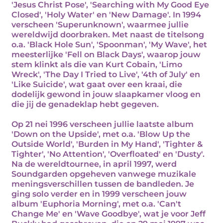
'Jesus Christ Pose', 'Searching with My Good Eye
Closed', 'Holy Water' en 'New Damage'. In 1994
verscheen 'Superunknown', waarmee jullie
wereldwijd doorbraken. Met naast de titelsong
o.a. 'Black Hole Sun', 'Spoonman', 'My Wave', het
meesterlijke 'Fell on Black Days', waarop jouw
stem klinkt als die van Kurt Cobain, 'Limo
Wreck', 'The Day I Tried to Live', '4th of July' en
'Like Suicide', wat gaat over een kraai, die
dodelijk gewond in jouw slaapkamer vloog en
die jij de genadeklap hebt gegeven.
Op 21 nei 1996 verscheen jullie laatste album
'Down on the Upside', met o.a. 'Blow Up the
Outside World', 'Burden in My Hand', 'Tighter &
Tighter', 'No Attention', 'Overfloated' en 'Dusty'.
Na de wereldtournee, in april 1997, werd
Soundgarden opgeheven vanwege muzikale
meningsverschillen tussen de bandleden. Je
ging solo verder en in 1999 verscheen jouw
album 'Euphoria Morning', met o.a. 'Can't
Change Me' en 'Wave Goodbye', wat je voor Jeff